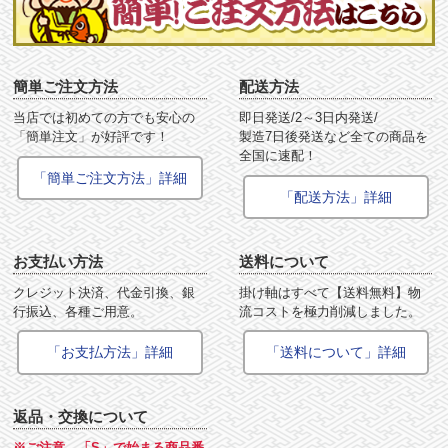
簡単ご注文方法
配送方法
当店では初めての方でも安心の
即日発送/2～3日内発送/
「簡単注文」が好評です！
製造7日後発送など全ての商品を
全国に速配！
「簡単ご注文方法」詳細
「配送方法」詳細
お支払い方法
送料について
クレジット決済、代金引換、銀
掛け軸はすべて【送料無料】物
行振込、各種ご用意。
流コストを極力削減しました。
「お支払方法」詳細
「送料について」詳細
返品・交換について
※ご注意 「S」で始まる商品番