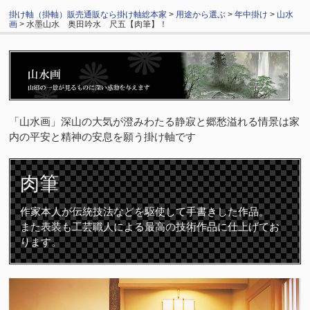
掛け軸（掛軸）販売通販なら掛け軸総本家
>
用途から選ぶ
>
年中掛け
>
山水
画
> 水墨山水 奥田吟水 尺五【肉筆】！
「山水画」深山の大気が澄みわたる静寂と郷愁溢れる情景は家
内の平安と精神の安息を願う掛け軸です
肉筆
作家本人が伝統技法などを駆使して手書きした作品。
また表装も工芸職人による最高の技術作品に仕上げてお
ります。