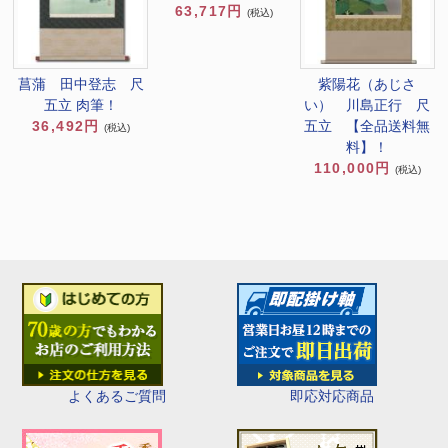
63,717円
(税込)
菖蒲 田中登志 尺
紫陽花（あじさ
五立 肉筆！
い） 川島正行 尺
36,492円
五立 【全品送料無
(税込)
料】！
110,000円
(税込)
即応対応商品
よくあるご質問