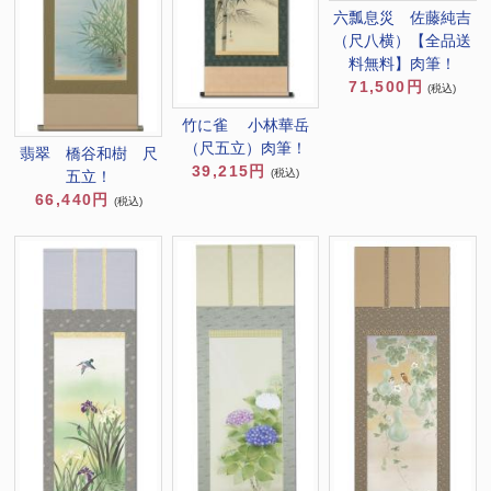
六瓢息災 佐藤純吉
（尺八横）【全品送
料無料】肉筆！
71,500円
(税込)
竹に雀 小林華岳
（尺五立）肉筆！
翡翠 橋谷和樹 尺
39,215円
(税込)
五立！
66,440円
(税込)