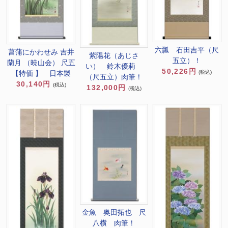
六瓢 石田吉平（尺
菖蒲にかわせみ 吉井
紫陽花（あじさ
五立）！
蘭月 （暁山会） 尺五
い） 鈴木優莉
50,226円
【特価 】 日本製
(税込)
（尺五立）肉筆！
30,140円
(税込)
132,000円
(税込)
金魚 奥田拓也 尺
八横 肉筆！