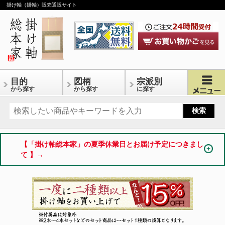
掛け軸（掛軸）販売通販サイト
目的
図柄
宗派別
から探す
から探す
に探す
【「掛け軸総本家」の夏季休業日とお届け予定につきまし
て 】→