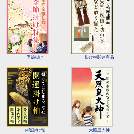
季節掛け
掛け軸関連商品
開運掛け軸
天照皇大神