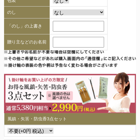
包装
のし
「のし」の上書き
贈り主などのお名前
風鎮・矢筈・防虫香3点セット