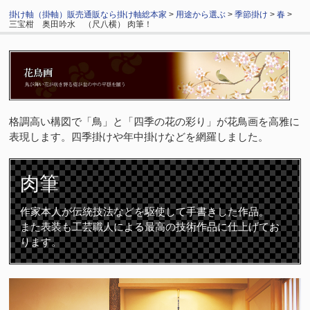
掛け軸（掛軸）販売通販なら掛け軸総本家
>
用途から選ぶ
>
季節掛け
>
春
>
三宝柑 奥田吟水 （尺八横） 肉筆！
格調高い構図で「鳥」と「四季の花の彩り」が花鳥画を高雅に
表現します。四季掛けや年中掛けなどを網羅しました。
肉筆
作家本人が伝統技法などを駆使して手書きした作品。
また表装も工芸職人による最高の技術作品に仕上げてお
ります。