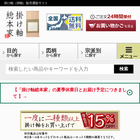
掛け軸（掛軸）販売通販サイト
目的
図柄
宗派別
から探す
から探す
に探す
【「掛け軸総本家」の夏季休業日とお届け予定につきまし
て 】→