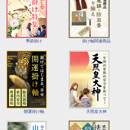
季節掛け
掛け軸関連商品
開運掛け軸
天照皇大神