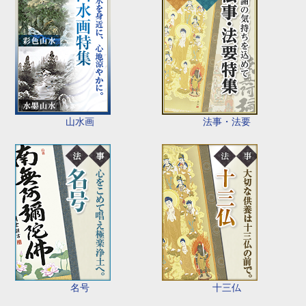
山水画
法事・法要
名号
十三仏