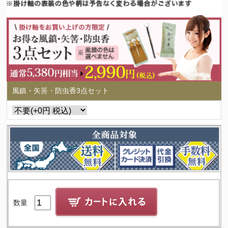
風鎮・矢筈・防虫香3点セット
数量