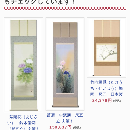
もチェックしています！
竹内栖鳳（たけう
ち・せいほう）梅
園 尺五 日本製
24,376円
(税込)
菖蒲 中沢勝 尺五
紫陽花（あじさ
立 肉筆！
い） 鈴木優莉
150,837円
(税込)
（尺五立）肉筆！