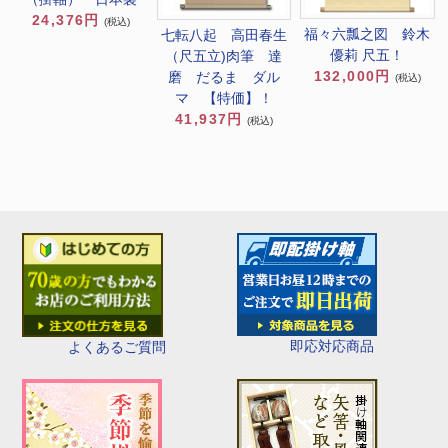
24,376円
(税込)
福々六瓢之図 鈴木
七転八起 高田春生
優莉 尺五！
（尺五立)肉筆 達
132,000円
磨 だるま ダル
(税込)
マ 【特価】！
41,937円
(税込)
即応対応商品
よくあるご質問