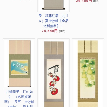
26,400円
(税込)
雫 武藤紅雲（九寸
立）夏掛け軸【全品
送料無料】！
78,540円
(税込)
川端龍子 虹の如
く （名画複製
画） 尺五 掛け軸
（掛軸） 日本製