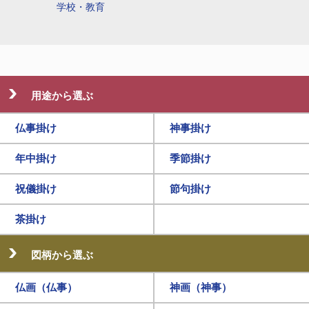
学校・教育
用途から選ぶ
仏事掛け
神事掛け
年中掛け
季節掛け
祝儀掛け
節句掛け
茶掛け
図柄から選ぶ
仏画（仏事）
神画（神事）