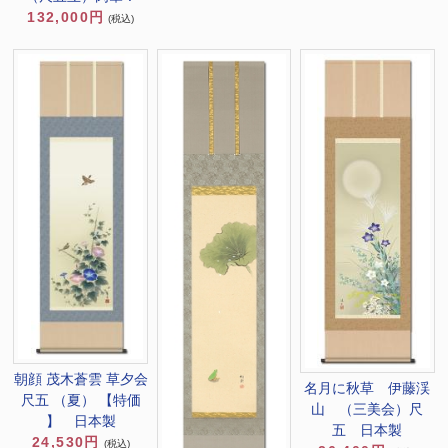
132,000円
(税込)
朝顔 茂木蒼雲 草夕会
名月に秋草 伊藤渓
尺五 （夏） 【特価
山 （三美会）尺
】 日本製
五 日本製
24,530円
(税込)