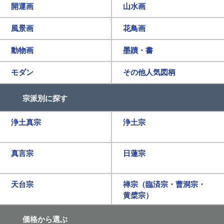
開運画
山水画
風景画
花鳥画
動物画
墨蹟・書
モダン
その他人気図柄
宗派別に探す
浄土真宗
浄土宗
真言宗
日蓮宗
天台宗
禅宗（臨済宗・曹洞宗・
黄檗宗）
価格から選ぶ