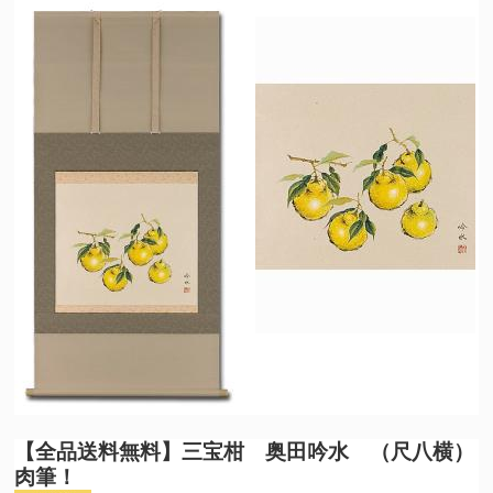
【全品送料無料】
三宝柑 奥田吟水 （尺八横）
肉筆！