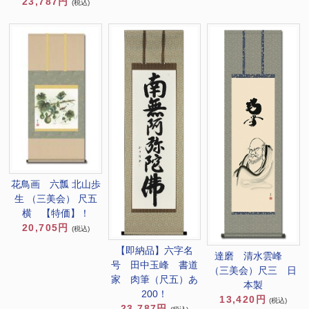
23,787円
(税込)
花鳥画 六瓢 北山歩
生 （三美会） 尺五
横 【特価】！
20,705円
(税込)
【即納品】六字名
達磨 清水雲峰
号 田中玉峰 書道
（三美会）尺三 日
家 肉筆（尺五）あ
本製
200！
13,420円
(税込)
23,787円