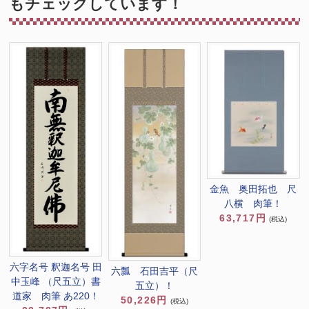
もチェックしています！
金魚 奥田拓也 尺
八横 肉筆！
63,717円
(税込)
六字名号 釈迦名号 田
六瓢 石田吉平（尺
中玉峰 （尺五立）書
五立）！
道家 肉筆 あ220！
50,226円
(税込)