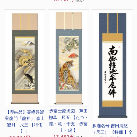
(税込)
赤富士龍虎図 芦田
【即納品】霊峰昇鯉
柳草 尺五 【たつ・
登龍門「龍神」 森山
龍・竜・干支・赤富
観月 尺三 【特価
釈迦名号 吉田清悠
士・虎 】
】！
（尺三） 【特価 】全
17,402円