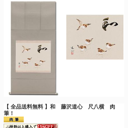
【 全品送料無料 】
和 藤沢道心 尺八横 肉
筆！