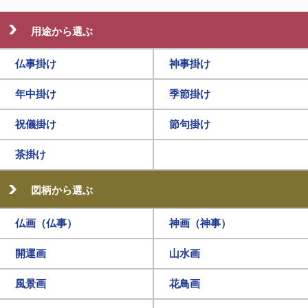
用途から選ぶ
仏事掛け
神事掛け
年中掛け
季節掛け
祝儀掛け
節句掛け
茶掛け
図柄から選ぶ
仏画（仏事）
神画（神事）
開運画
山水画
風景画
花鳥画