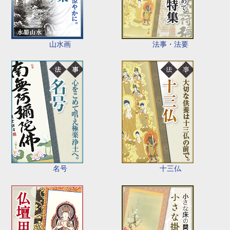
山水画
法事・法要
名号
十三仏