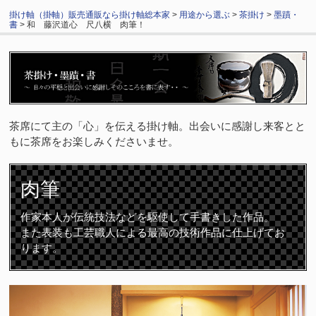
掛け軸（掛軸）販売通販なら掛け軸総本家
>
用途から選ぶ
>
茶掛け
>
墨蹟・
書
> 和 藤沢道心 尺八横 肉筆！
茶席にて主の「心」を伝える掛け軸。出会いに感謝し来客とと
もに茶席をお楽しみくださいませ。
肉筆
作家本人が伝統技法などを駆使して手書きした作品。
また表装も工芸職人による最高の技術作品に仕上げてお
ります。