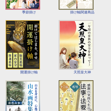
季節掛け
掛け軸関連商品
開運掛け軸
天照皇大神