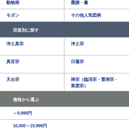
動物画
墨蹟・書
モダン
その他人気図柄
宗派別に探す
浄土真宗
浄土宗
真言宗
日蓮宗
天台宗
禅宗（臨済宗・曹洞宗・
黄檗宗）
価格から選ぶ
～9,999円
10,000～19,999円