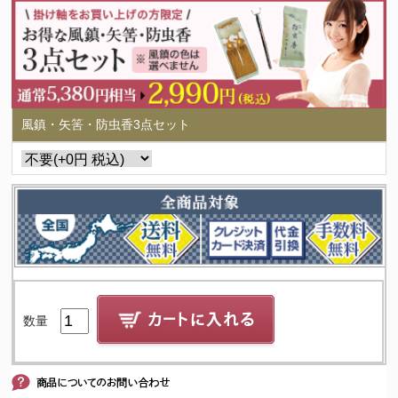
風鎮・矢筈・防虫香3点セット
数量