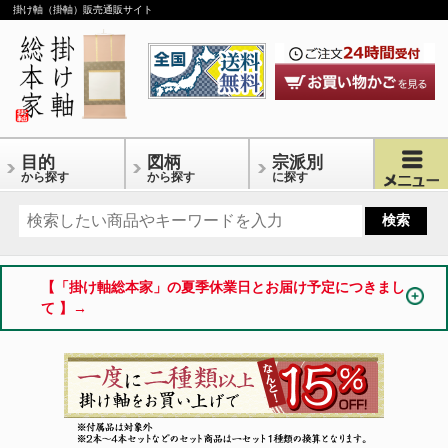
掛け軸（掛軸）販売通販サイト
目的
図柄
宗派別
から探す
から探す
に探す
【「掛け軸総本家」の夏季休業日とお届け予定につきまし
て 】→