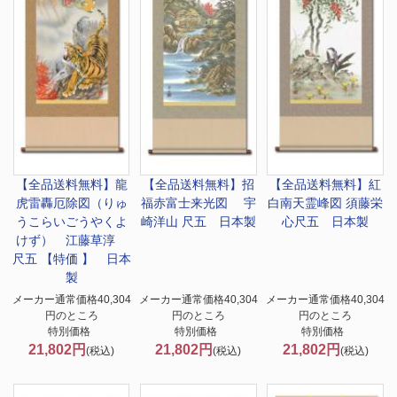
【全品送料無料】
龍
【全品送料無料】
招
【全品送料無料】
紅
虎雷轟厄除図（りゅ
福赤富士来光図 宇
白南天霊峰図 須藤栄
うこらいごうやくよ
崎洋山 尺五 日本製
心尺五 日本製
けず） 江藤草淳
尺五 【特価 】 日本
製
メーカー通常価格40,304
メーカー通常価格40,304
メーカー通常価格40,304
円のところ
円のところ
円のところ
特別価格
特別価格
特別価格
21,802円
21,802円
21,802円
(税込)
(税込)
(税込)