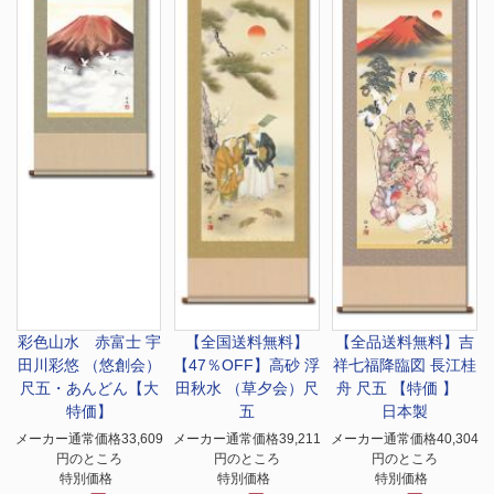
彩色山水 赤富士 宇
【全国送料無料】
【全品送料無料】
吉
田川彩悠 （悠創会）
【47％OFF】高砂 浮
祥七福降臨図 長江桂
尺五・あんどん【大
田秋水 （草夕会）尺
舟 尺五 【特価 】
特価】
五
日本製
メーカー通常価格33,609
メーカー通常価格39,211
メーカー通常価格40,304
円のところ
円のところ
円のところ
特別価格
特別価格
特別価格