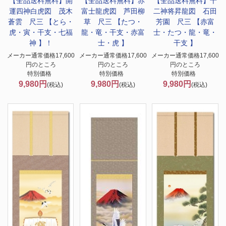
【全品送料無料】
開
【全品送料無料】
赤
【全品送料無料】
十
運四神白虎図 茂木
富士龍虎図 芦田柳
二神将昇龍図 石田
蒼雲 尺三 【とら・
草 尺三 【たつ・
芳園 尺三 【赤富
虎・寅・干支・七福
龍・竜・干支・赤富
士・たつ・龍・竜・
神 】！
士・虎 】
干支 】
メーカー通常価格17,600
メーカー通常価格17,600
メーカー通常価格17,600
円のところ
円のところ
円のところ
特別価格
特別価格
特別価格
9,980円
9,980円
9,980円
(税込)
(税込)
(税込)