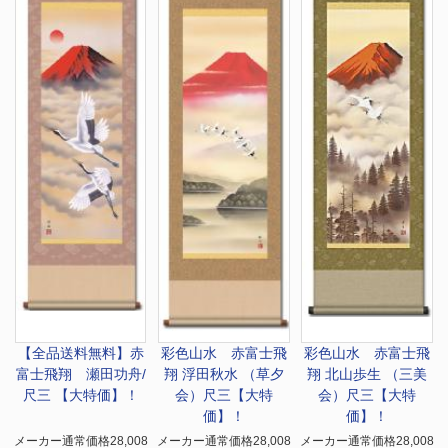
【全品送料無料】
赤
彩色山水 赤富士飛
彩色山水 赤富士飛
富士飛翔 瀬田功舟/
翔 浮田秋水 （草夕
翔 北山歩生 （三美
尺三 【大特価】！
会）尺三【大特
会）尺三【大特
価】！
価】！
メーカー通常価格28,008
メーカー通常価格28,008
メーカー通常価格28,008