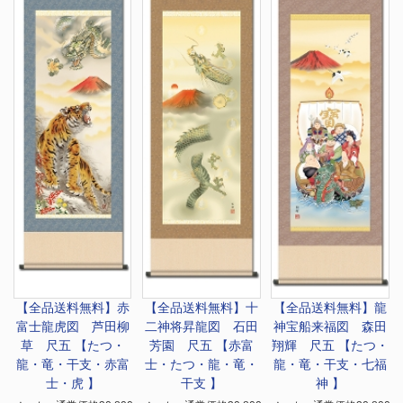
【全品送料無料】
赤
【全品送料無料】
十
【全品送料無料】
龍
富士龍虎図 芦田柳
二神将昇龍図 石田
神宝船来福図 森田
草 尺五 【たつ・
芳園 尺五 【赤富
翔輝 尺五 【たつ・
龍・竜・干支・赤富
士・たつ・龍・竜・
龍・竜・干支・七福
士・虎 】
干支 】
神 】