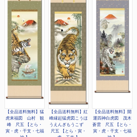
【全品送料無料】
猛
【全品送料無料】
紅
【全品送料無料】
開
虎来福図 山村 観
峰縁起猛虎図こうほ
運四神白虎図 茂木
峰 尺五 【とら・
うえんぎもうこず
蒼雲 尺五 【とら・
寅・虎・干支・七福
尺五 【とら・寅・
寅・虎・干支・七福