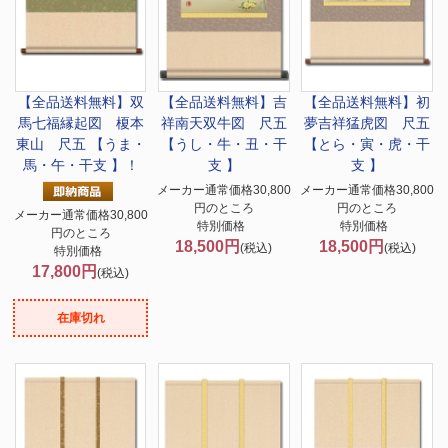
【全品送料無料】
双
【全品送料無料】
吉
【全品送料無料】
初
馬七福縁起図 榎本
祥南天双牛図 尺五
夢吉祥猛虎図 尺五
東山 尺五 【うま・
【うし・牛・丑・干
【とら・寅・虎・干
馬・午・干支 】！
支 】
支 】
メーカー通常価格30,800
メーカー通常価格30,800
円のところ
円のところ
メーカー通常価格30,800
特別価格
特別価格
円のところ
18,500円
18,500円
(税込)
(税込)
特別価格
17,800円
(税込)
在庫切れ