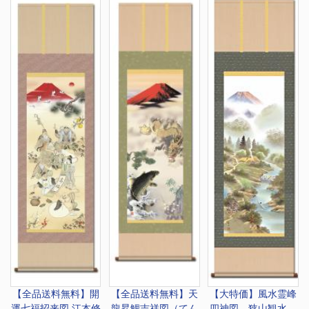
【全品送料無料】
開
【全品送料無料】
天
【大特価】
風水霊峰
運七福招来図 江本修
龍昇鯉吉祥図（てん
四神図 狭山観水