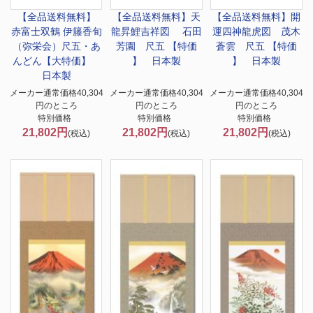
【全品送料無料】
【全品送料無料】
天
【全品送料無料】
開
赤富士双鶴 伊籐香旬
龍昇鯉吉祥図 石田
運四神龍虎図 茂木
（弥栄会）尺五・あ
芳園 尺五 【特価
蒼雲 尺五 【特価
んどん【大特価】
】 日本製
】 日本製
日本製
メーカー通常価格40,304
メーカー通常価格40,304
メーカー通常価格40,304
円のところ
円のところ
円のところ
特別価格
特別価格
特別価格
21,802円
21,802円
21,802円
(税込)
(税込)
(税込)