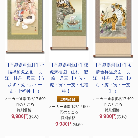
【全品送料無料】
七
【全品送料無料】
猛
【全品送料無料】
初
福縁起兔之図 長
虎来福図 山村 観
夢吉祥猛虎図 長
江 桂舟 尺三 【う
峰 尺三 【とら・
江 桂舟 尺三 【と
さぎ・兔・卯・干
虎・寅・干支・七福
ら・虎・寅・干支
支・七福神 】！
神 】！
】！
メーカー通常価格17,600
メーカー通常価格17,600
円のところ
円のところ
メーカー通常価格17,600
特別価格
特別価格
円のところ
9,980円
9,980円
(税込)
(税込)
特別価格
9,980円
(税込)