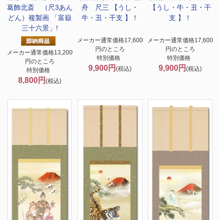
葛飾北斎 （尺3あん
舟 尺三 【うし・
【うし・牛・丑・干
どん）複製画 「富嶽
牛・丑・干支 】！
支 】！
三十六景」!
メーカー通常価格17,600
メーカー通常価格17,600
円のところ
円のところ
メーカー通常価格13,200
特別価格
特別価格
円のところ
9,900円
9,900円
(税込)
(税込)
特別価格
8,800円
(税込)