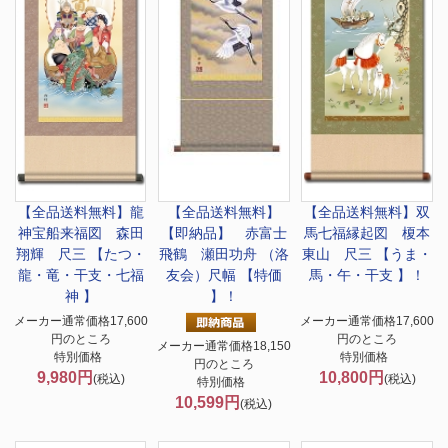
【全品送料無料】
龍
【全品送料無料】
【全品送料無料】
双
神宝船来福図 森田
【即納品】 赤富士
馬七福縁起図 榎本
翔輝 尺三 【たつ・
飛鶴 瀬田功舟 （洛
東山 尺三 【うま・
龍・竜・干支・七福
友会）尺幅 【特価
馬・午・干支 】！
神 】
】！
メーカー通常価格17,600
メーカー通常価格17,600
円のところ
円のところ
メーカー通常価格18,150
特別価格
特別価格
円のところ
9,980円
10,800円
(税込)
(税込)
特別価格
10,599円
(税込)