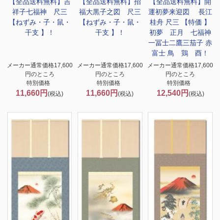
【全品送料無料】
吉
【全品送料無料】
招
【全品送料無料】
開
祥子七福神 尺三
福大黒子之図 尺三
運初夢来迎図 長江
【ねずみ・子・鼠・
【ねずみ・子・鼠・
桂舟 尺三 【特価 】
干支 】！
干支 】！
初夢 正月 七福神
一冨士二鷹三茄子 赤
富士 鳥 鶏 酉！
メーカー通常価格17,600
メーカー通常価格17,600
メーカー通常価格17,600
円のところ
円のところ
円のところ
特別価格
特別価格
特別価格
11,660円
11,660円
12,540円
(税込)
(税込)
(税込)