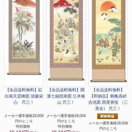
【全品送料無料】
紅
【全品送料無料】
開
【全品送料無料】
白南天霊峰図 須藤栄
運七福招来図 江本修
【即納品】鶴亀高砂
心 尺三！
山 尺三！
吉兆図 西尾香悦 （三
美会） 尺三！
メーカー通常価格28,008
メーカー通常価格28,008
円のところ
円のところ
メーカー通常価格28,008
特別価格
特別価格
円のところ