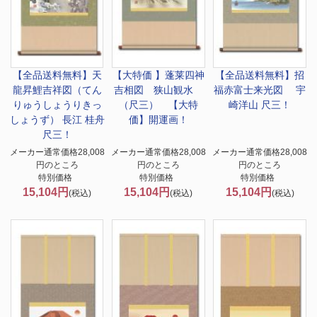
【全品送料無料】
天
【大特価 】
蓬莱四神
【全品送料無料】
招
龍昇鯉吉祥図（てん
吉相図 狭山観水
福赤富士来光図 宇
りゅうしょうりきっ
（尺三） 【大特
崎洋山 尺三！
しょうず） 長江 桂舟
価】開運画！
尺三！
メーカー通常価格28,008
メーカー通常価格28,008
メーカー通常価格28,008
円のところ
円のところ
円のところ
特別価格
特別価格
特別価格
15,104円
15,104円
15,104円
(税込)
(税込)
(税込)