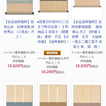
【全品送料無料】
彩
●営業日午前中のご注
【全品送料無料】
吉
色山水 紅峰清風 鈴
文で即日出荷！
【 即
祥初夢福徳図 榎本
村秀山 （三美会）尺
納品 】赤富士（開運
東山 尺三 【特価 】
三！
画） 東村 尺五 【大
初夢 正月 七福神
特価】【送料無料】!
一冨士二鷹三茄子 赤
富士 鳥 鶏 酉！
メーカー通常価格24,200
メーカー通常価格22,000
円のところ
円のところ
メーカー通常価格21,670
特別価格
特別価格
円のところ
15,620円
16,830円
(税込)
(税込)
特別価格
16,280円
(税込)