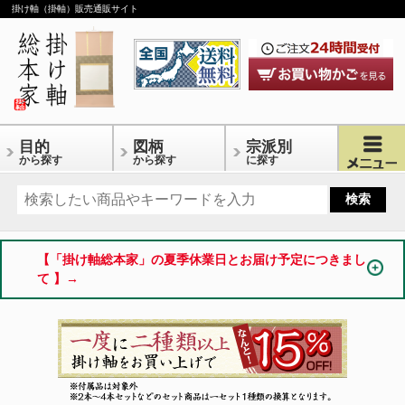
掛け軸（掛軸）販売通販サイト
目的
図柄
宗派別
から探す
から探す
に探す
【「掛け軸総本家」の夏季休業日とお届け予定につきまし
て 】→