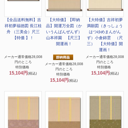
【全品送料無料】
吉
【大特価】
【即納
【大特価】
吉祥初夢
祥初夢福徳図 長江桂
品】開運万全図（か
満願図（きっしょう
舟 （三美会）尺三
いうんばんぜんず）
はつゆめまんがん
【特価 】！
山本祥園 【尺三】
ず）小倉錦雲 （尺
開運画！
三） 【大特価】開
運画！
メーカー通常価格28,008
メーカー通常価格28,008
円のところ
円のところ
メーカー通常価格28,008
特別価格
特別価格
円のところ
15,104円
15,104円
(税込)
(税込)
特別価格
15,104円
(税込)