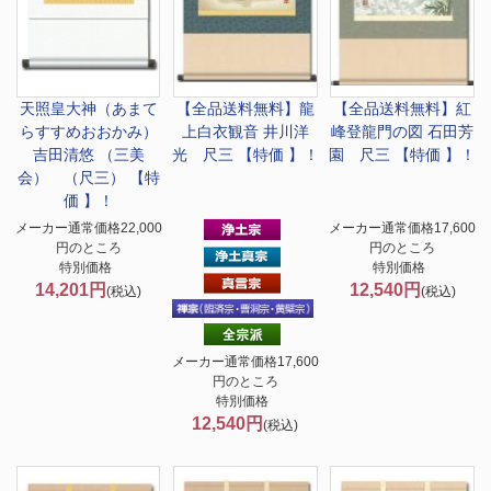
天照皇大神（あまて
【全品送料無料】
龍
【全品送料無料】
紅
らすすめおおかみ）
上白衣観音 井川洋
峰登龍門の図 石田芳
吉田清悠 （三美
光 尺三 【特価 】！
園 尺三 【特価 】！
会） （尺三） 【特
価 】！
メーカー通常価格22,000
メーカー通常価格17,600
円のところ
円のところ
特別価格
特別価格
14,201円
12,540円
(税込)
(税込)
メーカー通常価格17,600
円のところ
特別価格
12,540円
(税込)