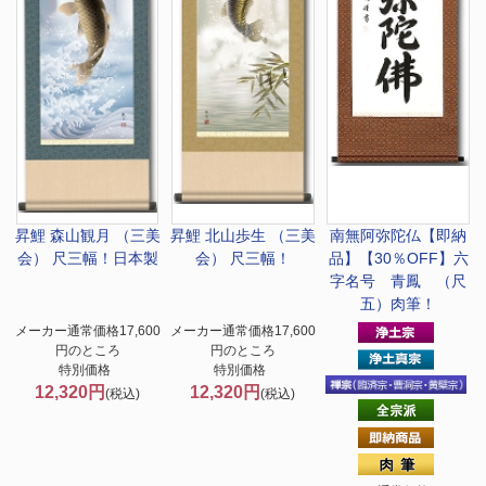
昇鯉 森山観月 （三美
昇鯉 北山歩生 （三美
南無阿弥陀仏
【即納
会） 尺三幅！日本製
会） 尺三幅！
品】【30％OFF】六
字名号 青鳳 （尺
五）肉筆！
メーカー通常価格17,600
メーカー通常価格17,600
円のところ
円のところ
特別価格
特別価格
12,320円
12,320円
(税込)
(税込)