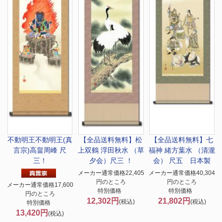
不動明王
不動明王(真
【全品送料無料】
松
【全品送料無料】
七
言宗)高畠周峰 尺
上双鶴 浮田秋水 （草
福神 緒方葉水 （清瀧
三！
夕会）尺三 ！
会） 尺五 日本製
メーカー通常価格22,405
メーカー通常価格40,304
円のところ
円のところ
メーカー通常価格17,600
特別価格
特別価格
円のところ
12,302円
21,802円
(税込)
(税込)
特別価格
13,420円
(税込)