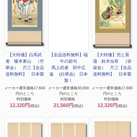
【大特価】
白馬武
【全品送料無料】端
【大特価】
兜と菖
者 榎本東山 （竹
午の節句
蒲 鈴木仙草 （弥
翠会） 尺三【全品
馬上武者 田中広
栄会） 尺三【全品
送料無料】 日本製
遠 (白翠会) 日本
送料無料】 日本製
製！
メーカー通常価格17,600
メーカー通常価格30,800
メーカー通常価格17,600
円のところ
円のところ
円のところ
特別価格
特別価格
特別価格
12,320円
21,560円
12,320円
(税込)
(税込)
(税込)