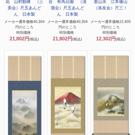
花 山村観峰 （三
合 有馬荘園 （清
墨山水 江本修山
美会）尺五あんど
瀧会）尺五あんど
（洛友会）尺三！
ん 日本製
ん 日本製
メーカー通常価格40,304
メーカー通常価格40,304
メーカー通常価格22,405
円のところ
円のところ
円のところ
特別価格
特別価格
特別価格
21,802円
21,802円
12,302円
(税込)
(税込)
(税込)