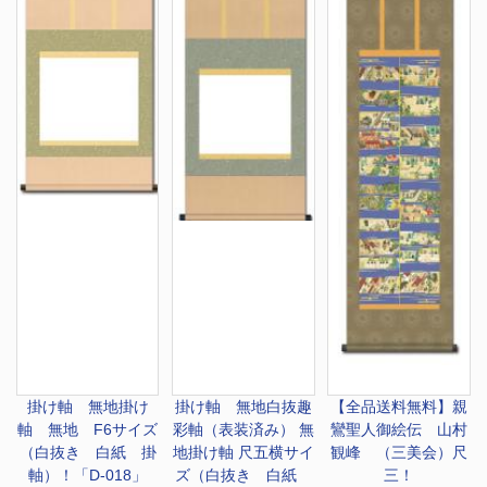
掛け軸 無地
掛け
掛け軸 無地
白抜趣
【全品送料無料】
親
軸 無地 F6サイズ
彩軸（表装済み） 無
鸞聖人御絵伝 山村
（白抜き 白紙 掛
地掛け軸 尺五横サイ
観峰 （三美会）尺
軸）！「D-018」
ズ（白抜き 白紙
三！