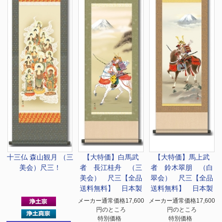
十三仏 森山観月 （三
【大特価】
白馬武
【大特価】
馬上武
美会）尺三！
者 長江桂舟 （三
者 鈴木翠朋 （白
美会） 尺三【全品
翠会） 尺三【全品
送料無料】 日本製
送料無料】 日本製
メーカー通常価格17,600
メーカー通常価格17,600
円のところ
円のところ
特別価格
特別価格