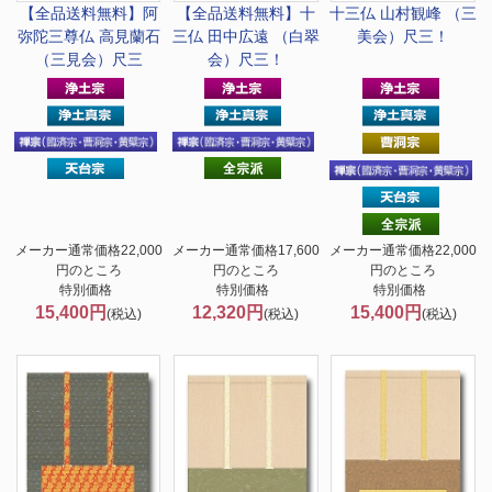
【全品送料無料】
阿
【全品送料無料】
十
十三仏 山村観峰 （三
弥陀三尊仏 高見蘭石
三仏 田中広遠 （白翠
美会）尺三！
（三見会）尺三
会）尺三！
メーカー通常価格22,000
メーカー通常価格17,600
メーカー通常価格22,000
円のところ
円のところ
円のところ
特別価格
特別価格
特別価格
15,400円
12,320円
15,400円
(税込)
(税込)
(税込)