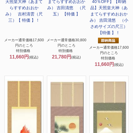
天照皇大神（あまて
まてらすすめおおか
40％OFF】
【即納
らすすめおおか
み） 吉田清悠 （尺
品】天照皇大神（あ
み） 吉村清雲（尺
五） 【特価 】
まてらすすめおおか
三）【 特価 】！
み） 吉田清悠 （小
さめサイズの尺三）
【特価 】！
メーカー通常価格17,600
メーカー通常価格30,800
円のところ
円のところ
メーカー通常価格17,600
特別価格
特別価格
円のところ
11,660円
21,780円
(税込)
(税込)
特別価格
11,660円
(税込)