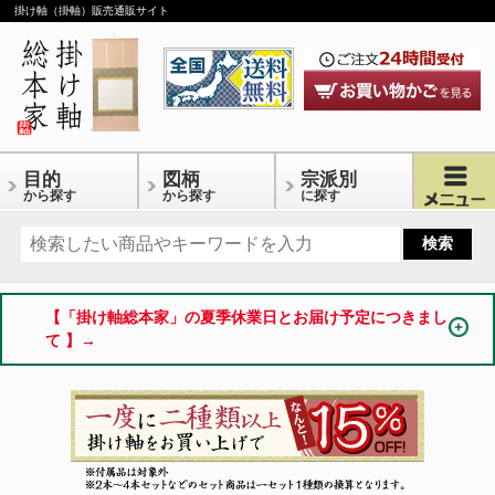
掛け軸（掛軸）販売通販サイト
目的
図柄
宗派別
から探す
から探す
に探す
【「掛け軸総本家」の夏季休業日とお届け予定につきまし
て 】→