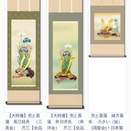
【大特価】
兜と菖
【大特価】
兜と菖
兜と菖蒲 緒方葉
蒲 長江桂舟 （三
蒲 井川洋光 （幸
水 小さい（短）
美会） 尺三【全品
洋会） 尺三【全品
(清龍会)！日本製