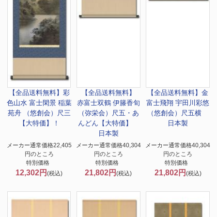
【全品送料無料】
彩
【全品送料無料】
【全品送料無料】
金
色山水 富士閑景 稲葉
赤富士双鶴 伊籐香旬
富士飛翔 宇田川彩悠
苑舟 （悠創会）尺三
（弥栄会）尺五・あ
（悠創会）尺五横
【大特価】！
んどん【大特価】
日本製
日本製
メーカー通常価格22,405
メーカー通常価格40,304
メーカー通常価格40,304
円のところ
円のところ
円のところ
特別価格
特別価格
特別価格
12,302円
21,802円
21,802円
(税込)
(税込)
(税込)