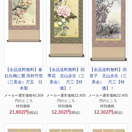
【全品送料無料】春
【全品送料無料】
四
【全品送料無料】
四
紅白梅に鶯 田村竹世
季花 北山歩生（三
君子 北山歩生（三
（三美会）尺五 日
美会） 尺三【特
美会） 尺三【特
本製
価】！
価】！
メーカー通常価格40,304
メーカー通常価格22,405
メーカー通常価格22,405
円のところ
円のところ
円のところ
特別価格
特別価格
特別価格
21,802円
12,302円
12,302円
(税込)
(税込)
(税込)