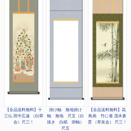
【全品送料無料】
十
掛け軸 無地
掛け
【全品送料無料】
花
三仏 田中広遠 （白翠
軸 無地 尺五（白
鳥画 竹に雀 茂木蒼
会）尺三！
抜き 白紙 掛軸）
雲 （草友会） 尺三！
尺五