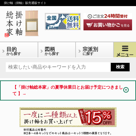
掛け軸（掛軸）販売通販サイト
目的
図柄
宗派別
から探す
から探す
に探す
【「掛け軸総本家」の夏季休業日とお届け予定につきまし
て 】→