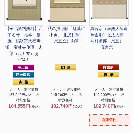
【全品送料無料】
六
秋の掛け軸「紅葉に
真言宗（南無大師遍
字名号 福本 積
小禽」 北沢利輝
照金剛）
弘法大師
應 臨済宗大徳寺
（尺五立）肉筆！
神村紫邦（尺五）
派 宝林寺住職 肉
真言宗！
筆（尺五立）あ
004！
メーカー通常価格
メーカー通常価格
メーカー通常価格
137,940円のところ
145,200円のところ
145,200円のところ
特別価格
特別価格
特別価格
104,555円
102,740円
102,740円
(税込)
(税込)
(税込)
在庫切れ