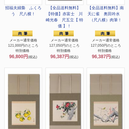
招福夫婦梟 ふくろ
【全品送料無料】
【全品送料無料】
南
う 尺八横！
【特価】
赤富士 川
天に雀 奥田吟水
崎光春 尺五立【 特
（尺八横）肉筆！
価 】！
メーカー通常価格
メーカー通常価格
メーカー通常価格
121,000円のところ
127,050円のところ
127,050円のところ
特別価格
特別価格
特別価格
96,800円
96,387円
96,387円
(税込)
(税込)
(税込)