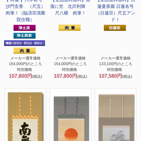
沙門玄香 （尺五）
蒲に兜 北沢利輝
蓮曼荼羅 日蓮名号
肉筆！（臨済宗清聚
尺八横 肉筆！
（日蓮宗）尺五アン
院住職）
ド！
メーカー通常価格
メーカー通常価格
メーカー通常価格
154,000円のところ
154,000円のところ
133,100円のところ
特別価格
特別価格
特別価格
107,800円
107,800円
107,580円
(税込)
(税込)
(税込)