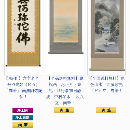
【 特価 】六字名号
【全品送料無料】慶
【全国送料無料】
彩
丹羽光如（尺五）
祝画・お正月・祭
色山水 西脇紫光
「肉筆」 南無阿弥陀
礼・諸行事
旭日静
「尺五立」肉筆！
仏！
波 中村琴水 尺八
立 肉筆！