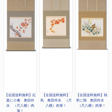
【全国送料無料】
紅
【全国送料無料】
【全国送料無料】
秋
葉に小禽 奥田吟
蔦 奥田吟水 （尺
草に鶉 奥田吟水
水 （尺八横）肉
八横）肉筆！
（尺八横）肉筆！
筆！