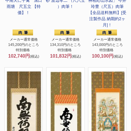
中南天に子禽 溝口
砂 渡辺孝二 （尺八立
神相応山水図」 今井
雨塘 尺五立 【特
）肉筆！
玲豊（尺五）肉筆
価】！
【全品送料無料】[受
注製作品 納期約2ヶ
月]！
メーカー通常価格
メーカー通常価格
メーカー通常価格
145,200円のところ
134,310円のところ
143,000円のところ
特別価格
特別価格
特別価格
102,740円
101,832円
100,100円
(税込)
(税込)
(税込)