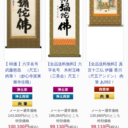
【 特価 】六字名号
【全品送料無料】
六
【全品送料無料】
真
武藤慈昌 （尺五）
字名号 木村玉峰
言十三仏 伊藤 香川
肉筆！（妙心寺派東
（三美会）尺五！
（尺五アンドン） 肉
漸寺住職）
筆 あ082！
メーカー通常価格
メーカー通常価格
メーカー通常価格
143,000円のところ
196,064円のところ
130,680円のところ
特別価格
特別価格
特別価格
100,100円
99,130円
99,110円
(税込)
(税込)
(税込)