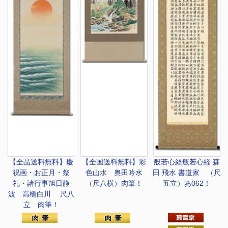
【全品送料無料】慶
【全国送料無料】
彩
般若心経
般若心経 森
祝画・お正月・祭
色山水 奥田吟水
田 飛水 書道家 （尺
礼・諸行事
旭日静
（尺八横）肉筆！
五立）あ062！
波 高橋白川 尺八
立 肉筆！