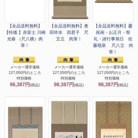
【全品送料無料】
【全品送料無料】
奥
【全品送料無料】慶
【特価 】
赤富士 川崎
田吟水 四君子 尺
祝画・お正月・祭
光春 （尺八横）肉
五立 肉筆！
礼・諸行事
旭日 佐
筆！
藤嶺泉 尺八立 肉
筆！
メーカー通常価格
メーカー通常価格
メーカー通常価格
127,050円のところ
127,050円のところ
127,050円のところ
特別価格
特別価格
特別価格
96,387円
96,387円
96,387円
(税込)
(税込)
(税込)