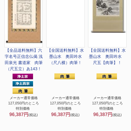
【全品送料無料】六
【全国送料無料】
水
【全国送料無料】
水
字名号
正信念仏偈 浅
墨山水 奥田吟水
墨山水 奥田吟水
田泉光 書道家 肉筆
（尺八横）肉筆！
尺五【肉筆】！
（尺五立）あ143！
メーカー通常価格
メーカー通常価格
メーカー通常価格
127,050円のところ
127,050円のところ
127,050円のところ
特別価格
特別価格
特別価格
96,387円
96,387円
96,387円
(税込)
(税込)
(税込)