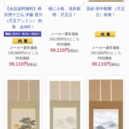
【全品送料無料】
禅
桜に小鳥 浅井新
高砂 田中昭耀 （尺五
宗用十三仏 伊藤 香川
明 尺五立！
立）肉筆！
（尺五アンドン） 肉
筆 あ085！
メーカー通常価格
163,350円のところ
特別価格
メーカー通常価格
メーカー通常価格
99,110円
(税込)
130,680円のところ
163,350円のところ
特別価格
特別価格
99,110円
99,110円
(税込)
(税込)