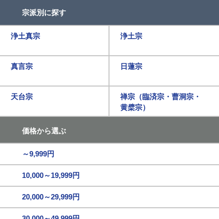
宗派別に探す
浄土真宗
浄土宗
真言宗
日蓮宗
天台宗
禅宗（臨済宗・曹洞宗・
黄檗宗）
価格から選ぶ
～9,999円
10,000～19,999円
20,000～29,999円
30,000～49,999円