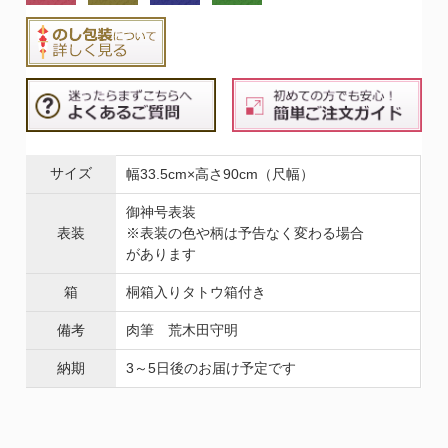
サイズ
幅33.5cm×高さ90cm（尺幅）
御神号表装
表装
※表装の色や柄は予告なく変わる場合
があります
箱
桐箱入りタトウ箱付き
備考
肉筆 荒木田守明
納期
3～5日後のお届け予定です