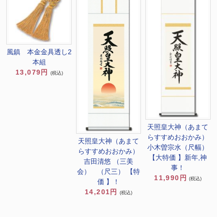
風鎮 本金金具透し2
本組
13,079円
(税込)
天照皇大神（あまて
らすすめおおかみ）
天照皇大神（あまて
小木曽宗水（尺幅）
らすすめおおかみ）
【大特価 】新年,神
吉田清悠 （三美
事！
会） （尺三） 【特
11,990円
(税込)
価 】！
14,201円
(税込)