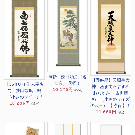
高砂 瀬田功舟（洛
【即納品】天照皇大
友会） 尺幅！
【35％OFF】六字名
神（あまてらすすめ
10,175円
号 浅田観風 幅
(税込)
おおかみ） 吉田清
（小さめサイズ）!
悠 （小さめサイズ
10,296円
(税込)
の尺三） 【特価 】！
11,660円
(税込)