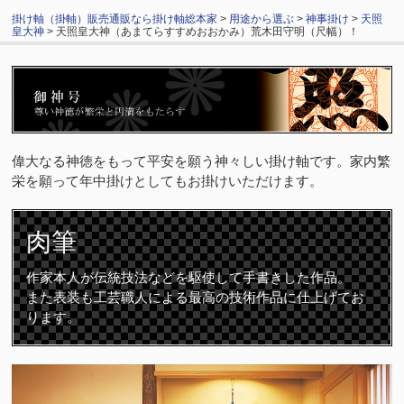
掛け軸（掛軸）販売通販なら掛け軸総本家
>
用途から選ぶ
>
神事掛け
>
天照
皇大神
> 天照皇大神（あまてらすすめおおかみ）荒木田守明（尺幅）！
偉大なる神徳をもって平安を願う神々しい掛け軸です。家内繁
栄を願って年中掛けとしてもお掛けいただけます。
肉筆
作家本人が伝統技法などを駆使して手書きした作品。
また表装も工芸職人による最高の技術作品に仕上げてお
ります。