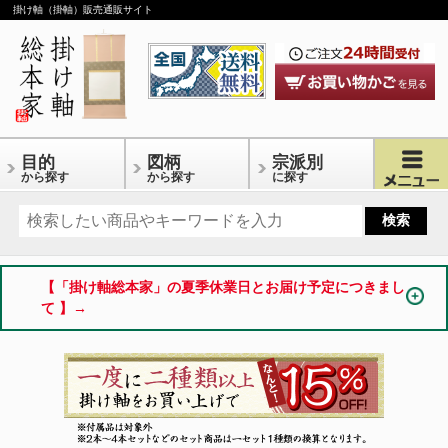
掛け軸（掛軸）販売通販サイト
目的
図柄
宗派別
から探す
から探す
に探す
【「掛け軸総本家」の夏季休業日とお届け予定につきまし
て 】→