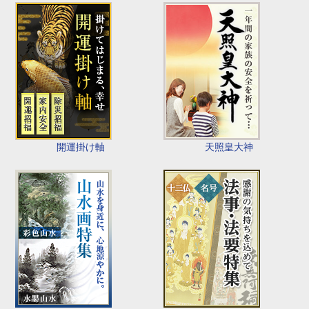
開運掛け軸
天照皇大神