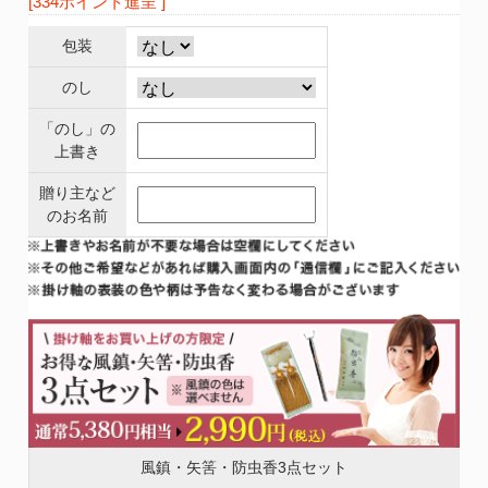
[334ポイント進呈 ]
包装
のし
「のし」の
上書き
贈り主など
のお名前
風鎮・矢筈・防虫香3点セット