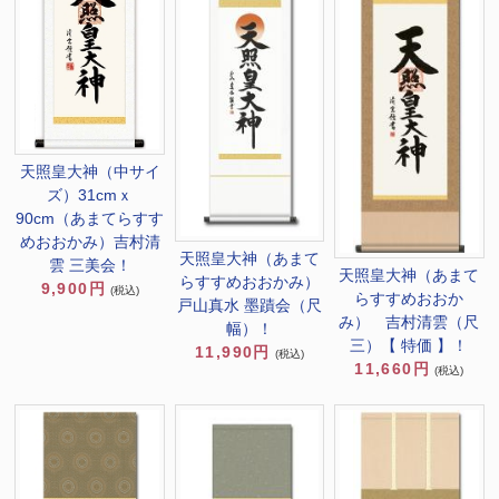
天照皇大神（中サイ
ズ）31cmｘ
90cm（あまてらすす
めおおかみ）吉村清
天照皇大神（あまて
雲 三美会！
天照皇大神（あまて
らすすめおおかみ）
9,900円
(税込)
らすすめおおか
戸山真水 墨蹟会（尺
み） 吉村清雲（尺
幅）！
三）【 特価 】！
11,990円
(税込)
11,660円
(税込)