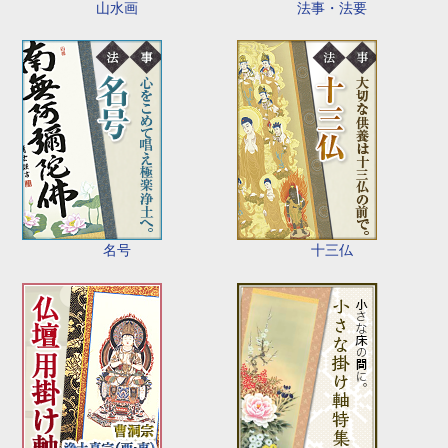
山水画
法事・法要
名号
十三仏