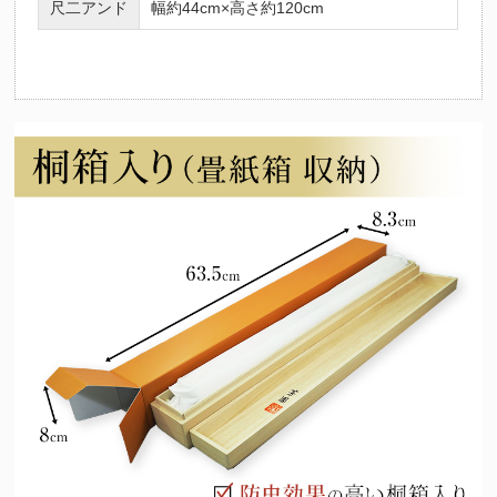
尺二アンド
幅約44cm×高さ約120cm