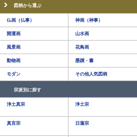
図柄から選ぶ
仏画（仏事）
神画（神事）
開運画
山水画
風景画
花鳥画
動物画
墨蹟・書
モダン
その他人気図柄
宗派別に探す
浄土真宗
浄土宗
真言宗
日蓮宗