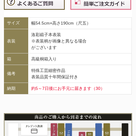
サイズ
幅54.5cm×高さ190cm（尺五）
洛彩緞子本表装
表装
※表装柄が画像と異なる場合
がございます
箱
高級桐箱入り
特殊工芸細密作品
備考
表装品質十年間保証付き
納期
約5～7日後にお手元に届きます（30）