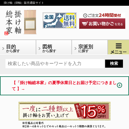
掛け軸（掛軸）販売通販サイト
目的
図柄
宗派別
から探す
から探す
に探す
【「掛け軸総本家」の夏季休業日とお届け予定につきまし
て 】→