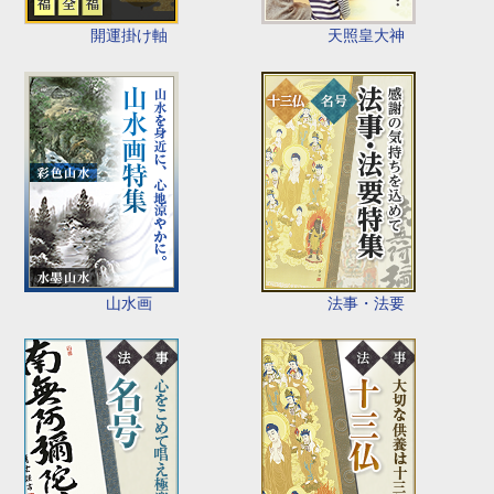
開運掛け軸
天照皇大神
山水画
法事・法要