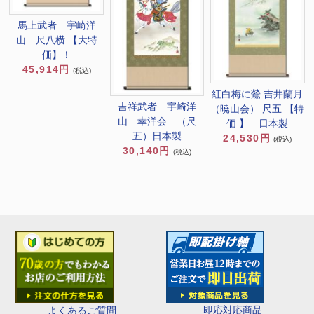
馬上武者 宇崎洋
山 尺八横 【大特
価】！
45,914円
(税込)
紅白梅に鶯 吉井蘭月
吉祥武者 宇崎洋
（暁山会） 尺五 【特
山 幸洋会 （尺
価 】 日本製
五）日本製
24,530円
(税込)
30,140円
(税込)
即応対応商品
よくあるご質問