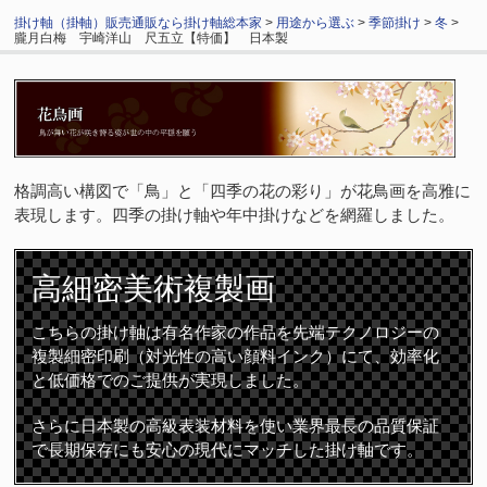
掛け軸（掛軸）販売通販なら掛け軸総本家
>
用途から選ぶ
>
季節掛け
>
冬
>
朧月白梅 宇崎洋山 尺五立【特価】 日本製
格調高い構図で「鳥」と「四季の花の彩り」が花鳥画を高雅に
表現します。四季の掛け軸や年中掛けなどを網羅しました。
高細密
美術複製画
こちらの掛け軸は有名作家の作品を先端テクノロジーの
複製細密印刷（対光性の高い顔料インク）にて、効率化
と低価格でのご提供が実現しました。
さらに日本製の高級表装材料を使い業界最長の品質保証
で長期保存にも安心の現代にマッチした掛け軸です。