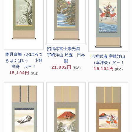
招福赤富士来光図
朧月白梅（おぼろづ
宇崎洋山 尺五 日本
吉祥武者 宇崎洋山
きはくばい） 小野
製
（幸洋会）尺三！
洋舟 尺三！
21,802円
(税込)
15,104円
(税込)
15,104円
(税込)