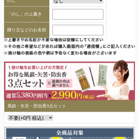
のし
「のし」の上書き
贈り主などのお名前
風鎮・矢筈・防虫香3点セット