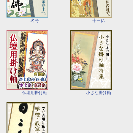
名号
十三仏
仏壇用掛け軸
小さな掛け軸