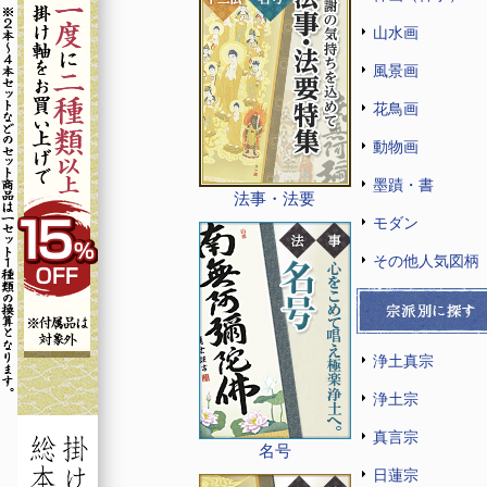
山水画
風景画
花鳥画
動物画
墨蹟・書
法事・法要
モダン
その他人気図柄
浄土真宗
浄土宗
真言宗
名号
日蓮宗