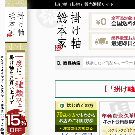
掛け軸（掛軸）販売通販サイト
全商品対象!
全国送料
業界最速お届
最短即日
【「掛け軸
よくあるご質問