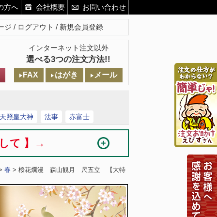
の方へ
会社概要
お問い合わせ
ージ
ログアウト
新規会員登録
インターネット注文以外
選べる3つの注文方法!!
FAX
はがき
メール
天照皇大神
法事
赤富士
まして 】→
>
春
> 桜花爛漫 森山観月 尺五立 【大特