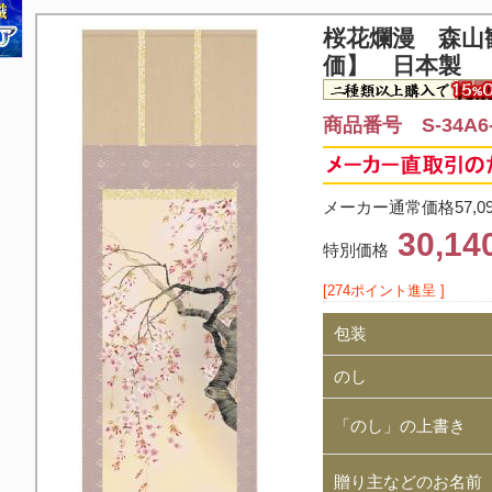
桜花爛漫 森山
価】 日本製
商品番号 S-34A6-
メーカー通常価格57,0
30,1
特別価格
[274ポイント進呈 ]
包装
のし
「のし」の上書き
贈り主などのお名前