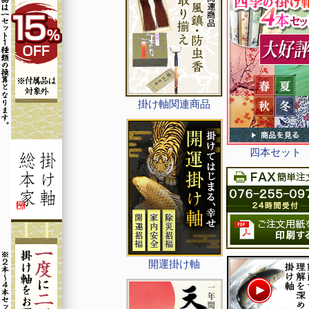
掛け軸関連商品
四本セット
開運掛け軸