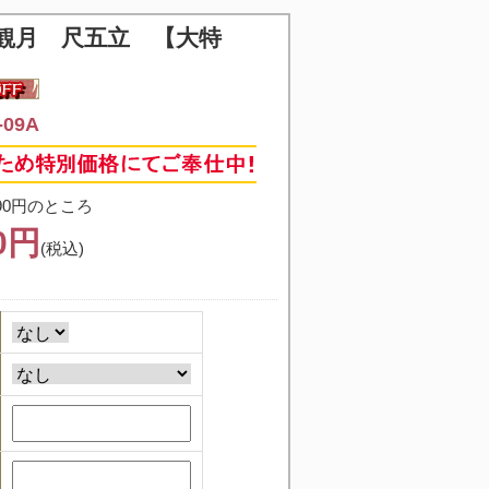
観月 尺五立 【大特
09A
90円のところ
40円
(税込)