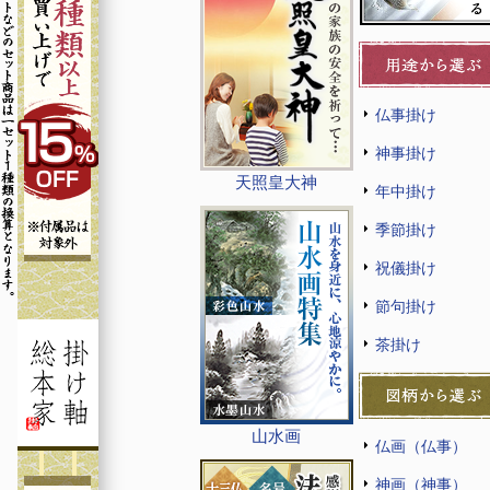
仏事掛け
神事掛け
天照皇大神
年中掛け
季節掛け
祝儀掛け
節句掛け
茶掛け
山水画
仏画（仏事）
神画（神事）