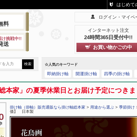
はじめて
ログイン・マイペ
!
無料
インターネット注文
24時間365日受付中!!
け挑戦中!!
発送
お買い物かごの中
☆人気のキーワード
即納掛け軸
開運掛け軸
四季の掛け軸
総本家」の夏季休業日とお届け予定につき
掛け軸（掛軸）販売通販なら掛け軸総本家
>
用途から選ぶ
>
季節掛け
価】 日本製