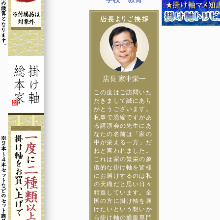
店長 家中栄一
この度はご訪問いた
だきまして誠にあり
がとうございます。
私事で恐縮ですがあ
る講演会の先生にあ
なたの名前は「家の
中が栄える一方」だ
ねと言われました。
これは家の繁栄の象
徴的な掛け軸を皆様
にお届けするのは私
の天職だと思い日々
精進しています。全
国の方に掛け軸を届
けたいという想いか
ら掛け軸の通販専門