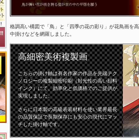
格調高い構図で「鳥」と「四季の花の彩り」が花鳥画を高
中掛けなどを網羅しました。
高細密
美術複製画
こちらの掛け軸は有名作家の作品を先端テク
ノロジーの複製細密印刷（対光性の高い顔料
インク）にて、効率化と低価格でのご提供が
実現しました。
さらに日本製の高級表装材料を使い業界最長
の品質保証で長期保存にも安心の現代にマッ
チした掛け軸です。