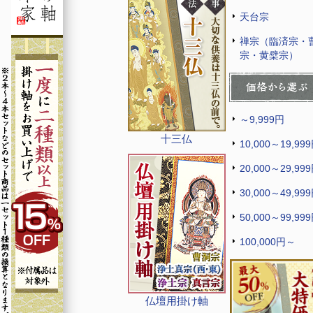
天台宗
禅宗（臨済宗・
宗・黄檗宗）
～9,999円
十三仏
10,000～19,99
20,000～29,99
30,000～49,99
50,000～99,99
100,000円～
仏壇用掛け軸