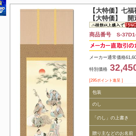
【大特価】
七福
【大特価】 開
商品番号 S-37D1-
メーカー通常価格61,6
32,4
特別価格
[295ポイント進呈 ]
包装
のし
「のし」の上書き
贈り主などのお名前