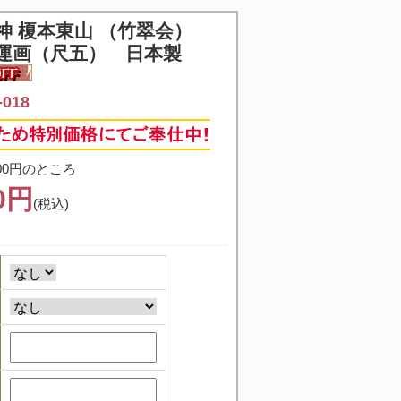
神 榎本東山 （竹翠会）
運画（尺五） 日本製
018
00円のところ
50円
(税込)