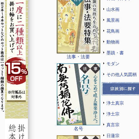
山水画
風景画
花鳥画
動物画
墨蹟・書
法事・法要
モダン
その他人気図柄
浄土真宗
浄土宗
真言宗
名号
日蓮宗