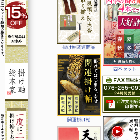
掛け軸関連商品
四本セット
開運掛け軸