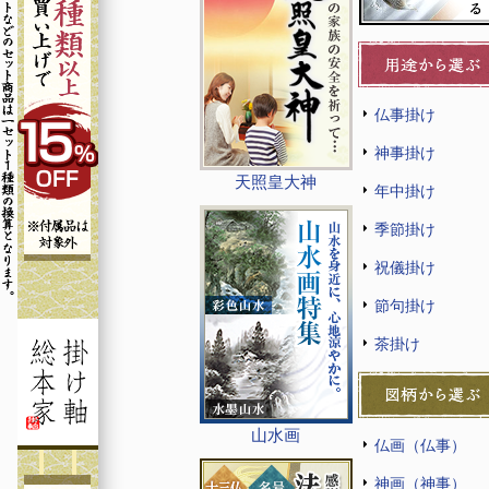
仏事掛け
神事掛け
天照皇大神
年中掛け
季節掛け
祝儀掛け
節句掛け
茶掛け
山水画
仏画（仏事）
神画（神事）