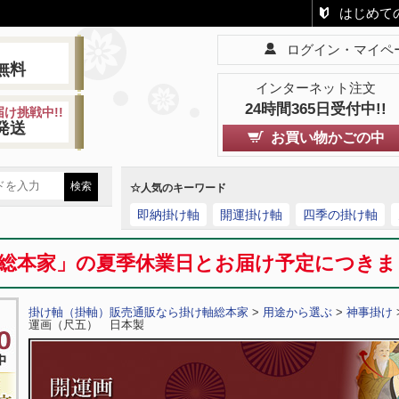
はじめて
ログイン・マイペ
!
無料
インターネット注文
24時間365日受付中!!
け挑戦中!!
発送
お買い物かごの中
☆人気のキーワード
即納掛け軸
開運掛け軸
四季の掛け軸
総本家」の夏季休業日とお届け予定につき
掛け軸（掛軸）販売通販なら掛け軸総本家
>
用途から選ぶ
>
神事掛け
運画（尺五） 日本製