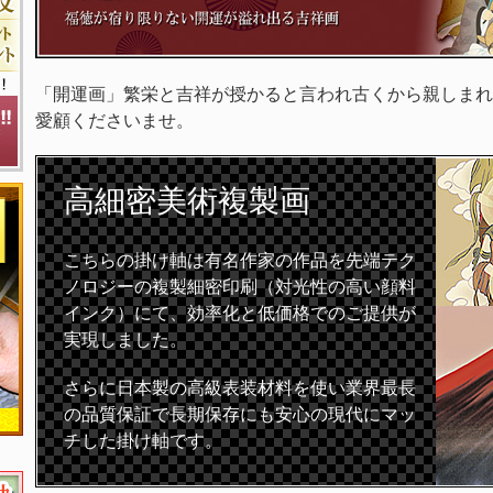
「開運画」繁栄と吉祥が授かると言われ古くから親しまれ
愛顧くださいませ。
高細密
美術複製画
こちらの掛け軸は有名作家の作品を先端テク
ノロジーの複製細密印刷（対光性の高い顔料
インク）にて、効率化と低価格でのご提供が
実現しました。
さらに日本製の高級表装材料を使い業界最長
の品質保証で長期保存にも安心の現代にマッ
チした掛け軸です。