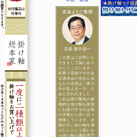
店長 家中栄一
この度はご訪問いた
だきまして誠にあり
がとうございます。
私事で恐縮ですがあ
る講演会の先生にあ
なたの名前は「家の
中が栄える一方」だ
ねと言われました。
これは家の繁栄の象
徴的な掛け軸を皆様
にお届けするのは私
の天職だと思い日々
精進しています。全
国の方に掛け軸を届
けたいという想いか
ら掛け軸の通販専門