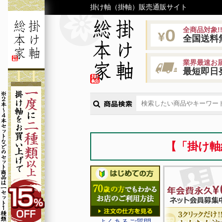
掛け軸（掛軸）販売通販サイト
全商品対象!
全国送料
業界最速お届
最短即日
【「掛け軸
よくあるご質問