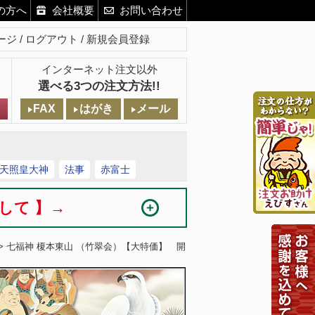
の方へ
会社概要
お問い合わせ
ージ
ログアウト
新規会員登録
インターネット注文以外
選べる3つの注文方法!!
FAX
はがき
メール
天照皇大神
法事
赤富士
まして 】→
> 七福神 榎本東山 （竹翠会）【大特価】 開