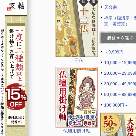
天台宗
禅宗（臨済宗・
宗・黄檗宗）
～9,999円
十三仏
10,000～19,99
20,000～29,99
30,000～49,99
50,000～99,99
100,000円～
仏壇用掛け軸