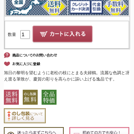
数量
旭日の黎明を望むように老松の枝にとまる夫婦鶴。流麗な色調と冴
え渡る筆致が、慶賀の彩りを高らかに謳い上げる逸品です。