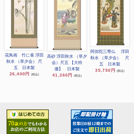
阿弥陀三尊仏 浮田
花鳥画 竹に雀 浮田
高砂 浮田秋水 （草夕
秋水 （草夕会） 尺
秋水 （草夕会） 尺
会）尺五 【大特
五 日本製
五 日本製
価】 日本製
35,750円
(税込)
26,400円
(税込)
41,360円
(税込)