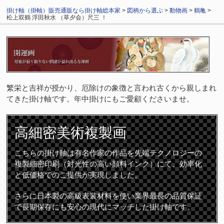
掛け軸（掛軸）販売通販なら掛け軸総本家
>
図柄から選ぶ
>
動物画
>
鶴亀
>
松上双鶴 浮田秋水 （草夕会）尺三 ！
繁栄と吉祥が授かり、厄除けの象徴と言われ古くから親しまれ
てきた掛け軸です。年中掛けにもご愛顧くださいませ。
高細密
美術複製画
こちらの掛け軸は有名作家の作品を先端テクノロジーの
複製細密印刷（対光性の高い顔料インク）にて、効率化
と低価格でのご提供が実現しました。
さらに日本製の高級表装材料を使い業界最長の品質保証
で長期保存にも安心の現代にマッチした掛け軸です。