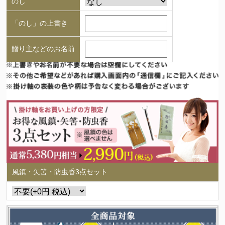
のし
「のし」の上書き
贈り主などのお名前
風鎮・矢筈・防虫香3点セット