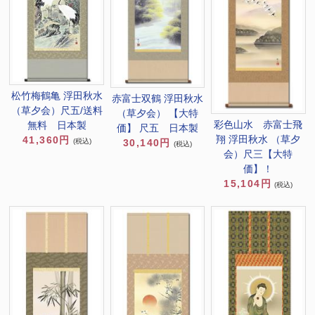
松竹梅鶴亀 浮田秋水
赤富士双鶴 浮田秋水
（草夕会）尺五/送料
（草夕会） 【大特
彩色山水 赤富士飛
無料 日本製
価】 尺五 日本製
翔 浮田秋水 （草夕
41,360円
(税込)
30,140円
(税込)
会）尺三【大特
価】！
15,104円
(税込)