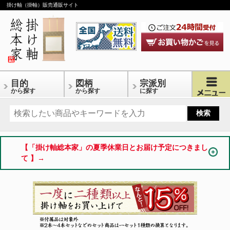
掛け軸（掛軸）販売通販サイト
目的
図柄
宗派別
から探す
から探す
に探す
【「掛け軸総本家」の夏季休業日とお届け予定につきまし
て 】→