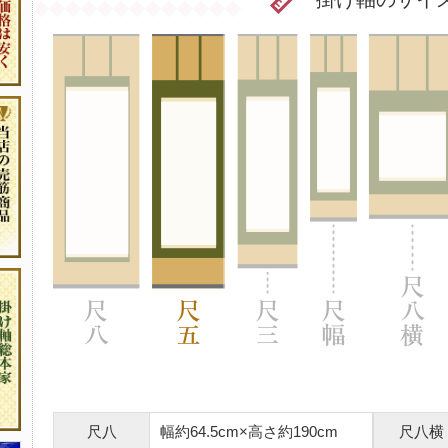
尺八
幅約64.5cm×高さ約190cm
尺八横