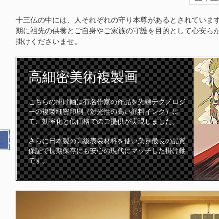
十三仏の中には、人それぞれの守り本尊があるとされていま
期に祖先の供養とご自身やご家族の守護を目的として心安ら
掛けくださいませ。
高細密
美術複製画
こちらの掛け軸は有名作家の作品を先端テクノロジ
ーの複製細密印刷（対光性の高い顔料インク）に
て、効率化と低価格でのご提供が実現しました。
さらに日本製の高級表装材料を使い業界最長の品質
保証で長期保存にも安心の現代にマッチした掛け軸
です。