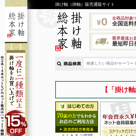
掛け軸（掛軸）販売通販サイト
全商品対象!
全国送料
業界最速お届
最短即日
【「掛け軸
よくあるご質問