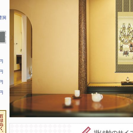
曹洞
9円
9円
9円
9円
掛け軸のサイ