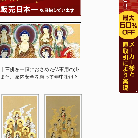
十三佛を一幅におさめた仏事用の掛
また、家内安全を願って年中掛けと