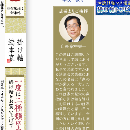
店長 家中栄一
この度はご訪問いた
だきまして誠にあり
がとうございます。
私事で恐縮ですがあ
る講演会の先生にあ
なたの名前は「家の
中が栄える一方」だ
ねと言われました。
これは家の繁栄の象
徴的な掛け軸を皆様
にお届けするのは私
の天職だと思い日々
精進しています。全
国の方に掛け軸を届
けたいという想いか
ら掛け軸の通販専門