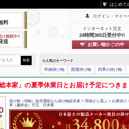
はじめて
ログイン・マイペ
!
無料
インターネット注文
24時間365日受付中!!
け挑戦中!!
発送
お買い物かごの中
☆人気のキーワード
即納掛け軸
開運掛け軸
四季の掛け軸
総本家」の夏季休業日とお届け予定につき
掛け軸（掛軸）販売通販なら掛け軸総本家
>
用途から選ぶ
>
仏事掛け
草（趣粋会）尺五 日本製