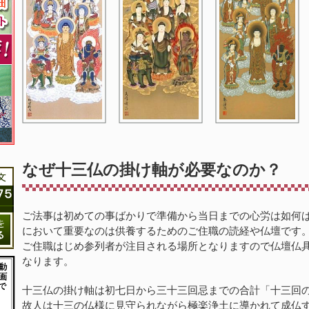
なぜ十三仏の掛け軸が必要なのか？
ご法事は初めての事ばかりで準備から当日までの心労は如何
において重要なのは供養するためのご住職の読経や仏壇です
ご住職はじめ参列者が注目される場所となりますので仏壇仏
なります。
十三仏の掛け軸は初七日から三十三回忌までの合計「十三回
故人は十三の仏様に見守られながら極楽浄土に導かれて成仏