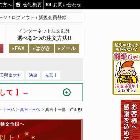
の方へ
会社概要
お問い合わせ
ージ
ログアウト
新規会員登録
インターネット注文以外
選べる3つの注文方法!!
FAX
はがき
メール
天照皇大神
法事
赤富士
まして 】→
>
十三仏
>
真言十三仏
> 真言十三佛 芦田柳