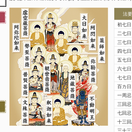
法
初七日
二七日
三七日
四七日
五七日
六七日
七七日
百カ日
一周忌
三回忌
七回忌
十三回
三十三