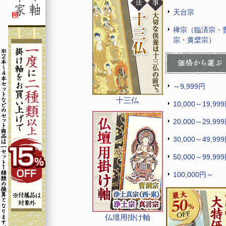
天台宗
禅宗（臨済宗・
宗・黄檗宗）
～9,999円
十三仏
10,000～19,99
20,000～29,99
30,000～49,99
50,000～99,99
100,000円～
仏壇用掛け軸