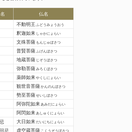
要名
仏名
不動明王
ふどうみょうおう
釈迦如来
しゃかにょらい
文殊菩薩
もんじゅぼさつ
普賢菩薩
ふげんぼさつ
地蔵菩薩
じぞうぼさつ
弥勒菩薩
みろくぼさつ
薬師如来
やくしにょらい
観世音菩薩
かんのんぼさつ
勢至菩薩
せいしぼさつ
阿弥陀如来
あみだにょらい
阿閃如来
あしゅくにょらい
忌
大日如来
だいにちにょらい
回忌
虚空蔵菩薩
こくうぞうぼさつ