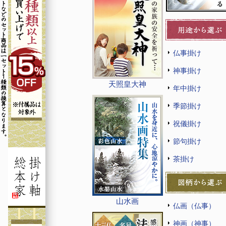
仏事掛け
神事掛け
天照皇大神
年中掛け
季節掛け
祝儀掛け
節句掛け
茶掛け
山水画
仏画（仏事）
神画（神事）