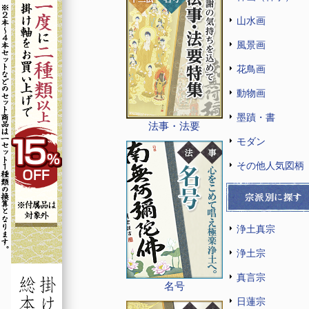
山水画
風景画
花鳥画
動物画
墨蹟・書
法事・法要
モダン
その他人気図柄
浄土真宗
浄土宗
真言宗
名号
日蓮宗