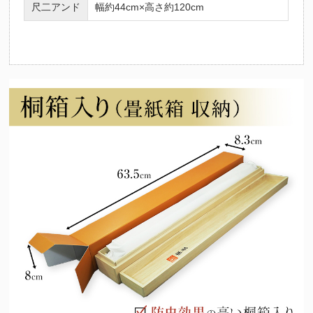
尺二アンド
幅約44cm×高さ約120cm