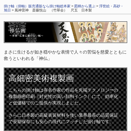
掛け軸（掛軸）販売通販なら掛け軸総本家
>
図柄から選ぶ
>
浮世絵・高砂・
旭日
> 風神雷神 斎藤悦山 （竹翠会） 尺五 日本製
まさに生けるが如き穏やかな表情で人々の苦悩を慈愛とともに
救うといわれる「神仏」
高細密
美術複製画
こちらの掛け軸は有名作家の作品を先端テクノロジーの
複製細密印刷（対光性の高い顔料インク）にて、効率化
と低価格でのご提供が実現しました。
さらに日本製の高級表装材料を使い業界最長の品質保証
で長期保存にも安心の現代にマッチした掛け軸です。