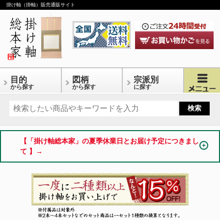
掛け軸（掛軸）販売通販サイト
目的
図柄
宗派別
から探す
から探す
に探す
【「掛け軸総本家」の夏季休業日とお届け予定につきまし
て 】→