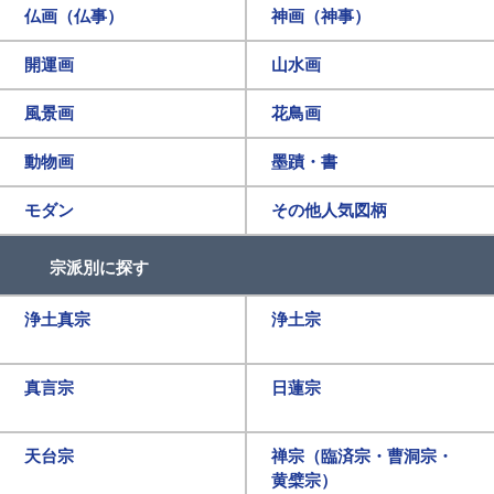
仏画（仏事）
神画（神事）
開運画
山水画
風景画
花鳥画
動物画
墨蹟・書
モダン
その他人気図柄
宗派別に探す
浄土真宗
浄土宗
真言宗
日蓮宗
天台宗
禅宗（臨済宗・曹洞宗・
黄檗宗）