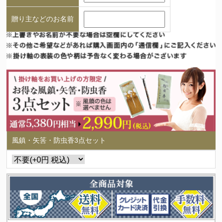
贈り主などのお名前
風鎮・矢筈・防虫香3点セット