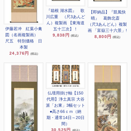
『箱根 湖水図』 歌
【即納品】『凱風快
川広重 （尺3あんど
晴』 葛飾北斎
ん）複製画 【東海道
（尺3あんどん）複製
伊藤若冲 紅葉小禽
五十三次】！
画 「富嶽三十六景」!
図（名画複製画）
9,838円
(税込)
8,800円
(税込)
尺五 特別価格 日
本製
24,376円
(税込)
仏壇用掛け軸【150
代用】浄土真宗 大谷
派「お東」3幅セット
●高さ66ｃｍ（納
期・通常14日～20日
間）
30,525円
(税込)