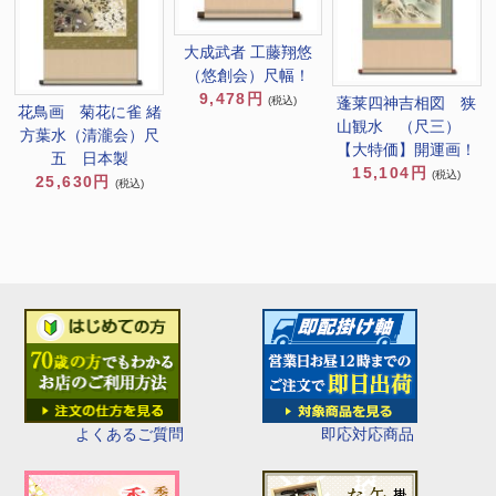
大成武者 工藤翔悠
（悠創会）尺幅！
9,478円
蓬莱四神吉相図 狭
(税込)
花鳥画 菊花に雀 緒
山観水 （尺三）
方葉水（清瀧会）尺
【大特価】開運画！
五 日本製
15,104円
(税込)
25,630円
(税込)
即応対応商品
よくあるご質問