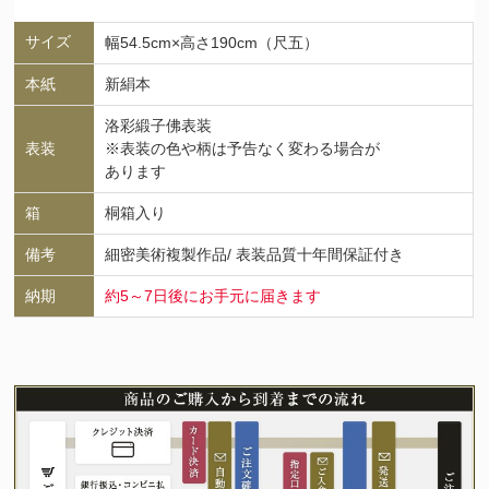
サイズ
幅54.5cm×高さ190cm（尺五）
本紙
新絹本
洛彩緞子佛表装
表装
※表装の色や柄は予告なく変わる場合が
あります
箱
桐箱入り
備考
細密美術複製作品/ 表装品質十年間保証付き
納期
約5～7日後にお手元に届きます