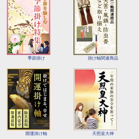
季節掛け
掛け軸関連商品
開運掛け軸
天照皇大神