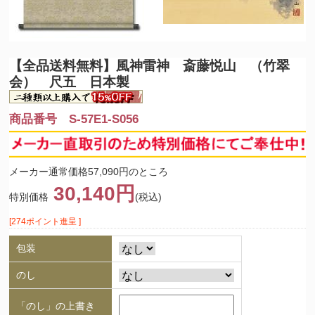
【全品送料無料】
風神雷神 斎藤悦山 （竹翠
会） 尺五 日本製
商品番号 S-57E1-S056
メーカー通常価格57,090円のところ
30,140円
特別価格
(税込)
[274ポイント進呈 ]
包装
のし
「のし」の上書き