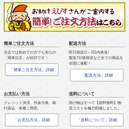
簡単ご注文方法
配送方法
当店では初めての方でも安心の
即日発送/2～3日内発送/
「簡単注文」が好評です！
製造7日後発送など全ての商品を
全国に速配！
「簡単ご注文方法」詳細
「配送方法」詳細
お支払い方法
送料について
クレジット決済、代金引換、銀
掛け軸はすべて【送料無料】物
行振込、各種ご用意。
流コストを極力削減しました。
「お支払方法」詳細
「送料について」詳細