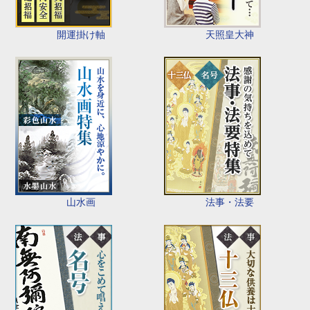
開運掛け軸
天照皇大神
山水画
法事・法要