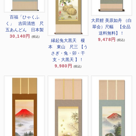
百福「ひゃくふ
大昇鯉 美原如舟 （白
く」 吉田清悠 尺
翠会）尺幅 【全品
五あんどん 日本製
送料無料】！
30,140円
(税込)
9,478円
縁起兔大黒天 榎
(税込)
本 東山 尺三 【う
さぎ・兔・卯・干
支・大黒天 】！
9,980円
(税込)