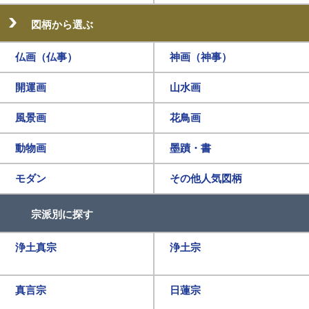
図柄から選ぶ
仏画（仏事）
神画（神事）
開運画
山水画
風景画
花鳥画
動物画
墨蹟・書
モダン
その他人気図柄
宗派別に探す
浄土真宗
浄土宗
真言宗
日蓮宗