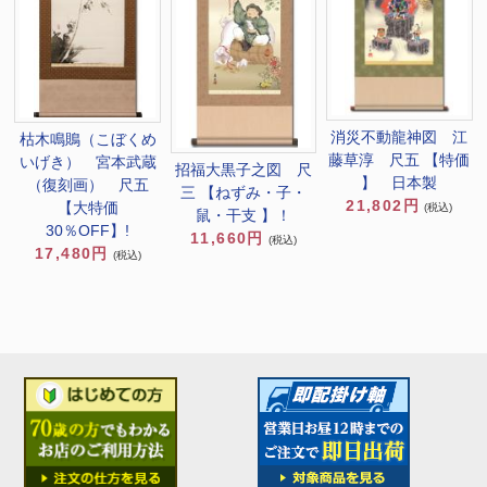
消災不動龍神図 江
枯木鳴鵙（こぼくめ
藤草淳 尺五 【特価
いげき） 宮本武蔵
招福大黒子之図 尺
】 日本製
（復刻画） 尺五
三 【ねずみ・子・
21,802円
【大特価
(税込)
鼠・干支 】！
30％OFF】!
11,660円
(税込)
17,480円
(税込)