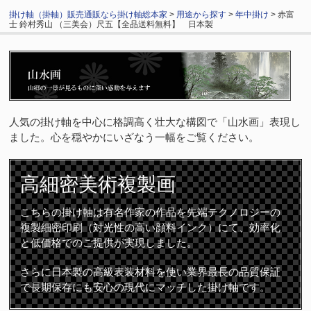
掛け軸（掛軸）販売通販なら掛け軸総本家
>
用途から探す
>
年中掛け
> 赤富
士 鈴村秀山 （三美会）尺五【全品送料無料】 日本製
人気の掛け軸を中心に格調高く壮大な構図で「山水画」表現し
ました。心を穏やかにいざなう一幅をご覧ください。
高細密
美術複製画
こちらの掛け軸は有名作家の作品を先端テクノロジーの
複製細密印刷（対光性の高い顔料インク）にて、効率化
と低価格でのご提供が実現しました。
さらに日本製の高級表装材料を使い業界最長の品質保証
で長期保存にも安心の現代にマッチした掛け軸です。