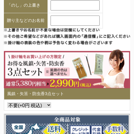
「のし」の上書き
贈り主などのお名前
風鎮・矢筈・防虫香3点セット