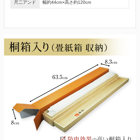
尺二アンド
幅約44cm×高さ約120cm