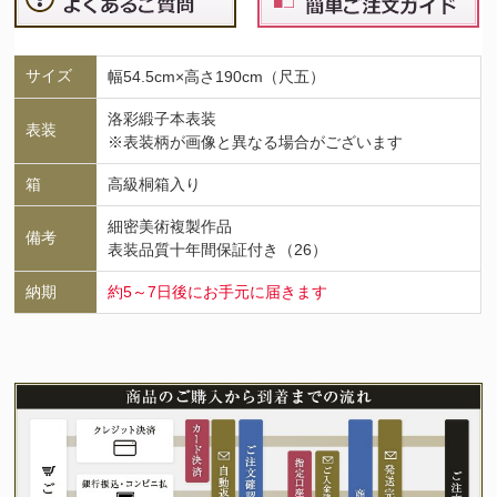
サイズ
幅54.5cm×高さ190cm（尺五）
洛彩緞子本表装
表装
※表装柄が画像と異なる場合がございます
箱
高級桐箱入り
細密美術複製作品
備考
表装品質十年間保証付き（26）
納期
約5～7日後にお手元に届きます