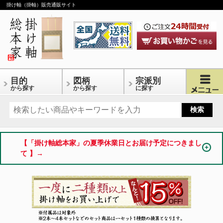
掛け軸（掛軸）販売通販サイト
目的
図柄
宗派別
から探す
から探す
に探す
【「掛け軸総本家」の夏季休業日とお届け予定につきまし
て 】→