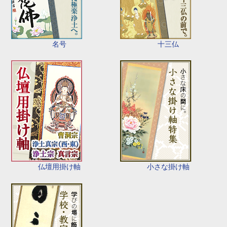
名号
十三仏
仏壇用掛け軸
小さな掛け軸