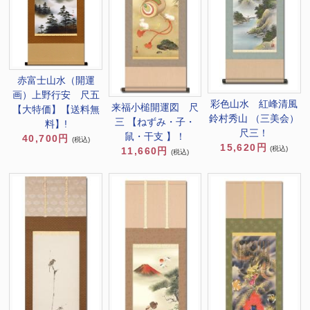
赤富士山水（開運
画）上野行安 尺五
彩色山水 紅峰清風
来福小槌開運図 尺
【大特価】【送料無
鈴村秀山 （三美会）
三 【ねずみ・子・
料】!
尺三！
鼠・干支 】！
40,700円
(税込)
15,620円
(税込)
11,660円
(税込)