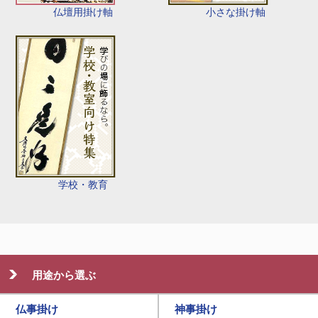
仏壇用掛け軸
小さな掛け軸
学校・教育
用途から選ぶ
仏事掛け
神事掛け