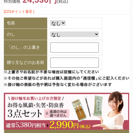
特別価格
(税込)
[223ポイント進呈 ]
包装
のし
「のし」の上書き
贈り主などのお名前