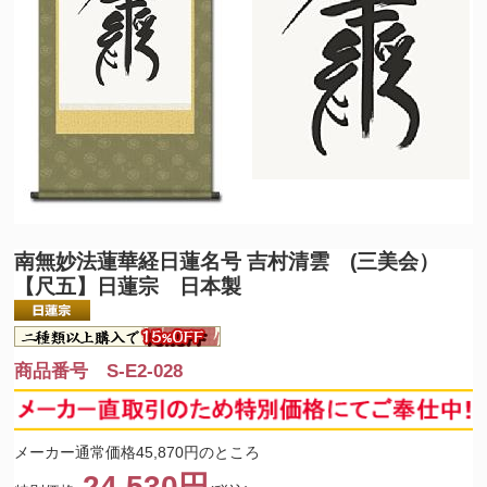
南無妙法蓮華経
日蓮名号 吉村清雲 (三美会）
【尺五】日蓮宗 日本製
商品番号 S-E2-028
メーカー通常価格45,870円のところ
24,530円