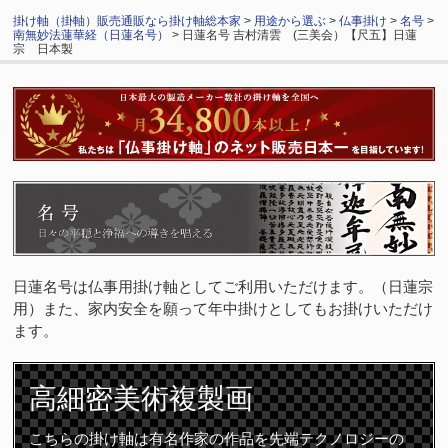
掛け軸（掛軸）販売通販なら掛け軸総本家
>
用途から選ぶ
>
仏事掛け
>
名号
>
南無妙法蓮華経（日蓮名号）
> 日蓮名号 吉村清雲 (三美会）【尺五】日蓮
宗 日本製
日蓮名号は仏事用掛け軸としてご利用いただけます。（日蓮宗
用）また、家内安全を願って年中掛けとしてもお掛けいただけ
ます。
高細密
美術複製画
こちらの掛け軸は有名作家の作品を先端テクノロジーの