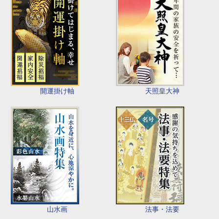
開運掛け軸
天照皇大神
山水画
法事・法要