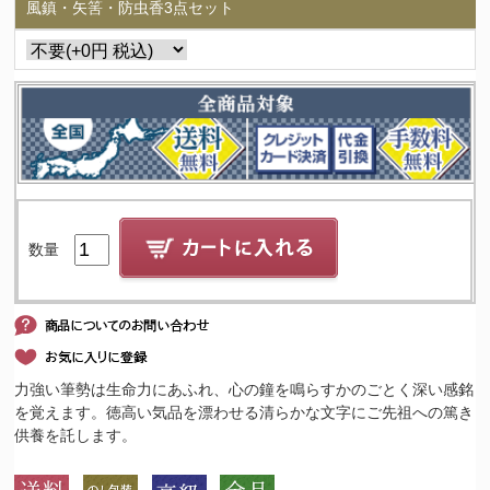
風鎮・矢筈・防虫香3点セット
数量
力強い筆勢は生命力にあふれ、心の鐘を鳴らすかのごとく深い感銘
を覚えます。徳高い気品を漂わせる清らかな文字にご先祖への篤き
供養を託します。