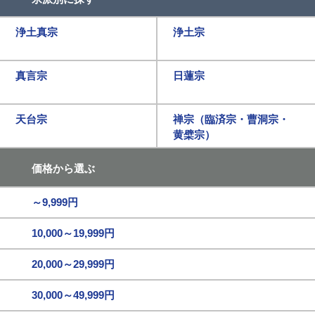
浄土真宗
浄土宗
真言宗
日蓮宗
天台宗
禅宗（臨済宗・曹洞宗・
黄檗宗）
価格から選ぶ
～9,999円
10,000～19,999円
20,000～29,999円
30,000～49,999円