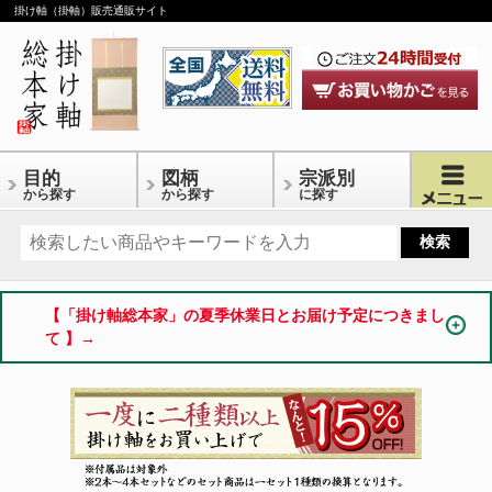
掛け軸（掛軸）販売通販サイト
目的
図柄
宗派別
から探す
から探す
に探す
【「掛け軸総本家」の夏季休業日とお届け予定につきまし
て 】→