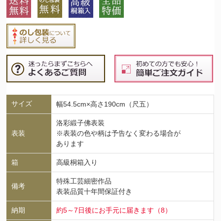
サイズ
幅54.5cm×高さ190cm（尺五）
洛彩緞子佛表装
表装
※表装の色や柄は予告なく変わる場合が
あります
箱
高級桐箱入り
特殊工芸細密作品
備考
表装品質十年間保証付き
納期
約5～7日後にお手元に届きます（8）