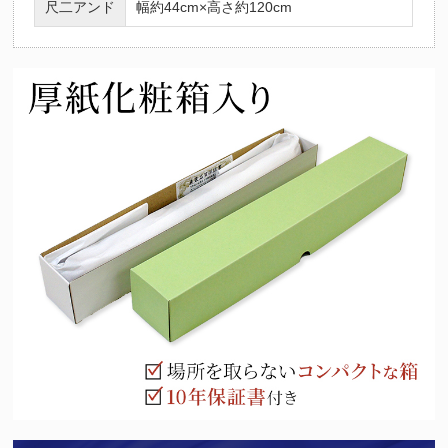
尺二アンド
幅約44cm×高さ約120cm