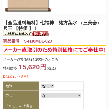
【全品送料無料】
七福神 緒方葉水 （三美会）
尺三 【特価 】！
商品番号 S-H30MD1-023
メーカー通常価格24,200円のところ
15,620円
特別価格
(税込)
[142ポイント進呈 ]
包装
のし
「のし」の上書き