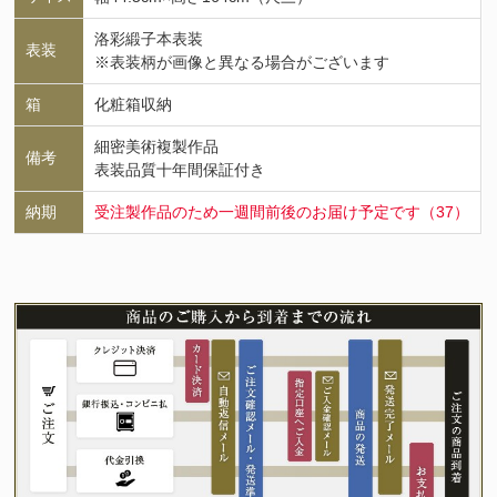
洛彩緞子本表装
表装
※表装柄が画像と異なる場合がございます
箱
化粧箱収納
細密美術複製作品
備考
表装品質十年間保証付き
納期
受注製作品のため一週間前後のお届け予定です（37）