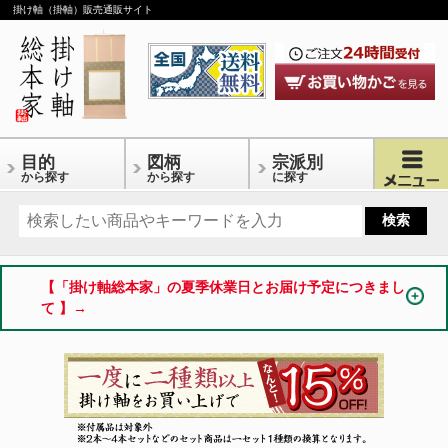
掛け軸（掛軸）販売通販サイト
目的
図柄
宗派別
から探す
から探す
に探す
【「掛け軸総本家」の夏季休業日とお届け予定につきまし
て 】→