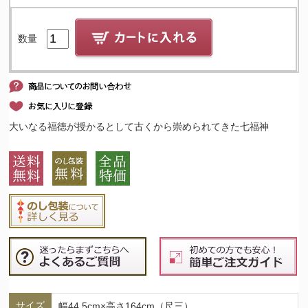
数量
大いなる福徳が授かるとして古くから崇められてきた七福神
サイズ
幅44.5cm×高さ164cm（尺三）