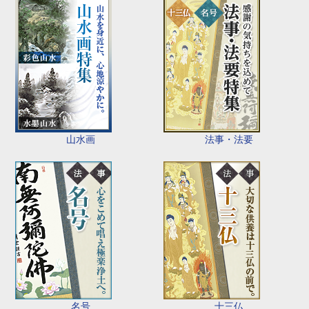
山水画
法事・法要
名号
十三仏