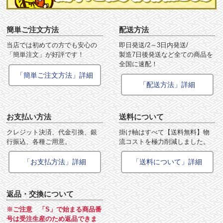
簡単ご注文方法
配送方法
当店では初めての方でも安心の
即日発送/2～3日内発送/
「簡単注文」が好評です！
製造7日後発送など全ての商品を
全国に速配！
「簡単ご注文方法」詳細
「配送方法」詳細
お支払い方法
送料について
クレジット決済、代金引換、銀
掛け軸はすべて【送料無料】物
行振込、各種ご用意。
流コストを極力削減しました。
「お支払方法」詳細
「送料について」詳細
返品・交換について
※ご注意 「S」で始まる商品番
号は受注生産のため返品できま