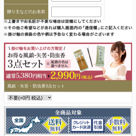
贈り主などのお名前
風鎮・矢筈・防虫香3点セット