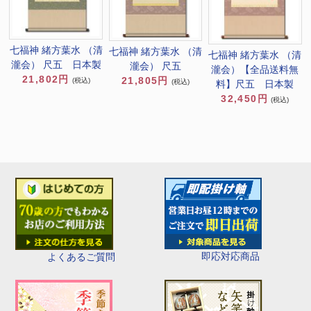
七福神 緒方葉水 （清
七福神 緒方葉水 （清
七福神 緒方葉水 （清
瀧会） 尺五 日本製
瀧会） 尺五
瀧会）【全品送料無
21,802円
21,805円
(税込)
(税込)
料】尺五 日本製
32,450円
(税込)
即応対応商品
よくあるご質問