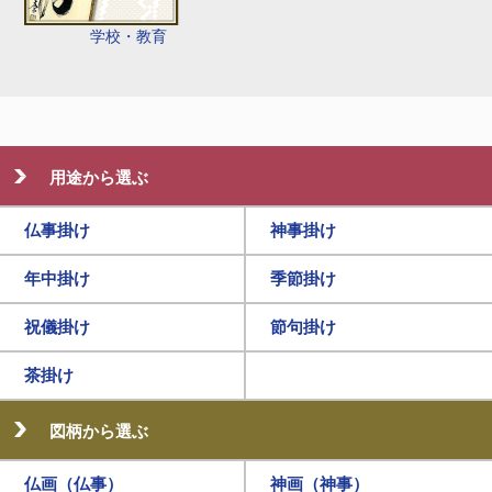
学校・教育
用途から選ぶ
仏事掛け
神事掛け
年中掛け
季節掛け
祝儀掛け
節句掛け
茶掛け
図柄から選ぶ
仏画（仏事）
神画（神事）