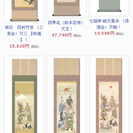
七福神 緒方葉水 （清
四季花（鈴木宏寿）
瀧会）尺幅！
旭日 田村竹世 （三
尺五 !
10,599円
美会）尺三 【特価
(税込)
47,740円
(税込)
】！
15,620円
(税込)