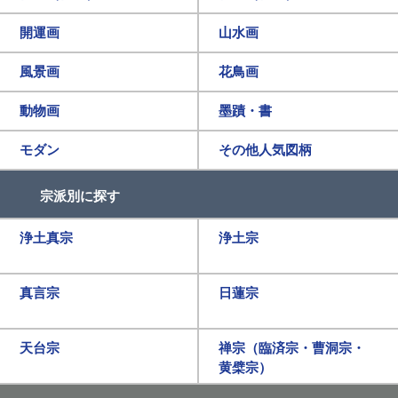
開運画
山水画
風景画
花鳥画
動物画
墨蹟・書
モダン
その他人気図柄
宗派別に探す
浄土真宗
浄土宗
真言宗
日蓮宗
天台宗
禅宗（臨済宗・曹洞宗・
黄檗宗）