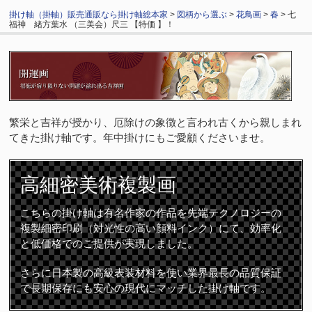
掛け軸（掛軸）販売通販なら掛け軸総本家
>
図柄から選ぶ
>
花鳥画
>
春
> 七
福神 緒方葉水 （三美会）尺三 【特価 】！
繁栄と吉祥が授かり、厄除けの象徴と言われ古くから親しまれ
てきた掛け軸です。年中掛けにもご愛顧くださいませ。
高細密
美術複製画
こちらの掛け軸は有名作家の作品を先端テクノロジーの
複製細密印刷（対光性の高い顔料インク）にて、効率化
と低価格でのご提供が実現しました。
さらに日本製の高級表装材料を使い業界最長の品質保証
で長期保存にも安心の現代にマッチした掛け軸です。