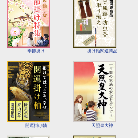
季節掛け
掛け軸関連商品
開運掛け軸
天照皇大神