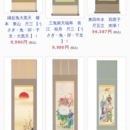
縁起兔大黒天 榎
奥田吟水 四君子
三兔南天福寿 長
本 東山 尺三 【う
尺五立 肉筆！
江 桂舟 尺三 【う
さぎ・兔・卯・干
96,387円
(税込)
さぎ・兔・卯・干支
支・大黒天 】！
】！
9,980円
(税込)
9,980円
(税込)