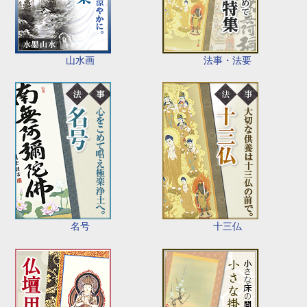
山水画
法事・法要
名号
十三仏