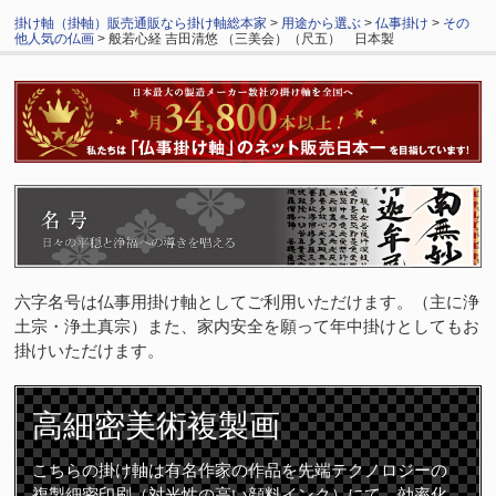
掛け軸（掛軸）販売通販なら掛け軸総本家
>
用途から選ぶ
>
仏事掛け
>
その
他人気の仏画
> 般若心経 吉田清悠 （三美会）（尺五） 日本製
六字名号は仏事用掛け軸としてご利用いただけます。（主に浄
土宗・浄土真宗）また、家内安全を願って年中掛けとしてもお
掛けいただけます。
高細密
美術複製画
こちらの掛け軸は有名作家の作品を先端テクノロジーの
複製細密印刷（対光性の高い顔料インク）にて、効率化