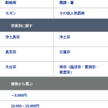
動物画
墨蹟・書
モダン
その他人気図柄
宗派別に探す
浄土真宗
浄土宗
真言宗
日蓮宗
天台宗
禅宗（臨済宗・曹洞宗・
黄檗宗）
価格から選ぶ
～9,999円
10,000～19,999円