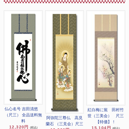
仏心名号 吉田清悠
紅白梅に鴬 田村竹
（尺三） 全品送料無
世（三美会） 尺三
阿弥陀三尊仏 高見
料
【特価】！
蘭石 （三見会）尺三
12,320円
15,104円
(税込)
(税込)