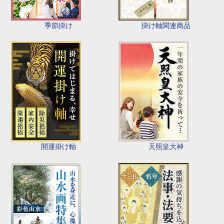
季節掛け
掛け軸関連商品
開運掛け軸
天照皇大神