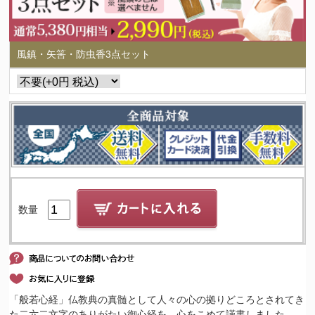
風鎮・矢筈・防虫香3点セット
数量
「般若心経」仏教典の真髄として人々の心の拠りどころとされてき
た二六二文字のありがたい御心経を、心をこめて謹書しました。