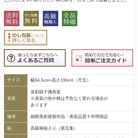
サイズ
幅54.5cm×高さ190cm（尺五）
洛彩緞子佛表装
表装
※表装の色や柄は予告なく変わる場合が
あります
備考
細密美術複製作品・表装品質十年間保証
箱
高級桐箱入り（第五集）