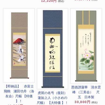
12,320円
(税込)
【即納品】 赤富士
恩徳讃蓮華 清水雲
飛鶴 瀬田功舟 （洛
峰 （三美会） 尺
虎斑の名号（復刻）
友会）尺幅 【特価
五 日本製
蓮如上人（小さめの
】！
30,800円
尺幅） 【大特価 】！
(税込)