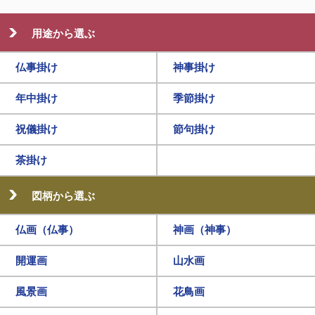
用途から選ぶ
仏事掛け
神事掛け
年中掛け
季節掛け
祝儀掛け
節句掛け
茶掛け
図柄から選ぶ
仏画（仏事）
神画（神事）
開運画
山水画
風景画
花鳥画