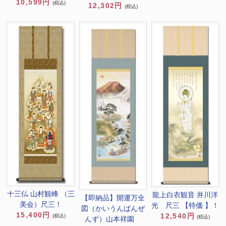
10,599円
(税込)
12,302円
(税込)
十三仏 山村観峰 （三
龍上白衣観音 井川洋
【即納品】開運万全
美会）尺三！
光 尺三 【特価 】！
図（かいうんばんぜ
15,400円
12,540円
(税込)
(税込)
んず）山本祥園