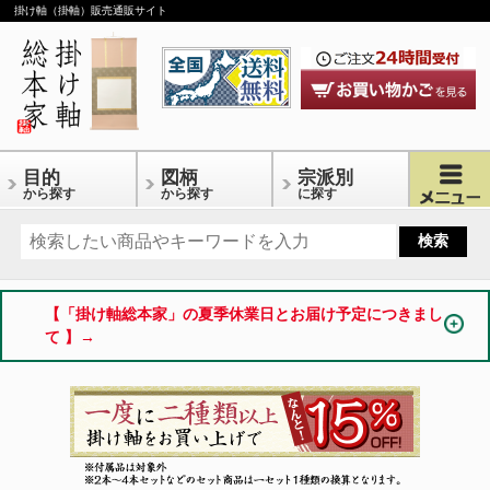
掛け軸（掛軸）販売通販サイト
目的
図柄
宗派別
から探す
から探す
に探す
【「掛け軸総本家」の夏季休業日とお届け予定につきまし
て 】→