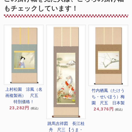
もチェックしています！
上村松園 涼風（名
竹内栖鳳（たけう
画複製画） 尺五
ち・せいほう）梅
特別価格！
園 尺五 日本製
23,282円
(税込)
24,376円
(税込)
跳馬吉祥図 長江桂
舟 尺三 【うま・