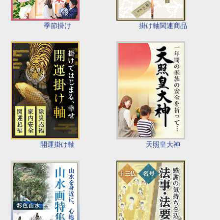
季節掛け
掛け軸関連商品
開運掛け軸
天照皇大神