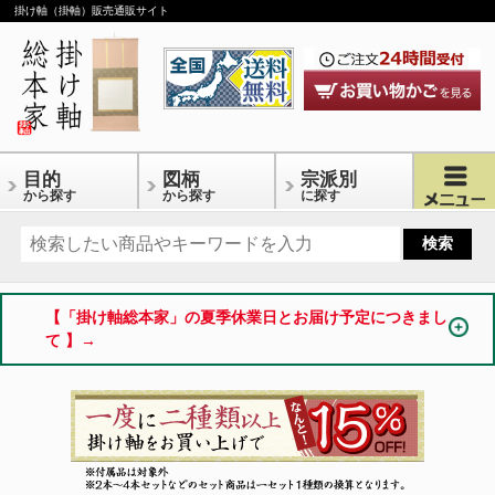
掛け軸（掛軸）販売通販サイト
目的
図柄
宗派別
から探す
から探す
に探す
【「掛け軸総本家」の夏季休業日とお届け予定につきまし
て 】→