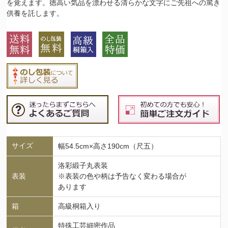
を覚えます。徳高い気品を漂わせる清らかな文字にご先祖への篤き
供養を託します。
サイズ
幅54.5cm×高さ190cm（尺五）
洛彩緞子丸表装
表装
※表装の色や柄は予告なく変わる場合が
あります
箱
高級桐箱入り
特殊工芸細密作品