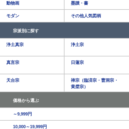
動物画
墨蹟・書
モダン
その他人気図柄
宗派別に探す
浄土真宗
浄土宗
真言宗
日蓮宗
天台宗
禅宗（臨済宗・曹洞宗・
黄檗宗）
価格から選ぶ
～9,999円
10,000～19,999円