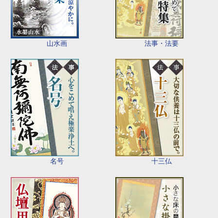
山水画
法事・法要
名号
十三仏