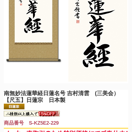
南無妙法蓮華経
日蓮名号 吉村清雲 (三美会）
【尺五】日蓮宗 日本製
商品番号 S-KZ5E2-229