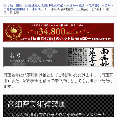
掛け軸（掛軸）販売通販なら掛け軸総本家
>
用途から選ぶ
>
仏事掛け
>
名号
>
南無妙法蓮華経（日蓮名号）
> 日蓮名号 吉村清雲 (三美会）【尺五】日蓮
宗 日本製
日蓮名号は仏事用掛け軸としてご利用いただけます。（日蓮宗
用）また、家内安全を願って年中掛けとしてもお掛けいただけ
ます。
高細密
美術複製画
こちらの掛け軸は有名作家の作品を先端テクノロジーの