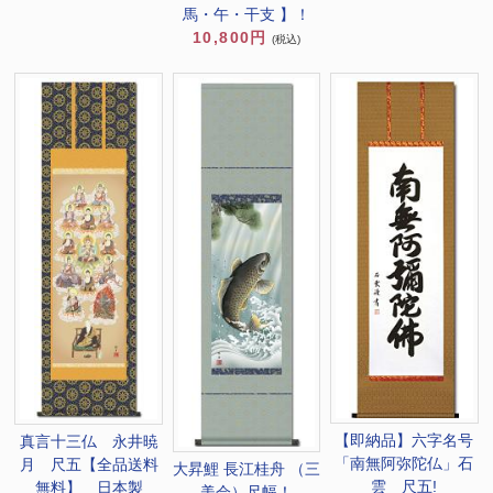
馬・午・干支 】！
10,800円
(税込)
【即納品】六字名号
真言十三仏 永井暁
「南無阿弥陀仏」石
月 尺五【全品送料
大昇鯉 長江桂舟 （三
雲 尺五!
無料】 日本製
美会）尺幅！