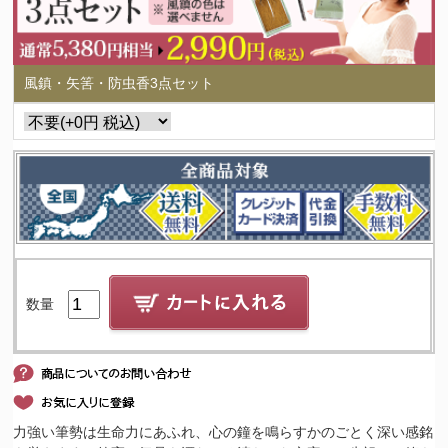
風鎮・矢筈・防虫香3点セット
数量
力強い筆勢は生命力にあふれ、心の鐘を鳴らすかのごとく深い感銘