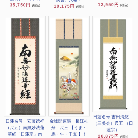
13,950円
35,750円
(税込)
10,175円
(税込)
(税込)
日蓮名号 吉田清悠
日蓮名号 安藤徳祥
金峰開運馬 長江桂
（三美会）尺五 （日
（尺五）南無妙法蓮
舟 尺三 【うま・
蓮宗）
華経「日蓮宗」肉
馬・午・干支 】！
28,875円
(税込)