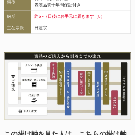
備考
表装品質十年間保証付き
納期
約5～7日後にお手元に届きます（8）
主な宗派
日蓮宗
この掛け軸を見た人は、こちらの掛け軸