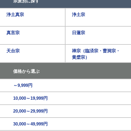
宗派別に探す
浄土真宗
浄土宗
真言宗
日蓮宗
天台宗
禅宗（臨済宗・曹洞宗・
黄檗宗）
価格から選ぶ
～9,999円
10,000～19,999円
20,000～29,999円
30,000～49,999円