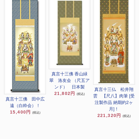
真言十三佛 香山緑
翠 洛友会 （尺五ア
ンド） 日本製
真言十三仏 松井翔
21,802円
(税込)
雲 【尺八】肉筆 [受
真言十三佛 田中広
注製作品 納期約2ヶ
遠（白粋会）！
月]！
15,400円
(税込)
221,320円
(税込)