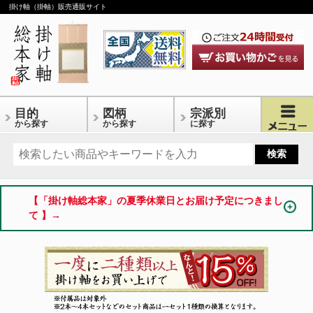
掛け軸（掛軸）販売通販サイト
目的
図柄
宗派別
から探す
から探す
に探す
【「掛け軸総本家」の夏季休業日とお届け予定につきまし
て 】→