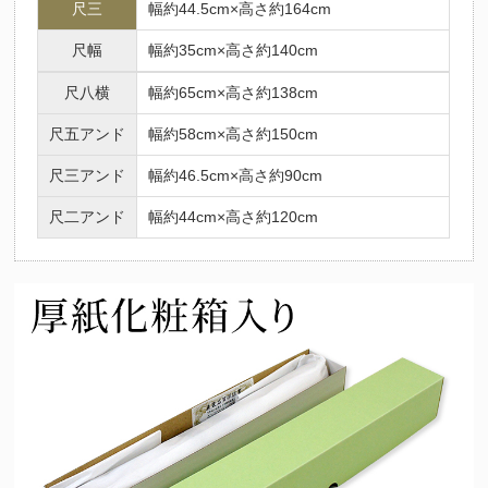
法要名
仏名
尺三
幅約44.5cm×高さ約164cm
初七日
不動明王
ふどうみょうおう
尺幅
幅約35cm×高さ約140cm
二七日
釈迦如来
しゃかにょらい
尺八横
幅約65cm×高さ約138cm
三七日
文殊菩薩
もんじゅぼさつ
尺五アンド
幅約58cm×高さ約150cm
四七日
普賢菩薩
ふげんぼさつ
五七日
地蔵菩薩
じぞうぼさつ
尺三アンド
幅約46.5cm×高さ約90cm
六七日
弥勒菩薩
みろくぼさつ
尺二アンド
幅約44cm×高さ約120cm
七七日
薬師如来
やくしにょらい
百カ日
観世音菩薩
かんのんぼさつ
一周忌
勢至菩薩
せいしぼさつ
三回忌
阿弥陀如来
あみだにょらい
七回忌
阿閃如来
あしゅくにょらい
十三回忌
大日如来
だいにちにょらい
三十三回忌
虚空蔵菩薩
こくうぞうぼさつ
十三仏の中には、人それぞれの守り本尊があるとされています。