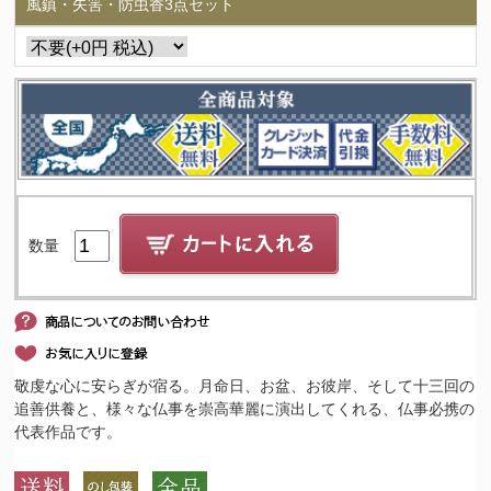
風鎮・矢筈・防虫香3点セット
数量
敬虔な心に安らぎが宿る。月命日、お盆、お彼岸、そして十三回の
追善供養と、様々な仏事を崇高華麗に演出してくれる、仏事必携の
代表作品です。