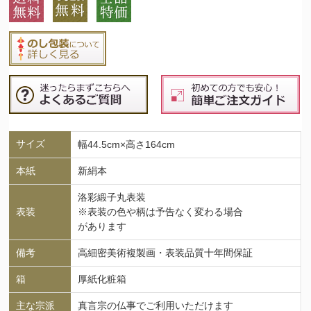
サイズ
幅44.5cm×高さ164cm
本紙
新絹本
洛彩緞子丸表装
表装
※表装の色や柄は予告なく変わる場合
があります
備考
高細密美術複製画・表装品質十年間保証
箱
厚紙化粧箱
主な宗派
真言宗の仏事でご利用いただけます