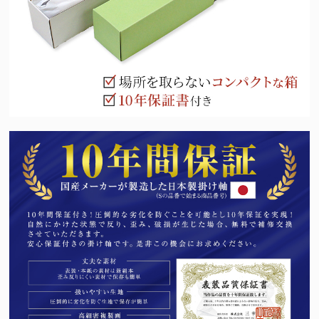
（十二支の守護仏にも起因）法要を期に祖先の供養とご自身やご家
族の守護を目的として心安らかな日々を過ごせるようこの掛け軸を
お掛けくださいませ。