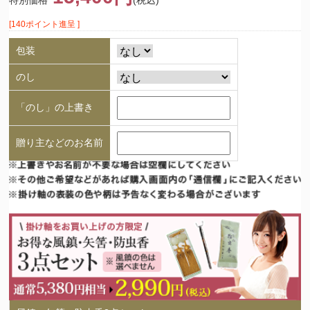
特別価格
(税込)
[140ポイント進呈 ]
包装
のし
「のし」の上書き
贈り主などのお名前