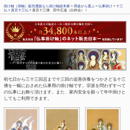
掛け軸（掛軸）販売通販なら掛け軸総本家
>
用途から選ぶ
>
仏事掛け
>
十三
仏
>
真言十三仏
> 真言十三佛 田中広遠（白粋会）！
初七日から三十三回忌まで十三回の追善供養をつかさどる十三
佛を一幅におさめた仏事用の掛け軸です。宗派を問わずすべて
の仏事にお飾り頂けます。また、家内安全を願って年中掛けと
してもご利用できます。