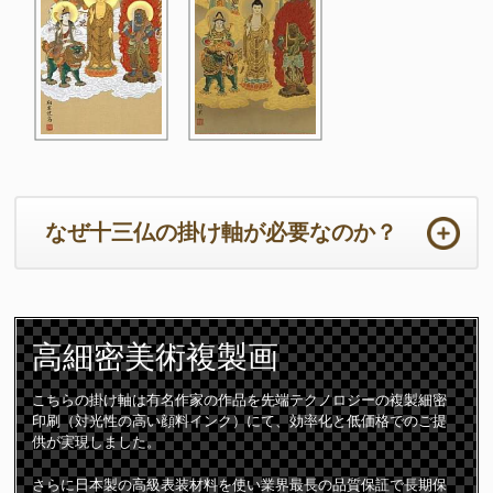
なぜ十三仏の掛け軸が必要なのか？
ご法事は初めての事ばかりで準備から当日までの心労は如何ばかり
かと存じます。法要の本来の目的において重要なのは供養するため
高細密
美術複製画
のご住職の読経や仏壇です。仏壇周りは一番大切な所となります。
ご住職はじめ参列者が注目される場所となりますので仏壇仏具や床
の間の掛け軸は特に配慮が必要となります。
こちらの掛け軸は有名作家の作品を先端テクノロジーの複製細密
印刷（対光性の高い顔料インク）にて、効率化と低価格でのご提
十三仏の掛け軸は初七日から三十三回忌までの合計「十三回の追善
供が実現しました。
供養」をつかさどる守護仏です。故人は十三の仏様に見守られなが
ら極楽浄土に導かれて成仏すると言われています。
さらに日本製の高級表装材料を使い業界最長の品質保証で長期保