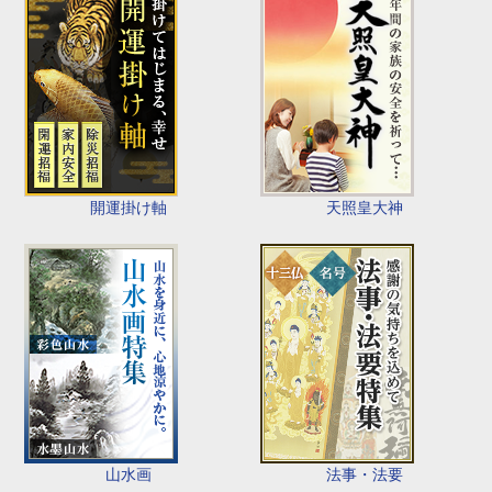
開運掛け軸
天照皇大神
山水画
法事・法要