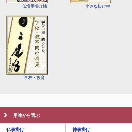
仏壇用掛け軸
小さな掛け軸
学校・教育
用途から選ぶ
仏事掛け
神事掛け