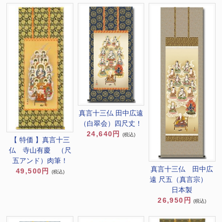
真言十三仏 田中広遠
（白翠会）四尺丈！
24,640円
(税込)
【 特価 】真言十三
仏 寺山有慶 （尺
五アンド）肉筆！
真言十三仏 田中広
49,500円
(税込)
遠 尺五（真言宗）
日本製
26,950円
(税込)