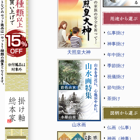
仏事掛け
神事掛け
天照皇大神
年中掛け
季節掛け
祝儀掛け
節句掛け
茶掛け
山水画
仏画（仏事）
神画（神事）