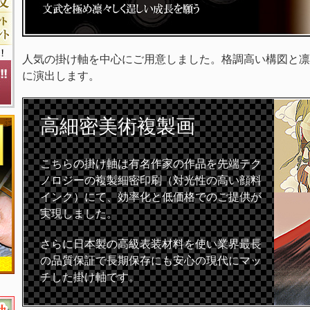
人気の掛け軸を中心にご用意しました。格調高い構図と凛
に演出します。
高細密
美術複製画
こちらの掛け軸は有名作家の作品を先端テク
ノロジーの複製細密印刷（対光性の高い顔料
インク）にて、効率化と低価格でのご提供が
実現しました。
さらに日本製の高級表装材料を使い業界最長
の品質保証で長期保存にも安心の現代にマッ
チした掛け軸です。