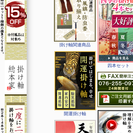
掛け軸関連商品
四本セット
開運掛け軸