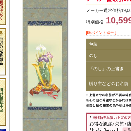
メーカー通常価格19,0
10,5
特別価格
[96ポイント進呈 ]
包装
のし
「のし」の上書き
贈り主などのお名前