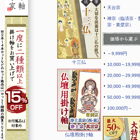
天台宗
禅宗（臨済宗・
宗・黄檗宗）
～9,999円
十三仏
10,000～19,99
20,000～29,99
30,000～49,99
50,000～99,99
100,000円～
仏壇用掛け軸