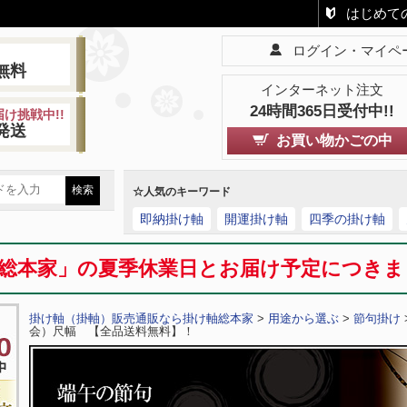
はじめて
ログイン・マイペ
!
無料
インターネット注文
24時間365日受付中!!
け挑戦中!!
発送
お買い物かごの中
☆人気のキーワード
即納掛け軸
開運掛け軸
四季の掛け軸
総本家」の夏季休業日とお届け予定につき
掛け軸（掛軸）販売通販なら掛け軸総本家
>
用途から選ぶ
>
節句掛け
会）尺幅 【全品送料無料】！