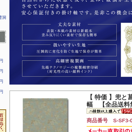
曹洞
9円
9円
9円
9円
【 特価 】
兜と菖
幅 【全品送料
商品番号 S-SF3-0