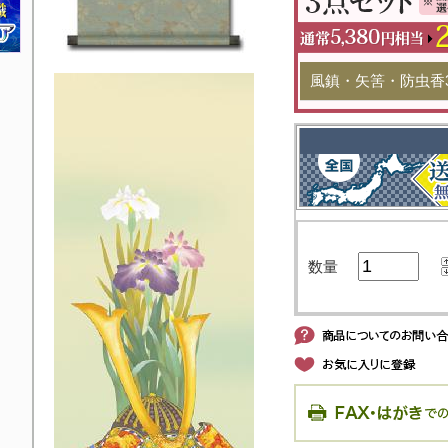
風鎮・矢筈・防虫香
数量