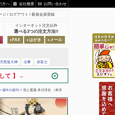
の方へ
会社概要
お問い合わせ
ージ
ログアウト
新規会員登録
インターネット注文以外
選べる3つの注文方法!!
FAX
はがき
メール
天照皇大神
法事
赤富士
まして 】→
>
端午の節句
> 兜と菖蒲 井川洋光 （幸洋