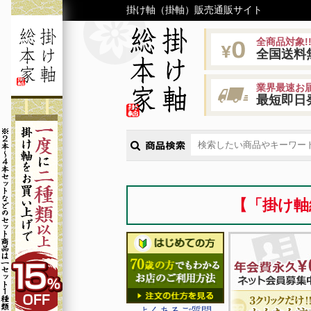
掛け軸（掛軸）販売通販サイト
全商品対象!
全国送料
業界最速お届
最短即日
【「掛け軸
よくあるご質問