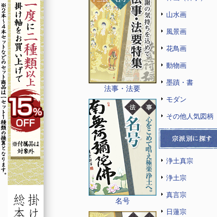
山水画
風景画
花鳥画
動物画
墨蹟・書
法事・法要
モダン
その他人気図柄
浄土真宗
浄土宗
真言宗
名号
日蓮宗