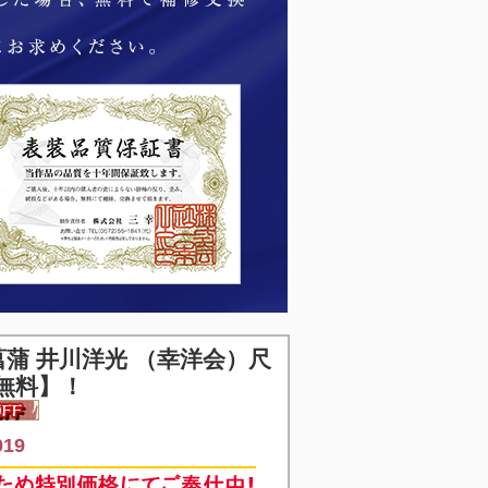
蒲 井川洋光 （幸洋会）尺
無料】！
19