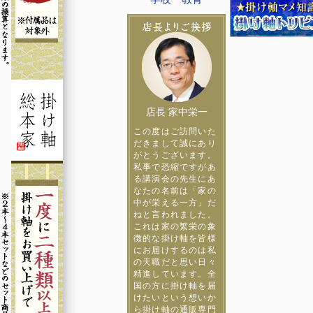
店長 家中栄一
この度はご訪問いた
だきまして誠にあり
がとうございます。
私事で恐縮ですがあ
る講演会の先生にあ
なたの名前は「家の
中が栄える一方」だ
ねと言われました。
これは家の繁栄の象
徴的な掛け軸を皆様
にお届けするのは私
の天職だと思い日々
精進しています。全
国の方に掛け軸を届
けたいという想いか
ら掛け軸の通販専門