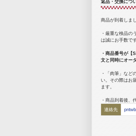
返品・交換につ
商品が到着しま
・厳重な検品の
は誠にお手数で
・商品番号が【S
文と同時にオー
・「肉筆」など
い。その際はお
ます。
・商品到着後、
連絡先
pntwb