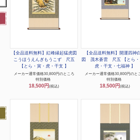
【全品送料無料】
紅峰縁起猛虎図
【全品送料無料】
開運四神
こうほうえんぎもうこず 尺五
図 茂木蒼雲 尺五 【とら・
【とら・寅・虎・干支 】
虎・干支・七福神 】
メーカー通常価格30,800円のところ
メーカー通常価格30,800円のと
特別価格
特別価格
18,500円
18,500円
(税込)
(税込)