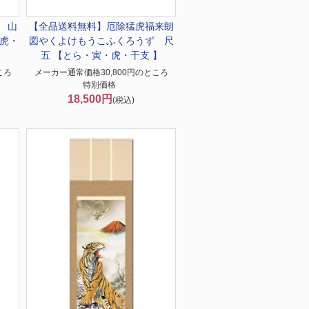
 山
【全品送料無料】
厄除猛虎福来朗
虎・
図やくよけもうこふくろうず 尺
五 【とら・寅・虎・干支 】
ころ
メーカー通常価格30,800円のところ
特別価格
18,500円
(税込)