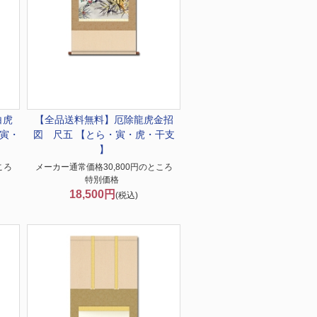
白虎
【全品送料無料】
厄除龍虎金招
寅・
図 尺五 【とら・寅・虎・干支
】
ころ
メーカー通常価格30,800円のところ
特別価格
18,500円
(税込)