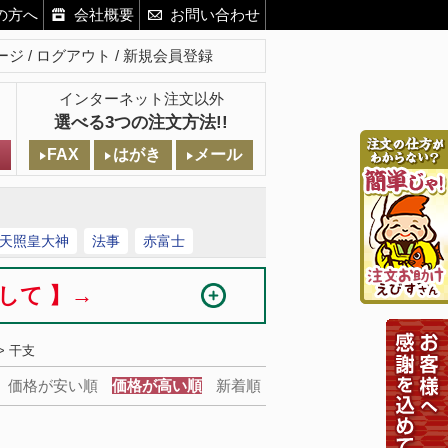
の方へ
会社概要
お問い合わせ
ージ
ログアウト
新規会員登録
インターネット注文以外
選べる3つの注文方法!!
FAX
はがき
メール
天照皇大神
法事
赤富士
まして 】→
> 干支
価格が安い順
価格が高い順
新着順