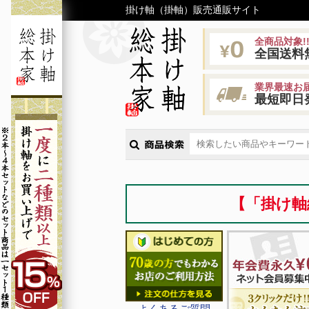
掛け軸（掛軸）販売通販サイト
全商品対象!
全国送料
業界最速お届
最短即日
【「掛け軸
よくあるご質問