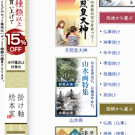
仏事掛け
神事掛け
天照皇大神
年中掛け
季節掛け
祝儀掛け
節句掛け
茶掛け
山水画
仏画（仏事）
神画（神事）