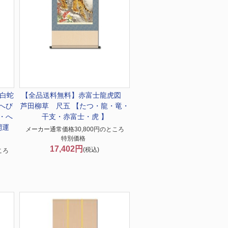
白蛇
【全品送料無料】
赤富士龍虎図
へび
芦田柳草 尺五 【たつ・龍・竜・
・へ
干支・赤富士・虎 】
開運
メーカー通常価格30,800円のところ
特別価格
17,402円
(税込)
ころ