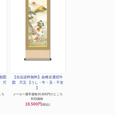
願図
【全品送料無料】
金峰吉運招牛
 尺
図 尺五 【うし・牛・丑・干支
】
】
ころ
メーカー通常価格30,800円のところ
特別価格
18,500円
(税込)