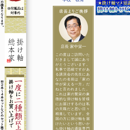
店長 家中栄一
この度はご訪問いた
だきまして誠にあり
がとうございます。
私事で恐縮ですがあ
る講演会の先生にあ
なたの名前は「家の
中が栄える一方」だ
ねと言われました。
これは家の繁栄の象
徴的な掛け軸を皆様
にお届けするのは私
の天職だと思い日々
精進しています。全
国の方に掛け軸を届
けたいという想いか
ら掛け軸の通販専門