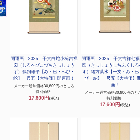
開運画 2025 干支
白蛇小槌吉祥
開運画 2025 干支
吉祥七福
図（しろへびこづちきっしょう
図（きっしょうしちふくしろ
ず）鵜飼雄平【み・巳・へび・
ず）緒方葉水【干支・み・巳
蛇】 尺五【大特価】開運画！
び・蛇】 尺五【大特価】
画！
メーカー通常価格30,800円のところ
特別価格
メーカー通常価格30,800円のと
17,600円
特別価格
(税込)
17,600円
(税込)