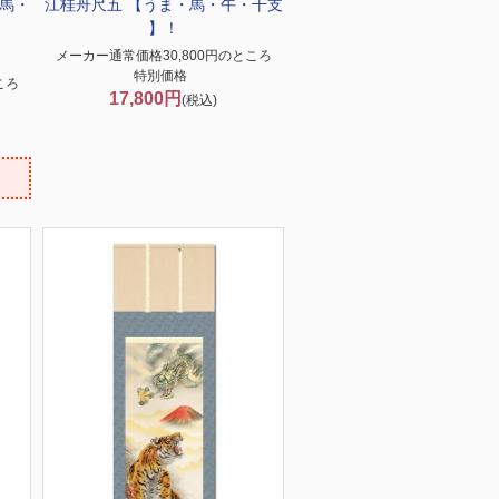
馬・
江桂舟尺五 【うま・馬・午・干支
】！
メーカー通常価格30,800円のところ
特別価格
ころ
17,800円
(税込)