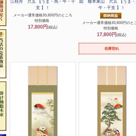
江桂舟 尺五 【うま・馬・午・干
図 榎本東山 尺五 【うま・
支 】！
午・干支 】！
メーカー通常価格30,800円のところ
特別価格
メーカー通常価格30,800円のと
17,800円
(税込)
特別価格
17,800円
(税込)
在庫切れ