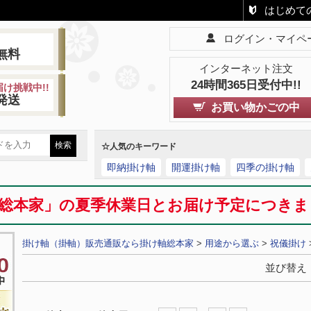
はじめて
ログイン・マイペ
!
無料
インターネット注文
24時間365日受付中!!
け挑戦中!!
発送
お買い物かごの中
☆人気のキーワード
即納掛け軸
開運掛け軸
四季の掛け軸
総本家」の夏季休業日とお届け予定につき
掛け軸（掛軸）販売通販なら掛け軸総本家
>
用途から選ぶ
>
祝儀掛け
並び替え