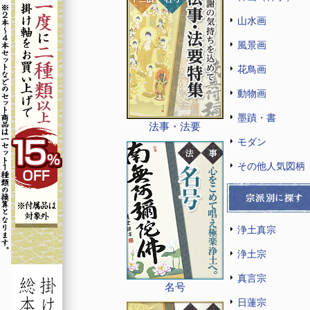
山水画
風景画
花鳥画
動物画
墨蹟・書
法事・法要
モダン
その他人気図柄
浄土真宗
浄土宗
真言宗
名号
日蓮宗