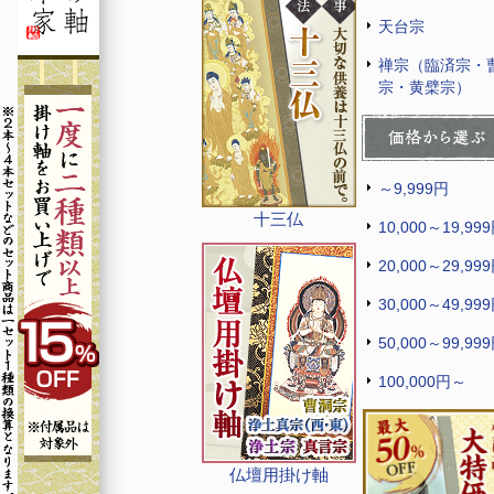
天台宗
禅宗（臨済宗・
宗・黄檗宗）
～9,999円
十三仏
10,000～19,99
20,000～29,99
30,000～49,99
50,000～99,99
100,000円～
仏壇用掛け軸