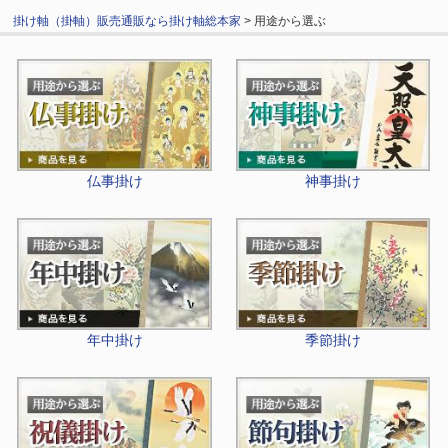
掛け軸（掛軸）販売通販なら掛け軸総本家
> 用途から選ぶ
仏事掛け
神事掛け
年中掛け
季節掛け