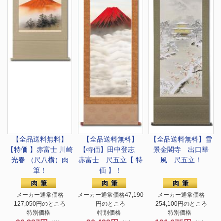
【全品送料無料】
【全品送料無料】
【全品送料無料】
雪
【特価 】
赤富士 川崎
【特価】
田中登志
景金閣寺 出口華
光春 （尺八横）肉
赤富士 尺五立【 特
風 尺五立！
筆！
価 】！
メーカー通常価格
メーカー通常価格47,190
メーカー通常価格
127,050円のところ
円のところ
254,100円のところ
特別価格
特別価格
特別価格