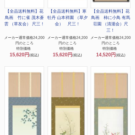
【全品送料無料】
花
【全品送料無料】
寒
【全品送料無料】
花
鳥画 竹に雀 茂木蒼
牡丹 山本祥園 （草夕
鳥画 柿に小鳥 有馬
雲 （草友会） 尺三！
会） 尺三！
荘園 （清瀧会）尺
三！
メーカー通常価格24,200
メーカー通常価格24,200
メーカー通常価格24,200
円のところ
円のところ
円のところ
特別価格
特別価格
特別価格
15,620円
15,620円
14,520円
(税込)
(税込)
(税込)