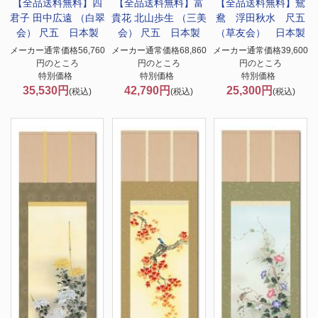
【全品送料無料】
四
【全品送料無料】
富
【全品送料無料】
鴛
君子 田中広遠 （白翠
貴花 北山歩生 （三美
鴦 浮田秋水 尺五
会） 尺五 日本製
会） 尺五 日本製
（草友会） 日本製
メーカー通常価格56,760
メーカー通常価格68,860
メーカー通常価格39,600
円のところ
円のところ
円のところ
特別価格
特別価格
特別価格
35,530円
42,790円
25,300円
(税込)
(税込)
(税込)