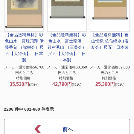
【全品送料無料】
彩
【全品送料無料】
彩
【全品送料無料】
蒼
色山水 霊峰飛翔 伊
色山水 富士龍瀑
山憧憬 佐伯峰水 (洛
藤香旬 （弥栄会）尺
鈴村秀山 （三美会）
友会）尺五 日本製
五【大特価】 日本
尺五【大特価】 日
製
本製
メーカー通常価格56,760
メーカー通常価格68,860
メーカー通常価格39,600
円のところ
円のところ
円のところ
特別価格
特別価格
特別価格
35,530円
42,790円
25,300円
(税込)
(税込)
(税込)
2296 件中 601-660 件表示