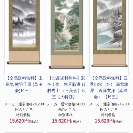
【全品送料無料】
上
【全品送料無料】
彩
【全品送料無料】
四
高地 熊谷千風 (草夕
色山水 悠景彩遷 鈴
季山水（冬） 深雪悠
会)尺三！
村秀山 （三美会）尺
景 近藤玄洋（幸洋
三【大特価】！
会） 【尺三】！
メーカー通常価格24,200
メーカー通常価格24,200
メーカー通常価格24,200
円のところ
円のところ
円のところ
特別価格
特別価格
特別価格
15,620円
15,620円
15,620円
(税込)
(税込)
(税込)