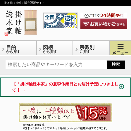
掛け軸（掛軸）販売通販サイト
目的
図柄
宗派別
から探す
から探す
に探す
【「掛け軸総本家」の夏季休業日とお届け予定につきまし
て 】→