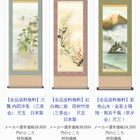
【全品送料無料】
六
【全品送料無料】
紅
【全品送料無料】
彩
瓢 内田洋美 （三美
白梅に鴬 田村竹世
色山水・金富士飛
会） 尺五 日本製
（三美会） 尺五
翔・熊谷千風（草夕
日本製
会）尺三！
メーカー通常価格39,600
メーカー通常価格39,600
メーカー通常価格24,200
円のところ
円のところ
円のところ
特別価格
特別価格
特別価格