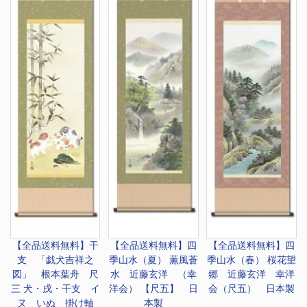
【全品送料無料】
干
【全品送料無料】
四
【全品送料無料】
四
支 「戯犬吉祥之
季山水（夏） 薫風蒼
季山水（春） 桜花望
図」 根本葉舟 尺
水 近藤玄洋 （幸
郷 近藤玄洋 幸洋
三 犬・戌・干支 イ
洋会） 【尺五】 日
会（尺五） 日本製
ヌ いぬ 掛け軸
本製