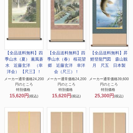
【全品送料無料】
四
【全品送料無料】
四
【全品送料無料】
昇
季山水（夏） 薫風蒼
季山水（春） 桜花望
鯉登龍門図 森山観
水 近藤玄洋 （幸
郷 近藤玄洋 幸洋
月 尺五 日本製
洋会） 【尺三】！
会（尺三）！
メーカー通常価格24,200
メーカー通常価格24,200
メーカー通常価格39,600
円のところ
円のところ
円のところ
特別価格
特別価格
特別価格
15,620円
15,620円
25,300円
(税込)
(税込)
(税込)