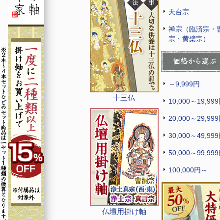
天台宗
禅宗（臨済宗・
宗・黄檗宗）
～9,999円
十三仏
10,000～19,99
20,000～29,99
30,000～49,99
50,000～99,99
100,000円～
仏壇用掛け軸