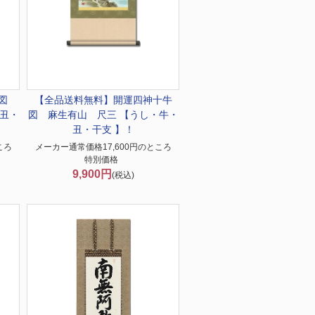
牛図
【全品送料無料】
開運四神十牛
丑・
図 麻生有山 尺三 【うし・牛・
丑・干支 】！
ころ
メーカー通常価格17,600円のところ
特別価格
9,900円
(税込)