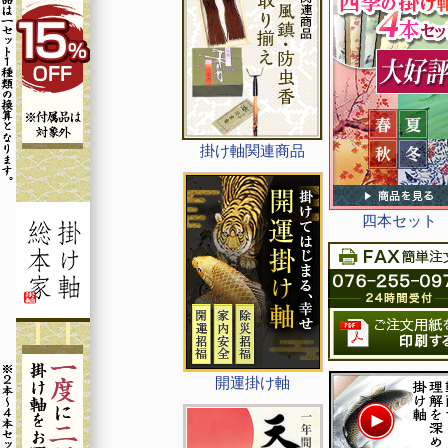
掛け軸関連商品
四本セット
開運掛け軸