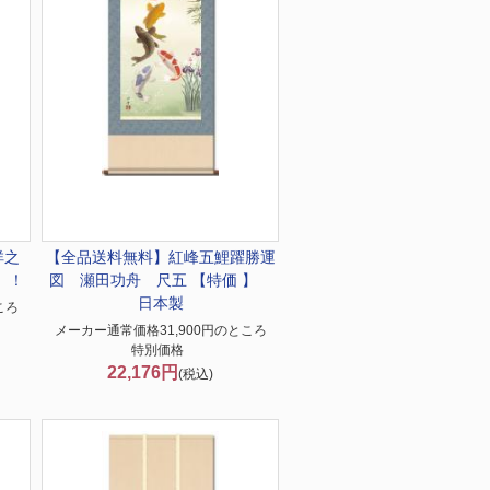
祥之
【全品送料無料】
紅峰五鯉躍勝運
】！
図 瀬田功舟 尺五 【特価 】
日本製
ころ
メーカー通常価格31,900円のところ
特別価格
22,176円
(税込)