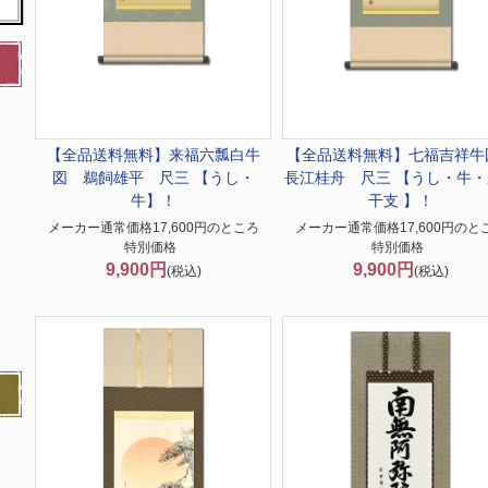
【全品送料無料】
来福六瓢白牛
【全品送料無料】
七福吉祥
図 鵜飼雄平 尺三 【うし・
長江桂舟 尺三 【うし・牛・
牛】！
干支 】！
メーカー通常価格17,600円のところ
メーカー通常価格17,600円のと
特別価格
特別価格
9,900円
9,900円
(税込)
(税込)