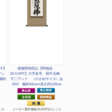
FF】
南無阿弥陀仏
【即納品
アン
25％OFF】六字名号 田中玉峰
幅約
尺二アンド （小さめサイズ）あ
202! 幅約43cm×高さ約120cm
ころ
メーカー通常価格34,650円のところ