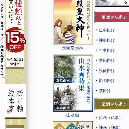
仏事掛け
神事掛け
天照皇大神
年中掛け
季節掛け
祝儀掛け
節句掛け
茶掛け
山水画
仏画（仏事）
神画（神事）