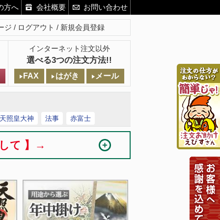
の方へ
会社概要
お問い合わせ
ージ
ログアウト
新規会員登録
インターネット注文以外
選べる3つの注文方法!!
FAX
はがき
メール
天照皇大神
法事
赤富士
まして 】→