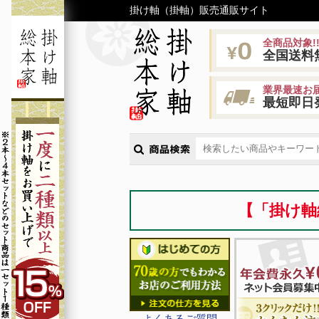
掛け軸（掛軸）販売通販サイト
全商品対象!
全国送料
業界最速お届
最短即日
【「掛け軸
よくあるご質問