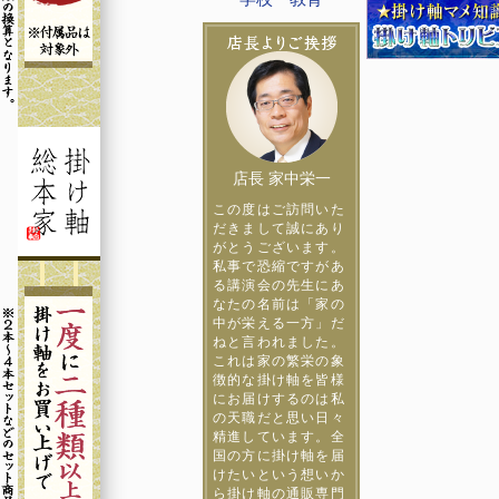
店長 家中栄一
この度はご訪問いた
だきまして誠にあり
がとうございます。
私事で恐縮ですがあ
る講演会の先生にあ
なたの名前は「家の
中が栄える一方」だ
ねと言われました。
これは家の繁栄の象
徴的な掛け軸を皆様
にお届けするのは私
の天職だと思い日々
精進しています。全
国の方に掛け軸を届
けたいという想いか
ら掛け軸の通販専門