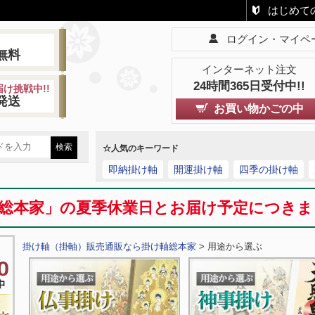
はじめて
ログイン・マイペ
!
無料
インターネット注文
24時間365日受付中!!
け挑戦中!!
発送
お買い物かごの中
☆人気のキーワード
即納掛け軸
開運掛け軸
四季の掛け軸
総本家」の夏季休業日とお届け予定につき
掛け軸（掛軸）販売通販なら掛け軸総本家
> 用途から選ぶ