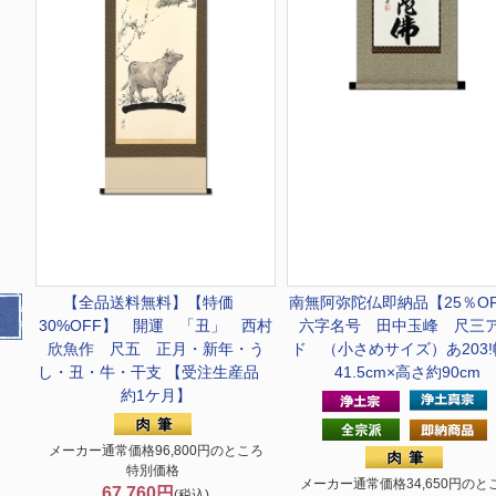
【全品送料無料】
【特価
南無阿弥陀仏
即納品【25％O
30%OFF】 開運 「丑」 西村
六字名号 田中玉峰 尺三
欣魚作 尺五 正月・新年・う
ド （小さめサイズ）あ203!
し・丑・牛・干支 【受注生産品
41.5cm×高さ約90cm
約1ケ月】
メーカー通常価格96,800円のところ
特別価格
メーカー通常価格34,650円のと
67,760円
(税込)