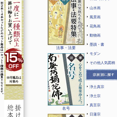
山水画
風景画
花鳥画
動物画
墨蹟・書
法事・法要
モダン
その他人気図柄
浄土真宗
浄土宗
真言宗
名号
日蓮宗