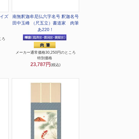
イズ
南無釈迦牟尼仏
六字名号 釈迦名号
田中玉峰 （尺五立）書道家 肉筆
あ220！
ころ
メーカー通常価格30,250円のところ
特別価格
23,787円
(税込)