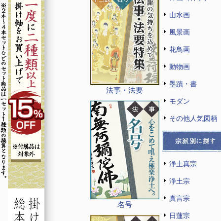
山水画
風景画
花鳥画
動物画
墨蹟・書
法事・法要
モダン
その他人気図柄
浄土真宗
浄土宗
真言宗
名号
日蓮宗