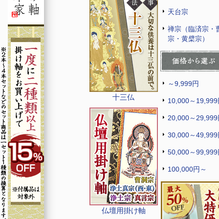
天台宗
禅宗（臨済宗・
宗・黄檗宗）
～9,999円
十三仏
10,000～19,99
20,000～29,99
30,000～49,99
50,000～99,99
100,000円～
仏壇用掛け軸