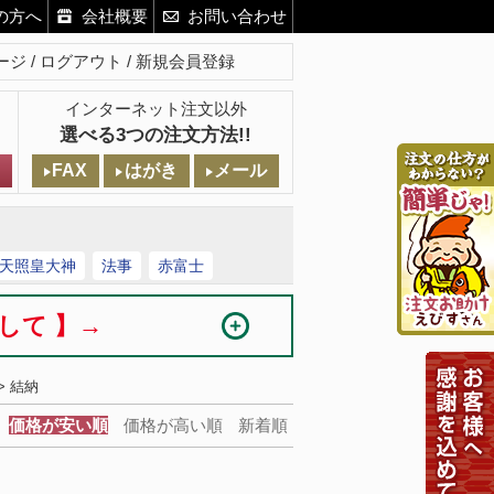
の方へ
会社概要
お問い合わせ
ージ
ログアウト
新規会員登録
インターネット注文以外
選べる3つの注文方法!!
FAX
はがき
メール
天照皇大神
法事
赤富士
まして 】→
> 結納
価格が安い順
価格が高い順
新着順