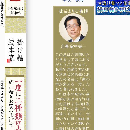
店長 家中栄一
この度はご訪問いた
だきまして誠にあり
がとうございます。
私事で恐縮ですがあ
る講演会の先生にあ
なたの名前は「家の
中が栄える一方」だ
ねと言われました。
これは家の繁栄の象
徴的な掛け軸を皆様
にお届けするのは私
の天職だと思い日々
精進しています。全
国の方に掛け軸を届
けたいという想いか
ら掛け軸の通販専門