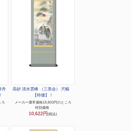
洋舟
高砂 清水雲峰 （三美会） 尺幅
！
【特価】！
ころ
メーカー通常価格16,803円のところ
特別価格
10,622円
(税込)