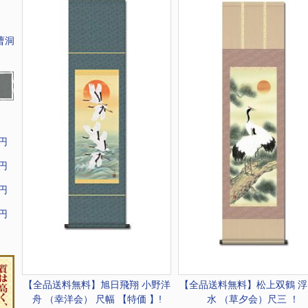
曹洞
9円
9円
9円
9円
【全品送料無料】
旭日飛翔 小野洋
【全品送料無料】
松上双鶴 
舟 （幸洋会） 尺幅 【特価 】!
水 （草夕会）尺三 ！