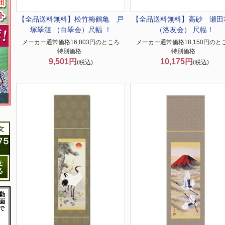
【全品送料無料】
松竹梅鶴亀 戸
【全品送料無料】
高砂 瀬田
塚翠漣 （白翠会）尺幅 ！
（洛友会） 尺幅！
メーカー通常価格16,803円のところ
メーカー通常価格18,150円のと
特別価格
特別価格
9,501円
10,175円
(税込)
(税込)