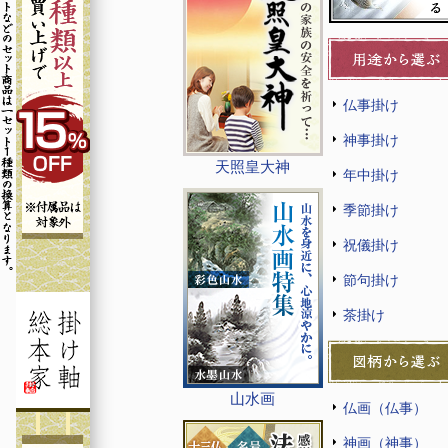
仏事掛け
神事掛け
天照皇大神
年中掛け
季節掛け
祝儀掛け
節句掛け
茶掛け
山水画
仏画（仏事）
神画（神事）