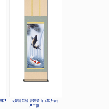
浮田秋
夫婦滝昇鯉 唐沢碧山（草夕会）
尺三幅！