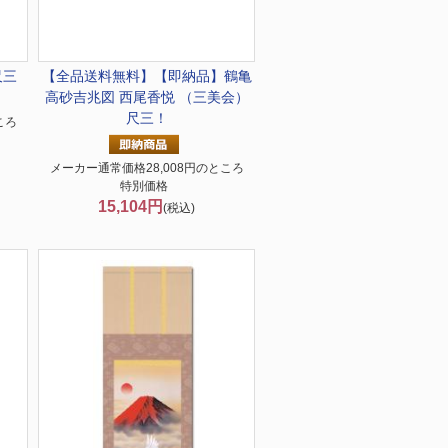
尺三
【全品送料無料】
【即納品】鶴亀
高砂吉兆図 西尾香悦 （三美会）
尺三！
ころ
メーカー通常価格28,008円のところ
特別価格
15,104円
(税込)