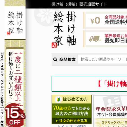
掛け軸（掛軸）販売通販サイト
全商品対象!
全国送料
業界最速お届
最短即日
【「掛け軸
よくあるご質問