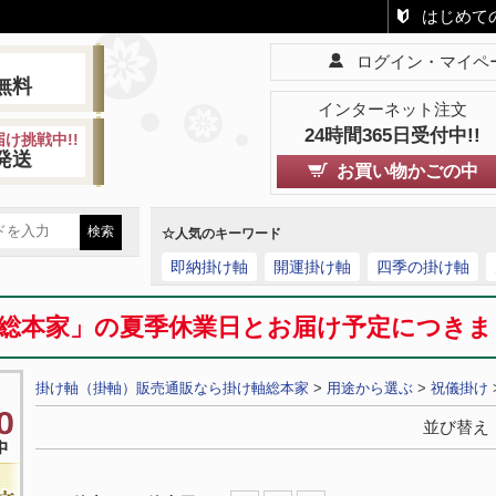
はじめて
ログイン・マイペ
!
無料
インターネット注文
24時間365日受付中!!
け挑戦中!!
発送
お買い物かごの中
☆人気のキーワード
即納掛け軸
開運掛け軸
四季の掛け軸
総本家」の夏季休業日とお届け予定につき
掛け軸（掛軸）販売通販なら掛け軸総本家
>
用途から選ぶ
>
祝儀掛け
並び替え