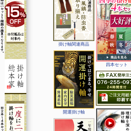
掛け軸関連商品
四本セット
開運掛け軸