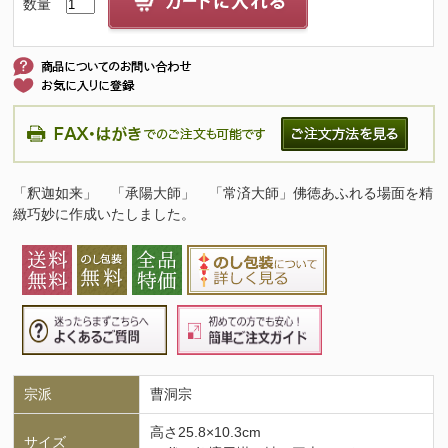
数量
「釈迦如来」 「承陽大師」 「常済大師」佛徳あふれる場面を精
緻巧妙に作成いたしました。
宗派
曹洞宗
高さ25.8×10.3cm
サイズ