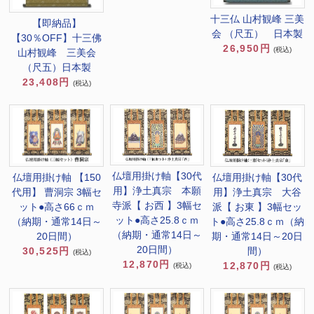
十三仏 山村観峰 三美
【即納品】
会 （尺五） 日本製
【30％OFF】十三佛
26,950円
(税込)
山村観峰 三美会
（尺五）日本製
23,408円
(税込)
仏壇用掛け軸【30代
仏壇用掛け軸 【150
仏壇用掛け軸【30代
用】浄土真宗 本願
代用】 曹洞宗 3幅セ
用】浄土真宗 大谷
寺派【 お西 】3幅セ
ット●高さ66ｃｍ
派【 お東 】3幅セッ
ット●高さ25.8ｃｍ
（納期・通常14日～
ト●高さ25.8ｃｍ（納
（納期・通常14日～
20日間）
期・通常14日～20日
20日間）
30,525円
間）
(税込)
12,870円
12,870円
(税込)
(税込)