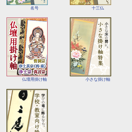
名号
十三仏
仏壇用掛け軸
小さな掛け軸