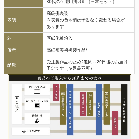
30代の仏壇用掛け軸（三本セット）
高級佛表装
表装
※表装の色や柄は予告なく変わる場合が
あります
箱
厚紙化粧箱入
備考
高細密美術複製作品/
受注製作品のため2週間～20日後のお届け
納期
予定です（※返品不可）