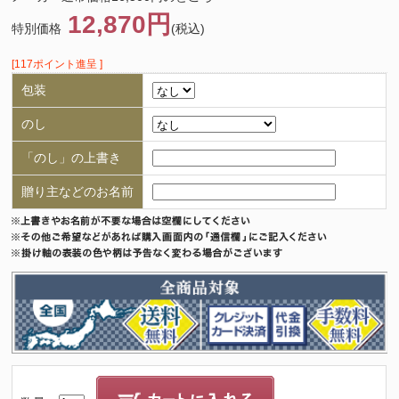
12,870円
特別価格
(税込)
[117ポイント進呈 ]
包装
のし
「のし」の上書き
贈り主などのお名前