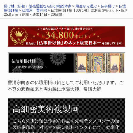
掛け軸（掛軸）販売通販なら掛け軸総本家
>
用途から選ぶ
>
仏事掛け
>
仏壇
用掛け軸
>
仏壇用 曹洞宗
> 仏壇用掛け軸【30代用】曹洞宗 3幅セット●高さ
25.8ｃｍ（納期・通常14日～20日間）
曹洞宗向きの仏壇用掛け軸としてご利用いただけます。ご
本尊の釈迦如来と両お脇に承陽大師、常済大師
高細密
美術複製画
こちらの掛け軸は作家の作品を先端テクノロジーの複
製細密印刷（対光性の高い顔料インク）にて、効率化