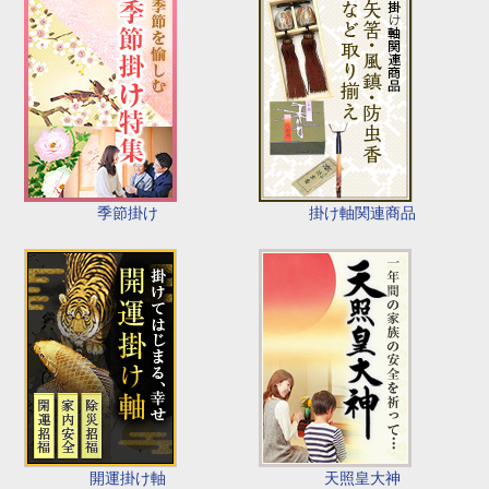
季節掛け
掛け軸関連商品
開運掛け軸
天照皇大神