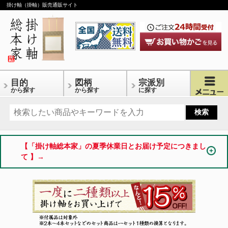
掛け軸（掛軸）販売通販サイト
目的
図柄
宗派別
から探す
から探す
に探す
【「掛け軸総本家」の夏季休業日とお届け予定につきまし
て 】→