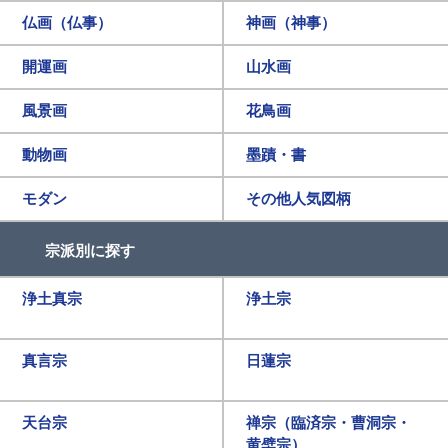
仏画（仏事）
神画（神事）
開運画
山水画
風景画
花鳥画
動物画
墨蹟・書
モダン
その他人気図柄
宗派別に探す
浄土真宗
浄土宗
真言宗
日蓮宗
天台宗
禅宗（臨済宗・曹洞宗・
黄檗宗）