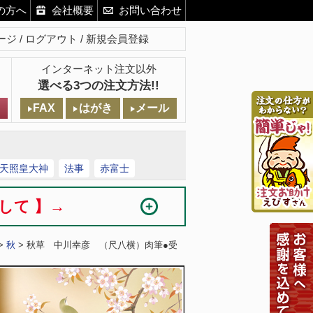
の方へ
会社概要
お問い合わせ
ージ
ログアウト
新規会員登録
インターネット注文以外
選べる3つの注文方法!!
FAX
はがき
メール
天照皇大神
法事
赤富士
まして 】→
>
秋
> 秋草 中川幸彦 （尺八横）肉筆●受