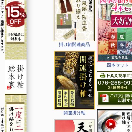
掛け軸関連商品
四本セット
開運掛け軸