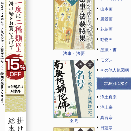
山水画
風景画
花鳥画
動物画
墨蹟・書
法事・法要
モダン
その他人気図柄
浄土真宗
浄土宗
真言宗
名号
日蓮宗