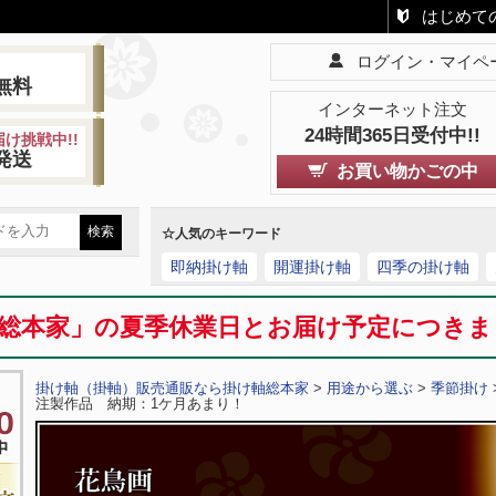
はじめて
ログイン・マイペ
!
無料
インターネット注文
24時間365日受付中!!
け挑戦中!!
発送
お買い物かごの中
☆人気のキーワード
即納掛け軸
開運掛け軸
四季の掛け軸
総本家」の夏季休業日とお届け予定につき
掛け軸（掛軸）販売通販なら掛け軸総本家
>
用途から選ぶ
>
季節掛け
注製作品 納期：1ケ月あまり！