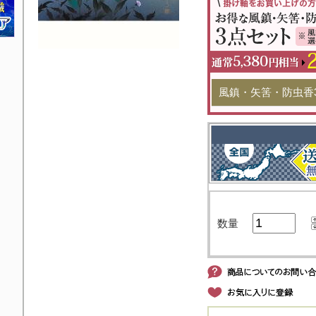
風鎮・矢筈・防虫香
数量