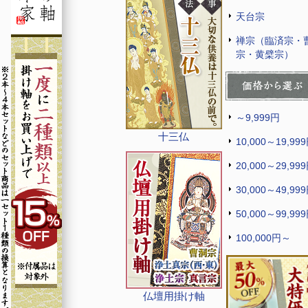
天台宗
禅宗（臨済宗・
宗・黄檗宗）
～9,999円
十三仏
10,000～19,99
20,000～29,99
30,000～49,99
50,000～99,99
100,000円～
仏壇用掛け軸