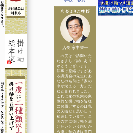
店長 家中栄一
この度はご訪問いた
だきまして誠にあり
がとうございます。
私事で恐縮ですがあ
る講演会の先生にあ
なたの名前は「家の
中が栄える一方」だ
ねと言われました。
これは家の繁栄の象
徴的な掛け軸を皆様
にお届けするのは私
の天職だと思い日々
精進しています。全
国の方に掛け軸を届
けたいという想いか
ら掛け軸の通販専門