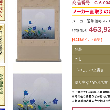
商品番号 G-6-00
メーカー通常価格617,
463,
特別価格
[4,218ポイント進呈 ]
包装
のし
「のし」の上書き
贈り主などのお名前