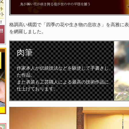
格調高い構図で「四季の花や生き物の息吹き」を高雅に表
を網羅しました。
肉筆
作家本人が伝統技法などを駆使して手書きし
た作品。
また表装も工芸職人による最高の技術作品に
仕上げております。