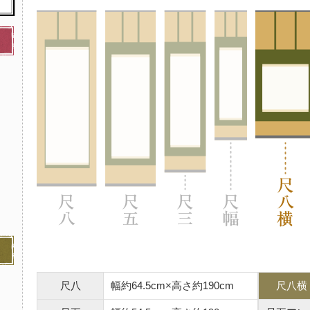
尺八
幅約64.5cm×高さ約190cm
尺八横