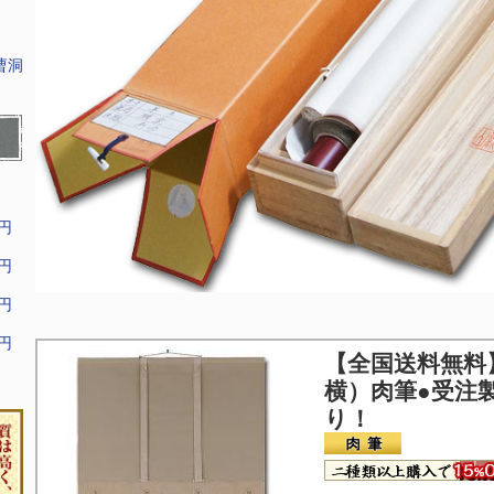
曹洞
9円
9円
9円
9円
【全国送料無料
横）肉筆●受注
り！