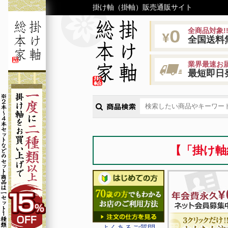
掛け軸（掛軸）販売通販サイト
全商品対象!
全国送料
業界最速お届
最短即日
【「掛け軸
よくあるご質問