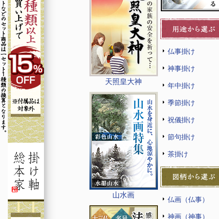
仏事掛け
神事掛け
天照皇大神
年中掛け
季節掛け
祝儀掛け
節句掛け
茶掛け
山水画
仏画（仏事）
神画（神事）