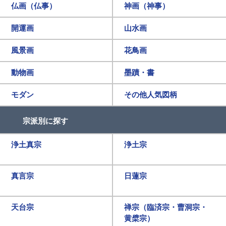
仏画（仏事）
神画（神事）
開運画
山水画
風景画
花鳥画
動物画
墨蹟・書
モダン
その他人気図柄
宗派別に探す
浄土真宗
浄土宗
真言宗
日蓮宗
天台宗
禅宗（臨済宗・曹洞宗・
黄檗宗）