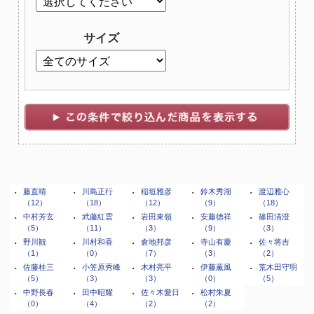
サイズ
・
藤直晴
・
川島正行
・
稲垣雅彦
・
鈴木秀湖
・
渡辺雅心
（12）
（18）
（12）
（9）
（18）
・
中村芳玄
・
武藤紅雲
・
岩田東嶺
・
安藤徳祥
・
篠田清澄
（5）
（11）
（3）
（9）
（3）
・
野川観
・
川村和香
・
倉地邦彦
・
寺山有慶
・
佐々将吉
（1）
（0）
（7）
（3）
（2）
・
佐藤桂三
・
小笠原秀峰
・
木村亮平
・
伊藤薫風
・
荒木田守明
（5）
（3）
（3）
（0）
（5）
・
中野長春
・
田中昭耀
・
佐々木愛日
・
松村朱夏
（0）
（4）
（2）
（2）