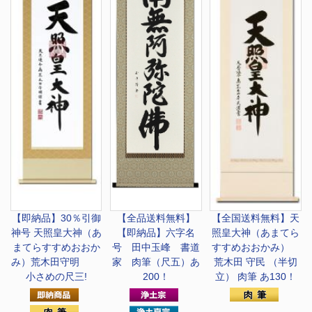
【即納品】30％引御
【全品送料無料】
【全国送料無料】
天
神号 天照皇大神（あ
【即納品】六字名
照皇大神（あまてら
まてらすすめおおか
号 田中玉峰 書道
すすめおおかみ）
み）荒木田守明
家 肉筆（尺五）あ
荒木田 守民 （半切
小さめの尺三!
200！
立） 肉筆 あ130！