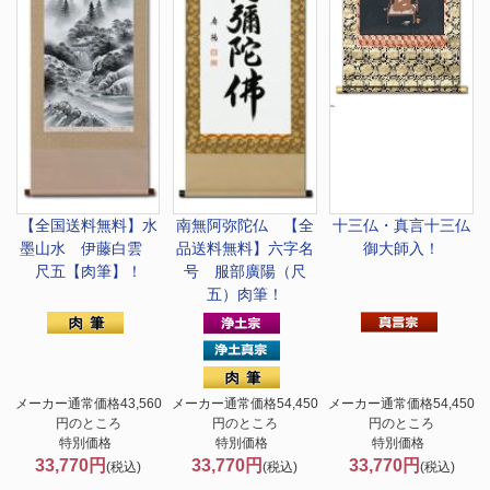
【全国送料無料】
水
南無阿弥陀仏 【全
十三仏・真言十三仏
墨山水 伊藤白雲
品送料無料】
六字名
御大師入！
尺五【肉筆】！
号 服部廣陽（尺
五）肉筆！
メーカー通常価格43,560
メーカー通常価格54,450
メーカー通常価格54,450
円のところ
円のところ
円のところ
特別価格
特別価格
特別価格
33,770円
33,770円
33,770円
(税込)
(税込)
(税込)