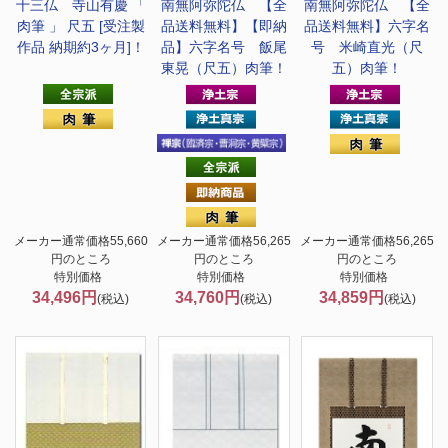
十三仏 寺山有慶 「
南無阿弥陀仏 【全
南無阿弥陀仏 【全
肉筆 」 尺五 [受注製
品送料無料】
【即納
品送料無料】
六字名
作品 納期約3ヶ月]！
品】六字名号 飯尾
号 米崎直光（尺
東晃（尺五）肉筆！
五）肉筆！
メーカー通常価格55,660
メーカー通常価格56,265
メーカー通常価格56,265
円のところ
円のところ
円のところ
特別価格
特別価格
特別価格
34,496円
34,760円
34,859円
(税込)
(税込)
(税込)