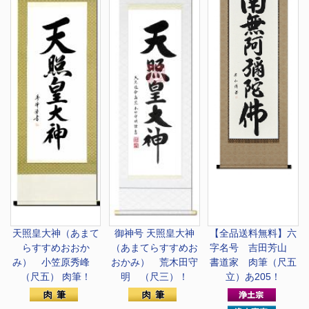
天照皇大神（あまて
御神号 天照皇大神
【全品送料無料】
六
らすすめおおか
（あまてらすすめお
字名号 吉田芳山
み） 小笠原秀峰
おかみ） 荒木田守
書道家 肉筆（尺五
（尺五） 肉筆！
明 （尺三）！
立）あ205！