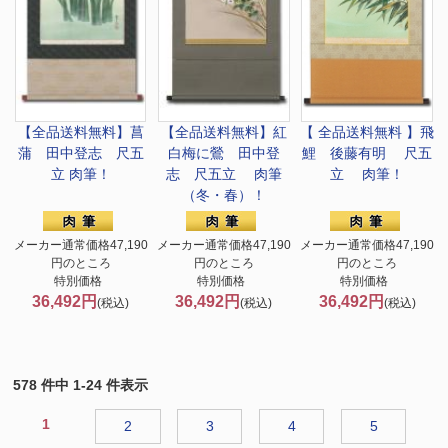
【全品送料無料】
菖
【全品送料無料】
紅
【 全品送料無料 】
飛
蒲 田中登志 尺五
白梅に鶯 田中登
鯉 後藤有明 尺五
立 肉筆！
志 尺五立 肉筆
立 肉筆！
（冬・春）！
メーカー通常価格47,190
メーカー通常価格47,190
メーカー通常価格47,190
円のところ
円のところ
円のところ
特別価格
特別価格
特別価格
36,492円
36,492円
36,492円
(税込)
(税込)
(税込)
578 件中 1-24 件表示
1
2
3
4
5