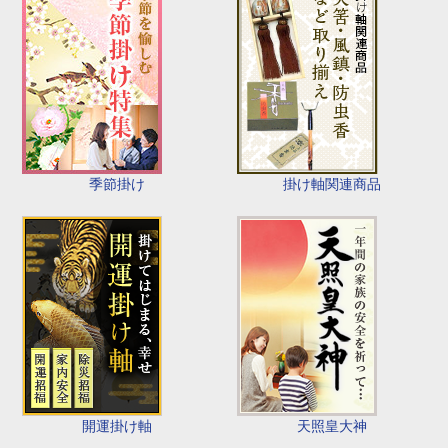
季節掛け
掛け軸関連商品
開運掛け軸
天照皇大神