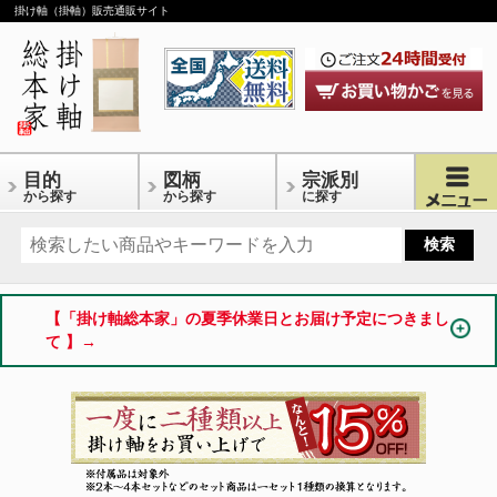
掛け軸（掛軸）販売通販サイト
目的
図柄
宗派別
から探す
から探す
に探す
【「掛け軸総本家」の夏季休業日とお届け予定につきまし
て 】→