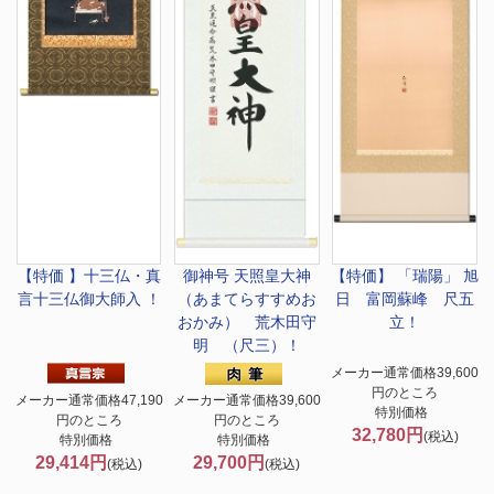
【特価 】十三仏・真
御神号 天照皇大神
【特価】 「瑞陽」 旭
言十三仏御大師入 ！
（あまてらすすめお
日 富岡蘇峰 尺五
おかみ） 荒木田守
立！
明 （尺三）！
メーカー通常価格39,600
円のところ
メーカー通常価格47,190
メーカー通常価格39,600
特別価格
円のところ
円のところ
32,780円
(税込)
特別価格
特別価格
29,414円
29,700円
(税込)
(税込)