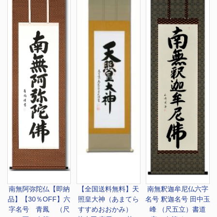
南無阿弥陀仏
【即納
【全国送料無料】
天
南無釈迦牟尼仏
六字
品】【30％OFF】六
照皇大神（あまてら
名号 釈迦名号 田中玉
字名号 青鳳 （尺
すすめおおかみ）
峰 （尺五立）書道