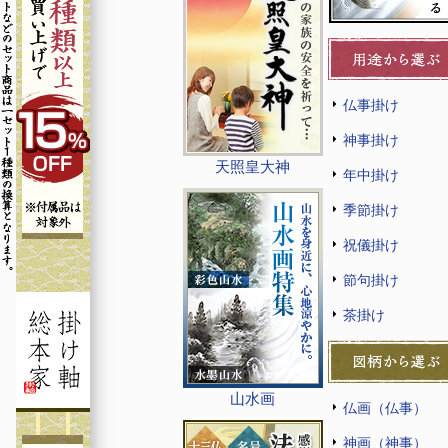
仏事掛け
神事掛け
天照皇大神
年中掛け
季節掛け
祝儀掛け
節句掛け
茶掛け
山水画
仏画（仏事）
神画（神事）