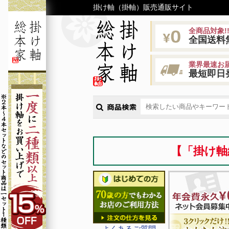
掛け軸（掛軸）販売通販サイト
全商品対象!
全国送料
業界最速お届
最短即日
【「掛け軸
よくあるご質問