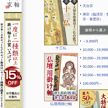
天台宗
禅宗（臨済宗・
宗・黄檗宗）
～9,999円
十三仏
10,000～19,99
20,000～29,99
30,000～49,99
50,000～99,99
100,000円～
仏壇用掛け軸