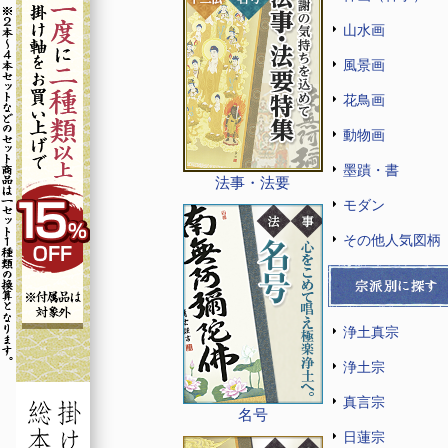
山水画
風景画
花鳥画
動物画
墨蹟・書
法事・法要
モダン
その他人気図柄
浄土真宗
浄土宗
真言宗
名号
日蓮宗