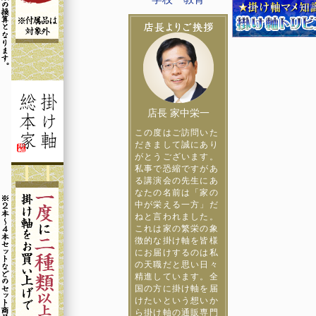
店長 家中栄一
この度はご訪問いた
だきまして誠にあり
がとうございます。
私事で恐縮ですがあ
る講演会の先生にあ
なたの名前は「家の
中が栄える一方」だ
ねと言われました。
これは家の繁栄の象
徴的な掛け軸を皆様
にお届けするのは私
の天職だと思い日々
精進しています。全
国の方に掛け軸を届
けたいという想いか
ら掛け軸の通販専門