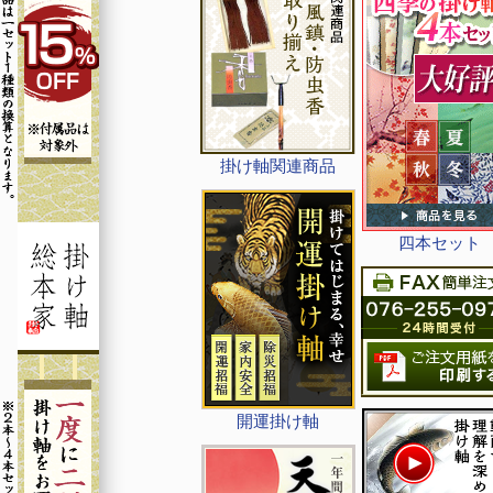
掛け軸関連商品
四本セット
開運掛け軸