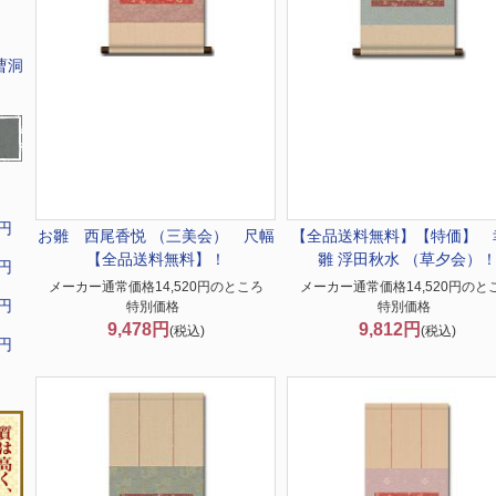
曹洞
9円
お雛 西尾香悦 （三美会） 尺幅
【全品送料無料】
【特価】 
【全品送料無料】！
雛 浮田秋水 （草夕会）
9円
メーカー通常価格14,520円のところ
メーカー通常価格14,520円のと
9円
特別価格
特別価格
9,478円
9,812円
(税込)
(税込)
9円