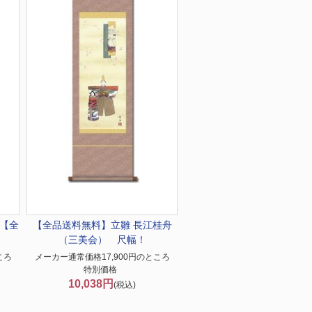
【全
【全品送料無料】
立雛 長江桂舟
（三美会） 尺幅！
ころ
メーカー通常価格17,900円のところ
特別価格
10,038円
(税込)