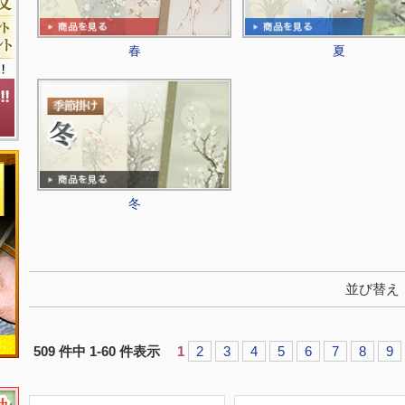
春
夏
冬
並び替え
509 件中 1-60 件表示
1
2
3
4
5
6
7
8
9