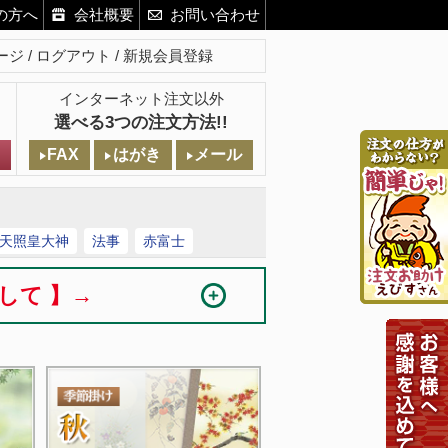
の方へ
会社概要
お問い合わせ
ージ
ログアウト
新規会員登録
インターネット注文以外
選べる3つの注文方法!!
FAX
はがき
メール
天照皇大神
法事
赤富士
まして 】→