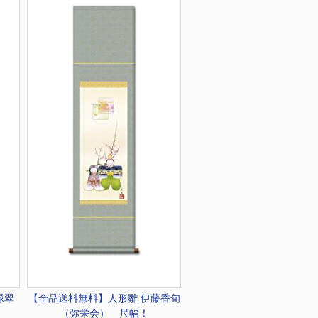
緑翠
【全品送料無料】
人形雛 伊藤香旬
（弥栄会） 尺幅！