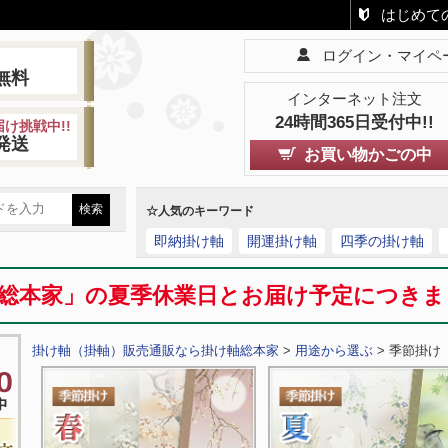
はじめて
ログイン・マイペ
!
無料
インターネット注文
24時間365日受付中!!
け挑戦中!!
発送
お買い物かごの中
☆人気のキーワード
即納掛け軸
開運掛け軸
四季の掛け軸
総本家」の夏季休業日とお届け予定につき
掛け軸（掛軸）販売通販なら掛け軸総本家
>
用途から選ぶ
> 季節掛け