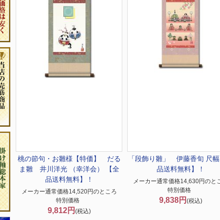
桃の節句・お雛様
【特価】 だる
「段飾り雛」 伊藤香旬 尺幅
ま雛 井川洋光 （幸洋会） 【全
品送料無料】！
品送料無料】！
メーカー通常価格14,630円のと
特別価格
メーカー通常価格14,520円のところ
9,838円
特別価格
(税込)
9,812円
(税込)