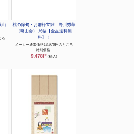
渓山
桃の節句・お雛様
立雛 野川秀華
（暁山会） 尺幅【全品送料無
料】！
ころ
メーカー通常価格13,970円のところ
特別価格
9,478円
(税込)