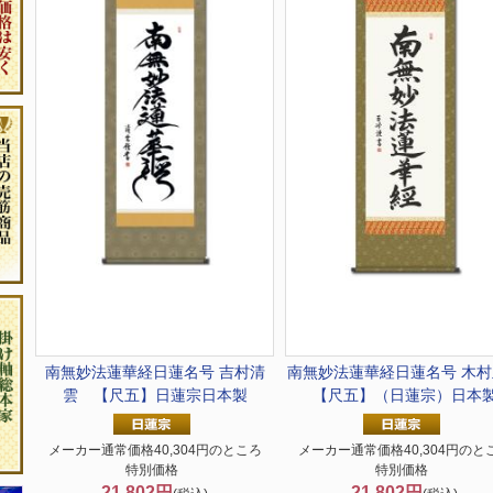
南無妙法蓮華経
日蓮名号 吉村清
南無妙法蓮華経
日蓮名号 木
雲 【尺五】日蓮宗日本製
【尺五】（日蓮宗）日本
メーカー通常価格40,304円のところ
メーカー通常価格40,304円のと
特別価格
特別価格
21,802円
21,802円