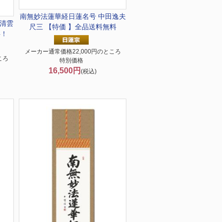
南無妙法蓮華経
日蓮名号 中田逸夫
村清雲
尺三 【特価 】全品送料無料
料！
メーカー通常価格22,000円のところ
ころ
特別価格
16,500円
(税込)