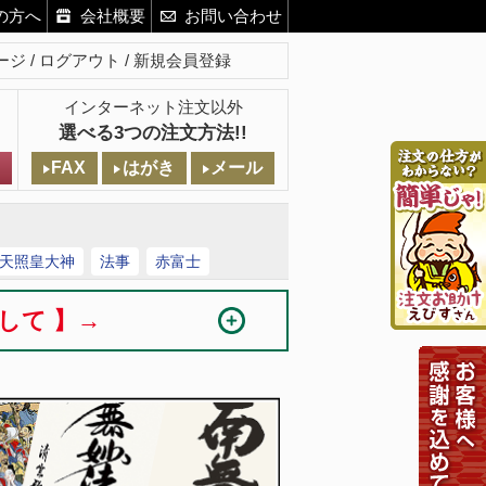
の方へ
会社概要
お問い合わせ
ージ
ログアウト
新規会員登録
インターネット注文以外
選べる3つの注文方法!!
FAX
はがき
メール
天照皇大神
法事
赤富士
まして 】→