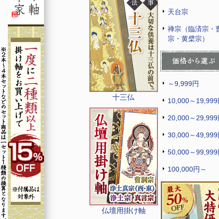
天台宗
禅宗（臨済宗・
宗・黄檗宗）
～9,999円
十三仏
10,000～19,99
20,000～29,99
30,000～49,99
50,000～99,99
100,000円～
仏壇用掛け軸