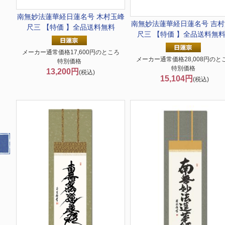
南無妙法蓮華経
日蓮名号 木村玉峰
南無妙法蓮華経
日蓮名号 吉
尺三 【特価 】全品送料無料
尺三 【特価 】全品送料無
メーカー通常価格17,600円のところ
メーカー通常価格28,008円のと
特別価格
特別価格
13,200円
(税込)
15,104円
(税込)