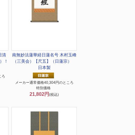
田清
南無妙法蓮華経
日蓮名号 木村玉峰
）！
（三美会）【尺五】（日蓮宗）
日本製
ころ
メーカー通常価格40,304円のところ
特別価格
21,802円
(税込)