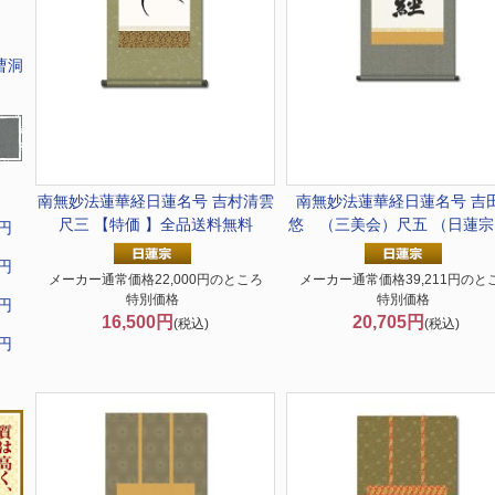
曹洞
南無妙法蓮華経
日蓮名号 吉村清雲
南無妙法蓮華経
日蓮名号 吉
尺三 【特価 】全品送料無料
悠 （三美会）尺五 （日蓮宗
9円
9円
メーカー通常価格22,000円のところ
メーカー通常価格39,211円のと
特別価格
特別価格
9円
16,500円
20,705円
(税込)
(税込)
9円