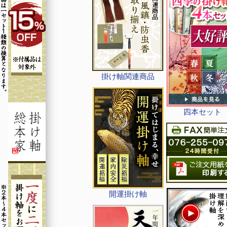
掛け軸関連商品
四本セット
開運掛け軸