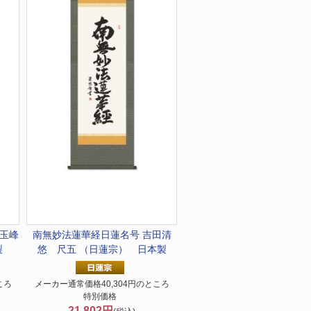
村玉峰
南無妙法蓮華経
日蓮名号 吉田清
製
悠 尺五 （日蓮宗） 日本製
ころ
メーカー通常価格40,304円のところ
特別価格
21,802円