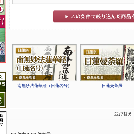
南無妙法蓮華経（日蓮名号）
日蓮曼荼羅
並び替え