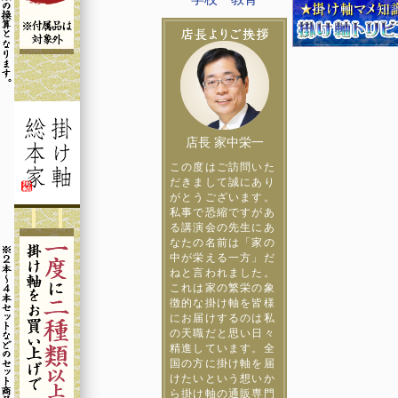
店長 家中栄一
この度はご訪問いた
だきまして誠にあり
がとうございます。
私事で恐縮ですがあ
る講演会の先生にあ
なたの名前は「家の
中が栄える一方」だ
ねと言われました。
これは家の繁栄の象
徴的な掛け軸を皆様
にお届けするのは私
の天職だと思い日々
精進しています。全
国の方に掛け軸を届
けたいという想いか
ら掛け軸の通販専門