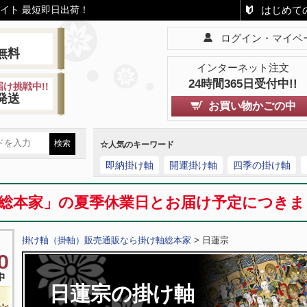
はじめて
イト 最短即日出荷！
ログイン・マイペ
!
無料
インターネット注文
24時間365日受付中!!
け挑戦中!!
発送
お買い物かごの中
☆人気のキーワード
即納掛け軸
開運掛け軸
四季の掛け軸
総本家」の夏季休業日とお届け予定につき
掛け軸（掛軸）販売通販なら掛け軸総本家
> 日蓮宗
日蓮宗の掛け軸