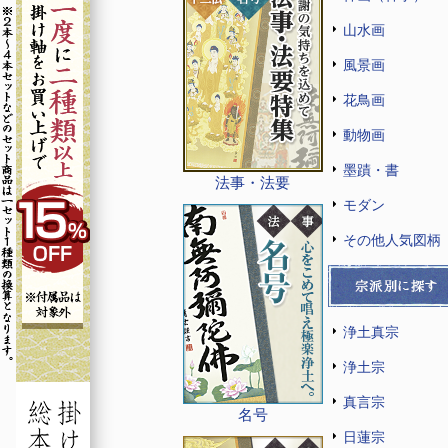
山水画
風景画
花鳥画
動物画
墨蹟・書
法事・法要
モダン
その他人気図柄
浄土真宗
浄土宗
真言宗
名号
日蓮宗