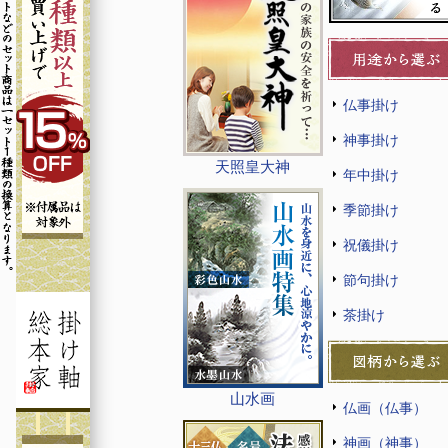
仏事掛け
神事掛け
天照皇大神
年中掛け
季節掛け
祝儀掛け
節句掛け
茶掛け
山水画
仏画（仏事）
神画（神事）