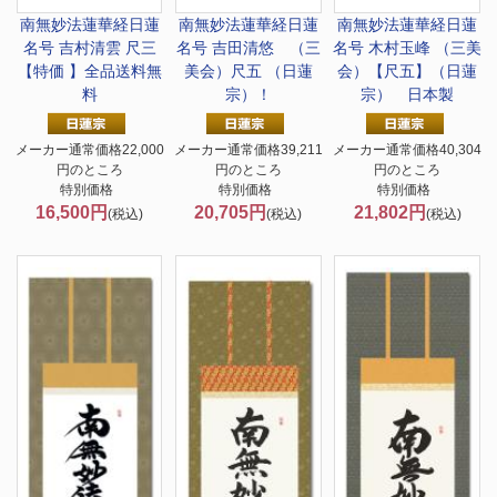
南無妙法蓮華経
日蓮
南無妙法蓮華経
日蓮
南無妙法蓮華経
日蓮
名号 吉村清雲 尺三
名号 吉田清悠 （三
名号 木村玉峰 （三美
【特価 】全品送料無
美会）尺五 （日蓮
会）【尺五】（日蓮
料
宗）！
宗） 日本製
メーカー通常価格22,000
メーカー通常価格39,211
メーカー通常価格40,304
円のところ
円のところ
円のところ
特別価格
特別価格
特別価格
16,500円
20,705円
21,802円
(税込)
(税込)
(税込)