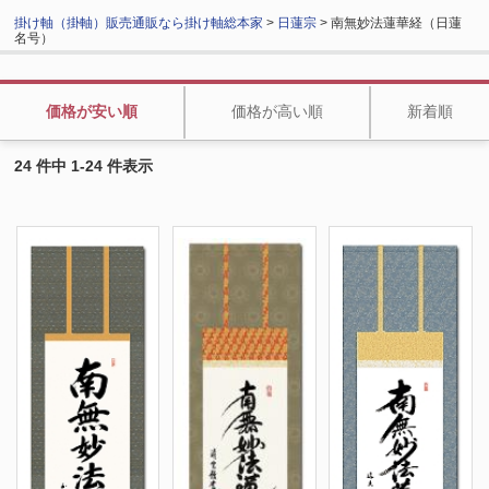
掛け軸（掛軸）販売通販なら掛け軸総本家
>
日蓮宗
> 南無妙法蓮華経（日蓮
名号）
価格が安い順
価格が高い順
新着順
24 件中 1-24 件表示