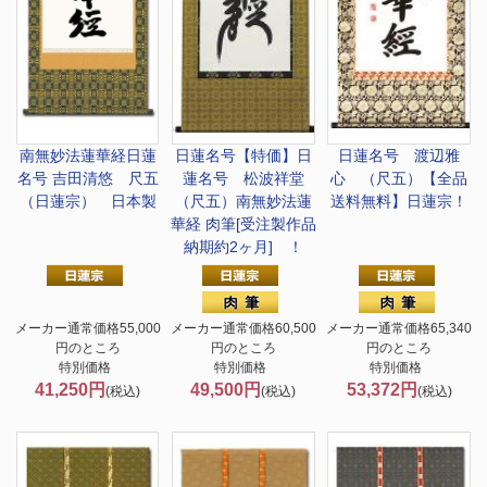
南無妙法蓮華経
日蓮
日蓮名号
【特価】日
日蓮名号 渡辺雅
名号 吉田清悠 尺五
蓮名号 松波祥堂
心 （尺五）【全品
（日蓮宗） 日本製
（尺五）南無妙法蓮
送料無料】日蓮宗！
華経 肉筆[受注製作品
納期約2ヶ月] ！
メーカー通常価格55,000
メーカー通常価格60,500
メーカー通常価格65,340
円のところ
円のところ
円のところ
特別価格
特別価格
特別価格
41,250円
49,500円
53,372円
(税込)
(税込)
(税込)