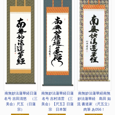
南無妙法蓮華経
日蓮
南無妙法蓮華経
日蓮
南無妙法蓮華経
南無
名号 吉田清悠 （三
名号 吉村清雲 (三
妙法蓮華経 島田 如
美会）尺五 （日蓮
美会）【尺五】日蓮
流 書道家 （尺五立）
宗）
宗 日本製
肉筆 あ056！