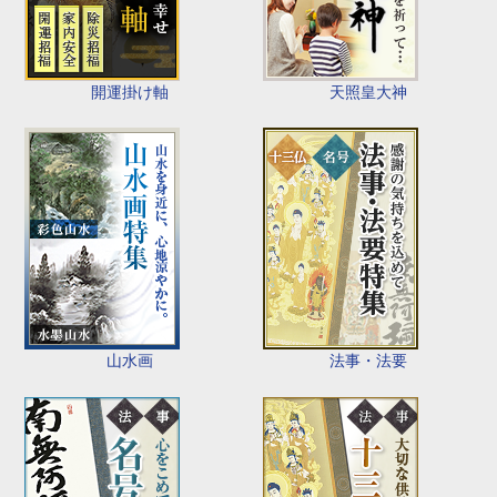
開運掛け軸
天照皇大神
山水画
法事・法要