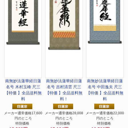
南無妙法蓮華経
日蓮
南無妙法蓮華経
日蓮
南無妙法蓮華経
日蓮
名号 木村玉峰 尺三
名号 吉村清雲 尺三
名号 中田逸夫 尺三
【特価 】全品送料無
【特価 】全品送料無
【特価 】全品送料無
料
料！
料
メーカー通常価格17,600
メーカー通常価格28,008
メーカー通常価格22,000
円のところ
円のところ
円のところ
特別価格
特別価格
特別価格