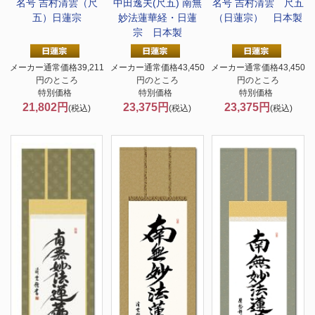
名号 吉村清雲（尺
中田逸夫(尺五) 南無
名号 吉村清雲 尺五
五）日蓮宗
妙法蓮華経・日蓮
（日蓮宗） 日本製
宗 日本製
メーカー通常価格39,211
メーカー通常価格43,450
メーカー通常価格43,450
円のところ
円のところ
円のところ
特別価格
特別価格
特別価格
21,802円
23,375円
23,375円
(税込)
(税込)
(税込)