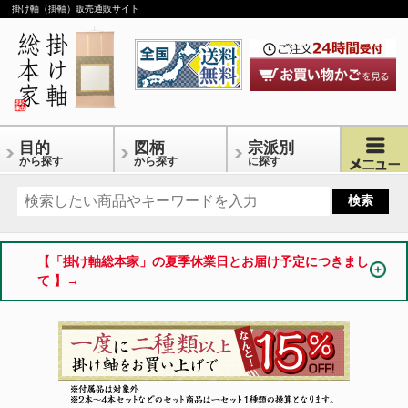
掛け軸（掛軸）販売通販サイト
目的
図柄
宗派別
から探す
から探す
に探す
【「掛け軸総本家」の夏季休業日とお届け予定につきまし
て 】→