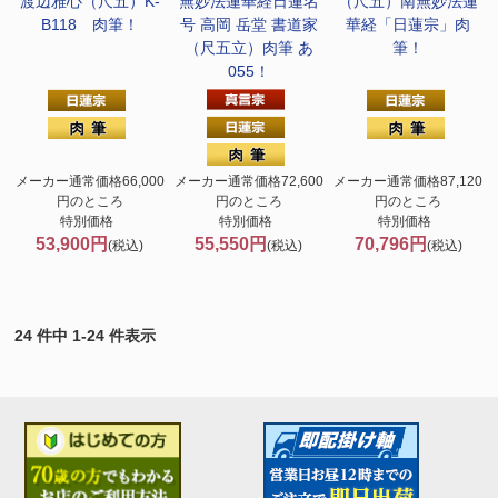
渡辺雅心（尺五）K-
無妙法蓮華経
日蓮名
（尺五）南無妙法蓮
B118 肉筆！
号 高岡 岳堂 書道家
華経「日蓮宗」肉
（尺五立）肉筆 あ
筆！
055！
メーカー通常価格66,000
メーカー通常価格72,600
メーカー通常価格87,120
円のところ
円のところ
円のところ
特別価格
特別価格
特別価格
53,900円
55,550円
70,796円
(税込)
(税込)
(税込)
24 件中 1-24 件表示