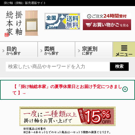
掛け軸（掛軸）販売通販サイト
目的
図柄
宗派別
から探す
から探す
に探す
【「掛け軸総本家」の夏季休業日とお届け予定につきまし
て 】→