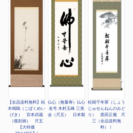
【全品送料無料】
枯
仏心（無量寿）
仏心
松樹千年翠（しょう
木鳴鵙（こぼくめい
名号 木村玉峰 三美
じゅせんねんのみど
げき） 宮本武蔵
会（尺五） 日本製
り） 黒田正庵 尺
（復刻画） 尺五
三（全品送料無
【大特価
料）！