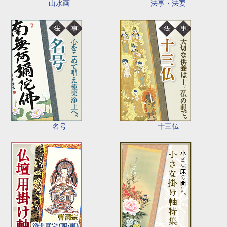
山水画
法事・法要
名号
十三仏