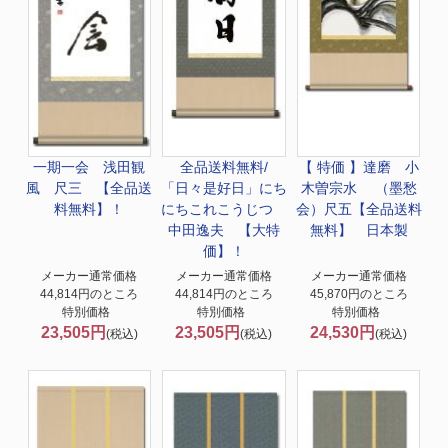
一期一会 浅田観
全品送料無料/
【 特価 】
達磨 小
風 尺三 【全品送
「日々是好日」にち
木曽宗水 （墨愁
料無料】！
にちこれこうじつ
会）尺五【全品送料
中田逸夫 【大特
無料】 日本製
価】！
メーカー通常価格
メーカー通常価格
メーカー通常価格
44,814円のところ
44,814円のところ
45,870円のところ
特別価格
特別価格
特別価格
23,505円
23,505円
24,530円
(税込)
(税込)
(税込)