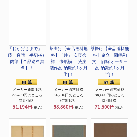
「おかげさまで」
茶掛け【全品送料無
茶掛け【全品送料無
藤 直晴（半切横）
料】
「絆」 安藤徳
料】
旅立 西嶋和
肉筆【全品送料無
祥 懐紙横 [受注
文 [作家オーダー
料】！
製作品 納期約1ヶ月
品 納期約1ヶ月
半]！
半]！
メーカー通常価格
メーカー通常価格
メーカー通常価格
83,490円のところ
84,700円のところ
88,000円のところ
特別価格
特別価格
特別価格
51,194円
68,860円
71,500円
(税込)
(税込)
(税込)