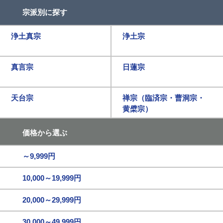
宗派別に探す
浄土真宗
浄土宗
真言宗
日蓮宗
天台宗
禅宗（臨済宗・曹洞宗・
黄檗宗）
価格から選ぶ
～9,999円
10,000～19,999円
20,000～29,999円
30,000～49,999円