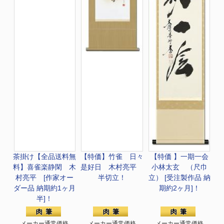
茶掛け【全品送料無
【特価】
竹雀 日々
【特価 】
一期一会
料】
喜雀楽静閑 木
是好日 木村亮平
小林太玄 （尺巾
村亮平 [作家オー
半切立！
立） [受注製作品 納
ダー品 納期約1ヶ月
期約2ヶ月]！
半]！
メーカー通常価格
メーカー通常価格
メーカー通常価格