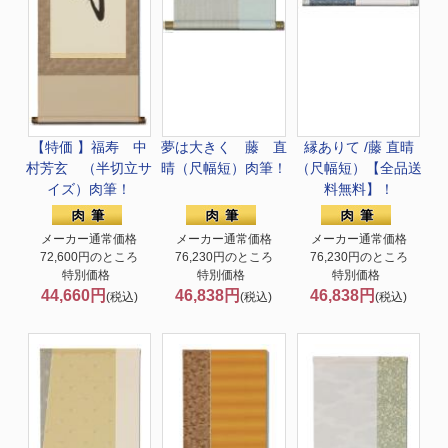
【特価 】福寿 中
夢は大きく 藤 直
縁ありて /藤 直晴
村芳玄 （半切立サ
晴（尺幅短）肉筆！
（尺幅短）【全品送
イズ）肉筆！
料無料】！
メーカー通常価格
メーカー通常価格
メーカー通常価格
72,600円のところ
76,230円のところ
76,230円のところ
特別価格
特別価格
特別価格
44,660円
46,838円
46,838円
(税込)
(税込)
(税込)