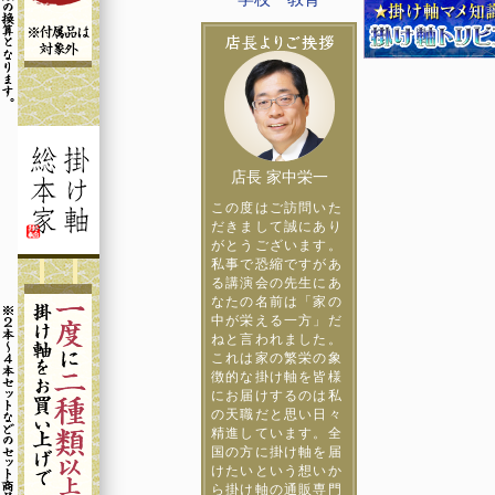
店長 家中栄一
この度はご訪問いた
だきまして誠にあり
がとうございます。
私事で恐縮ですがあ
る講演会の先生にあ
なたの名前は「家の
中が栄える一方」だ
ねと言われました。
これは家の繁栄の象
徴的な掛け軸を皆様
にお届けするのは私
の天職だと思い日々
精進しています。全
国の方に掛け軸を届
けたいという想いか
ら掛け軸の通販専門