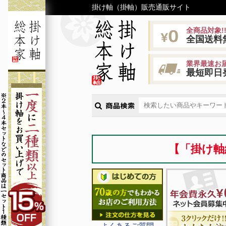
掛け軸（掛軸）販売通販サイト
全商品対象!
全国送料
業界最速お届
最短即日
【「掛け軸
よくあるご質問