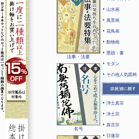
山水画
風景画
花鳥画
動物画
墨蹟・書
法事・法要
モダン
その他人気図柄
浄土真宗
浄土宗
真言宗
名号
日蓮宗