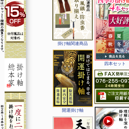
掛け軸関連商品
四本セット
開運掛け軸