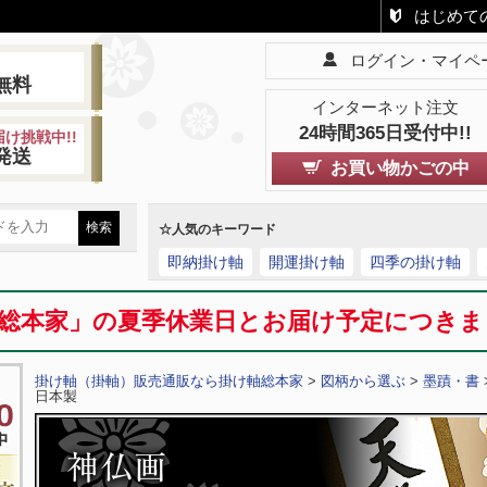
はじめて
ログイン・マイペ
!
無料
インターネット注文
24時間365日受付中!!
け挑戦中!!
発送
お買い物かごの中
☆人気のキーワード
即納掛け軸
開運掛け軸
四季の掛け軸
総本家」の夏季休業日とお届け予定につき
掛け軸（掛軸）販売通販なら掛け軸総本家
>
図柄から選ぶ
>
墨蹟・書
日本製