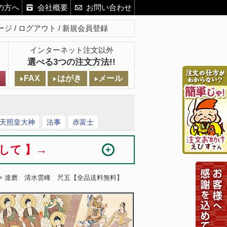
の方へ
会社概要
お問い合わせ
ージ
ログアウト
新規会員登録
インターネット注文以外
選べる3つの注文方法!!
FAX
はがき
メール
天照皇大神
法事
赤富士
まして 】→
> 達磨 清水雲峰 尺五【全品送料無料】