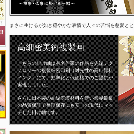
まさに生けるが如き穏やかな表情で人々の苦悩を慈愛とと
高細密
美術複製画
こちらの掛け軸は有名作家の作品を先端テク
ノロジーの複製細密印刷（対光性の高い顔料
インク）にて、効率化と低価格でのご提供が
実現しました。
さらに日本製の高級表装材料を使い業界最長
の品質保証で長期保存にも安心の現代にマッ
チした掛け軸です。