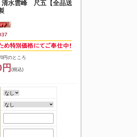
 清水雲峰 尺五【全品送
製
37
70円のところ
30円
(税込)