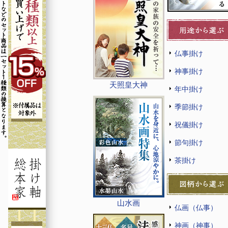
仏事掛け
神事掛け
天照皇大神
年中掛け
季節掛け
祝儀掛け
節句掛け
茶掛け
山水画
仏画（仏事）
神画（神事）