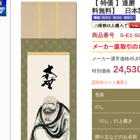
【 特価 】
達磨
料無料】 日本
商品番号 S-E1-S0
メーカー通常価格45,8
24,5
特別価格
[223ポイント進呈 ]
包装
のし
「のし」の上書き
贈り主などのお名前