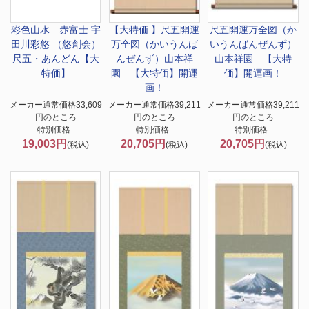
彩色山水 赤富士 宇
【大特価 】尺五
開運
尺五
開運万全図（か
田川彩悠 （悠創会）
万全図（かいうんば
いうんばんぜんず）
尺五・あんどん【大
んぜんず）山本祥
山本祥園 【大特
特価】
園 【大特価】開運
価】開運画！
画！
メーカー通常価格33,609
メーカー通常価格39,211
メーカー通常価格39,211
円のところ
円のところ
円のところ
特別価格
特別価格
特別価格
19,003円
20,705円
20,705円
(税込)
(税込)
(税込)