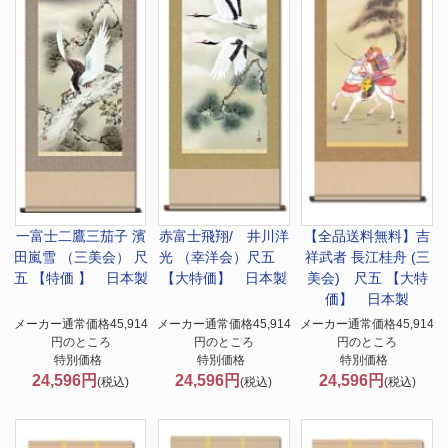
一富士二鷹三茄子 濱
赤富士飛翔/ 井川洋
【全品送料無料】
吉
田嵐雪 （三美会） 尺
光 （幸洋会）尺五
祥武者 長江桂舟 (三
五 【特価 】 日本製
【大特価】 日本製
美会) 尺五 【大特
価】 日本製
メーカー通常価格45,914
メーカー通常価格45,914
メーカー通常価格45,914
円のところ
円のところ
円のところ
特別価格
特別価格
特別価格
24,596円
24,596円
24,596円
(税込)
(税込)
(税込)