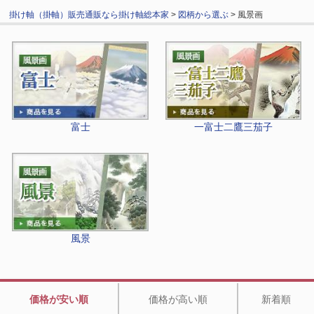
掛け軸（掛軸）販売通販なら掛け軸総本家
>
図柄から選ぶ
> 風景画
富士
一富士二鷹三茄子
風景
価格が安い順
価格が高い順
新着順