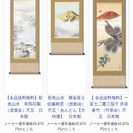
【全品送料無料】
彩
彩色山水 輝金富士
【 全品送料無料】
一
色山水 有馬荘園
佐藤静雲 （悠創会）
富士二鷹三茄子 井原
（清瀧会）尺五 日
尺五・あんどん【大
蒼竹 （竹翠会）尺
本製
特価】 日本製
五 日本製
メーカー通常価格45,870
メーカー通常価格45,870
メーカー通常価格45,870
円のところ
円のところ
円のところ