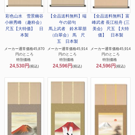
彩色山水 雪景幽谷
【全品送料無料】端
【全品送料無料】
富
小林秀峰 （趣粋会）
午の節句
峰武者 長江桂舟 (三
尺五【大特価】 日
馬上武者 鈴木翠朋
美会) 尺五 【大特
本製
（白翠会） 馬 尺
価】 日本製
五 日本製
メーカー通常価格45,870
メーカー通常価格45,914
メーカー通常価格45,914
円のところ
円のところ
円のところ
特別価格
特別価格
特別価格
24,530円
24,596円
24,596円
(税込)
(税込)
(税込)