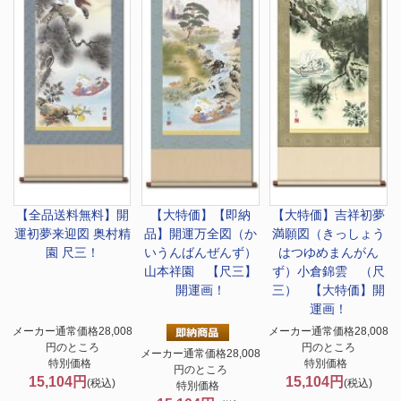
【全品送料無料】
開
【大特価】
【即納
【大特価】
吉祥初夢
運初夢来迎図 奥村精
品】開運万全図（か
満願図（きっしょう
園 尺三！
いうんばんぜんず）
はつゆめまんがん
山本祥園 【尺三】
ず）小倉錦雲 （尺
開運画！
三） 【大特価】開
運画！
メーカー通常価格28,008
メーカー通常価格28,008
円のところ
円のところ
メーカー通常価格28,008
特別価格
特別価格
円のところ
15,104円
15,104円
(税込)
(税込)
特別価格