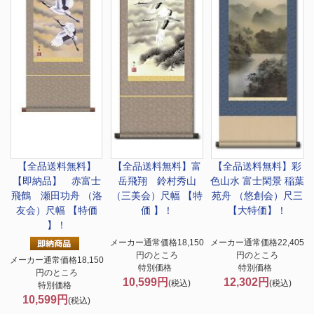
【全品送料無料】
【全品送料無料】
富
【全品送料無料】
彩
【即納品】 赤富士
岳飛翔 鈴村秀山
色山水 富士閑景 稲葉
飛鶴 瀬田功舟 （洛
（三美会）尺幅 【特
苑舟 （悠創会）尺三
友会）尺幅 【特価
価 】！
【大特価】！
】！
メーカー通常価格18,150
メーカー通常価格22,405
円のところ
円のところ
メーカー通常価格18,150
特別価格
特別価格
円のところ
10,599円
12,302円
(税込)
(税込)
特別価格
10,599円
(税込)