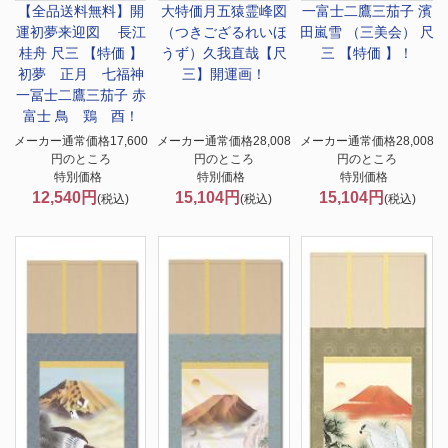
【全品送料無料】
開
大特価
月五猿霊峰図
一富士二鷹三茄子 濱
運初夢来迎図 長江
（つきござるれいほ
田嵐雪 （三美会） 尺
桂舟 尺三 【特価 】
うず）久我直哉【尺
三 【特価 】！
初夢 正月 七福神
三】開運画！
一冨士二鷹三茄子 赤
富士 鳥 鶏 酉！
メーカー通常価格17,600
メーカー通常価格28,008
メーカー通常価格28,008
円のところ
円のところ
円のところ
特別価格
特別価格
特別価格
12,540円
15,104円
15,104円
(税込)
(税込)
(税込)