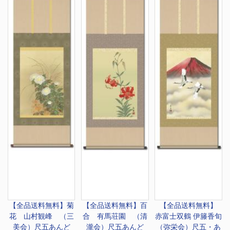
【全品送料無料】
菊
【全品送料無料】
百
【全品送料無料】
花 山村観峰 （三
合 有馬荘園 （清
赤富士双鶴 伊籐香旬
美会）尺五あんど
瀧会）尺五あんど
（弥栄会）尺五・あ