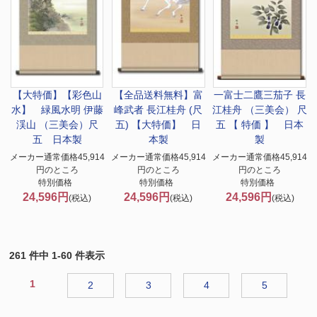
【大特価】
【彩色山
【全品送料無料】
富
一富士二鷹三茄子 長
水】 緑風水明 伊藤
峰武者 長江桂舟 (尺
江桂舟 （三美会） 尺
渓山 （三美会）尺
五) 【大特価】 日
五 【 特価 】 日本
五 日本製
本製
製
メーカー通常価格45,914
メーカー通常価格45,914
メーカー通常価格45,914
円のところ
円のところ
円のところ
特別価格
特別価格
特別価格
24,596円
24,596円
24,596円
(税込)
(税込)
(税込)
261 件中 1-60 件表示
1
2
3
4
5