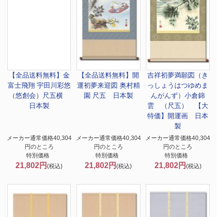
【全品送料無料】
金
【全品送料無料】
開
吉祥初夢満願図（き
富士飛翔 宇田川彩悠
運初夢来迎図 奥村精
っしょうはつゆめま
（悠創会）尺五横
園 尺五 日本製
んがんず）小倉錦
日本製
雲 （尺五） 【大
特価】開運画 日本
製
メーカー通常価格40,304
メーカー通常価格40,304
メーカー通常価格40,304
円のところ
円のところ
円のところ
特別価格
特別価格
特別価格
21,802円
21,802円
21,802円
(税込)
(税込)
(税込)