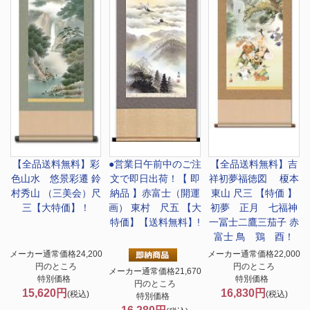
【全品送料無料】
彩
●営業日午前中のご注
【全品送料無料】
吉
色山水 悠景彩遷 鈴
文で即日出荷！
【 即
祥初夢福徳図 榎本
村秀山 （三美会）尺
納品 】赤富士（開運
東山 尺三 【特価 】
三【大特価】！
画） 東村 尺五 【大
初夢 正月 七福神
特価】【送料無料】!
一冨士二鷹三茄子 赤
富士 鳥 鶏 酉！
メーカー通常価格24,200
メーカー通常価格22,000
円のところ
円のところ
メーカー通常価格21,670
特別価格
特別価格
円のところ
15,620円
16,830円
(税込)
(税込)
特別価格