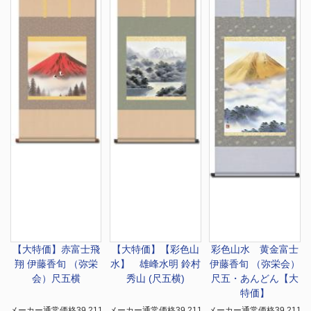
【大特価】
赤富士飛
【大特価】
【彩色山
彩色山水 黄金富士
翔 伊藤香旬 （弥栄
水】 雄峰水明 鈴村
伊藤香旬 （弥栄会）
会）尺五横
秀山 (尺五横)
尺五・あんどん【大
特価】
メーカー通常価格39,211
メーカー通常価格39,211
メーカー通常価格39,211