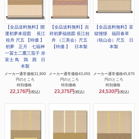
【全品送料無料】
開
【全品送料無料】
吉
【全品送料無料】
富
運初夢来迎図 長江
祥初夢福徳図 長江桂
獄憧憬 福田春草
桂舟 尺五 【特価 】
舟 （三美会）尺五
（暁山会）尺五 日
初夢 正月 七福神
【特価 】 日本製
本製
一冨士二鷹三茄子 赤
富士 鳥 鶏 酉 日
本製
メーカー通常価格31,900
メーカー通常価格43,450
メーカー通常価格45,870
円のところ
円のところ
円のところ
特別価格
特別価格
特別価格
22,176円
23,375円
24,530円
(税込)
(税込)
(税込)