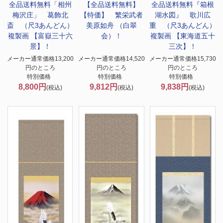
全品送料無料
「相州
【全品送料無料】
全品送料無料
『箱根
梅沢庄」 葛飾北
【特価】 繁栄武者
湖水図』 歌川広
斎 （尺3あんどん）
美原如舟 （白翠
重 （尺3あんどん）
複製画 【富嶽三十六
会）！
複製画 【東海道五十
景】！
三次】！
メーカー通常価格13,200
メーカー通常価格14,520
メーカー通常価格15,730
円のところ
円のところ
円のところ
特別価格
特別価格
特別価格
8,800円
9,812円
9,838円
(税込)
(税込)
(税込)