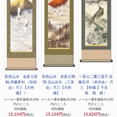
彩色山水 金富士双
彩色山水 赤富士飛
一富士二鷹三茄子 近
鶴 伊藤香旬 （弥栄
翔 北山歩生 （三美
藤玄洋 （幸洋会） 尺
会）尺三【大特
会）尺三【大特
三 【特価 】干支
価】！
価】！
鳥 鶏 酉！
メーカー通常価格28,008
メーカー通常価格28,008
メーカー通常価格24,200
円のところ
円のところ
円のところ
特別価格
特別価格
特別価格
15,104円
15,104円
15,620円
(税込)
(税込)
(税込)