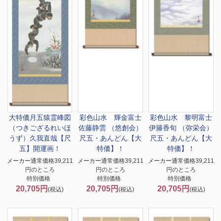
大特価
月五猿霊峰図
彩色山水 輝金富士
彩色山水 黎明富士
（つきござるれいほ
佐藤静雲 （悠創会）
伊籐香旬 （弥栄会）
うず）久我直哉【尺
尺五・あんどん【大
尺五・あんどん【大
五】開運画！
特価】！
特価】！
メーカー通常価格39,211
メーカー通常価格39,211
メーカー通常価格39,211
円のところ
円のところ
円のところ
特別価格
特別価格
特別価格
20,705円
20,705円
20,705円
(税込)
(税込)
(税込)