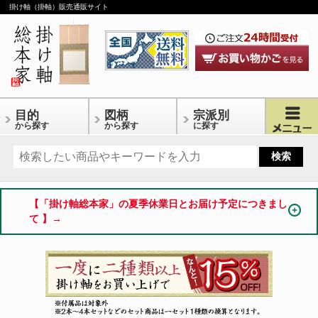
掛け軸（掛軸）販売通販サイト
目的
図柄
宗派別
から探す
から探す
に探す
【「掛け軸総本家」の夏季休業日とお届け予定につきまし
て 】→