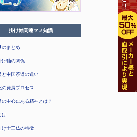
掛け軸関連マメ知識
具のまとめ
掛け軸の関係
道と中国茶道の違い
化の発展プロセス
道の中心にある精神とは？
とは
向け十三仏の特徴