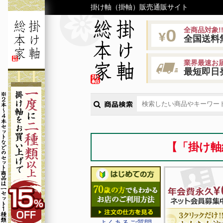
掛け軸（掛軸）販売通販サイト
全商品対象!
全国送料
業界最速お届
最短即日
【「掛け軸
よくあるご質問