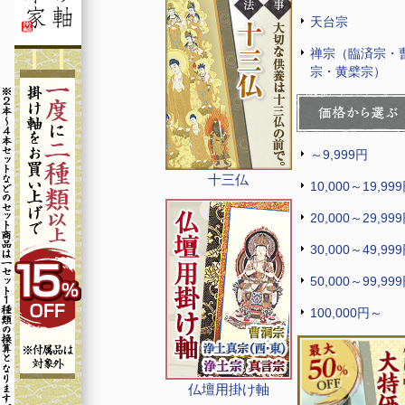
天台宗
禅宗（臨済宗・
宗・黄檗宗）
～9,999円
十三仏
10,000～19,99
20,000～29,99
30,000～49,99
50,000～99,99
100,000円～
仏壇用掛け軸