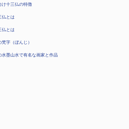
向け十三仏の特徴
三仏とは
三仏とは
の梵字（ぼんじ）
の水墨山水で有名な画家と作品