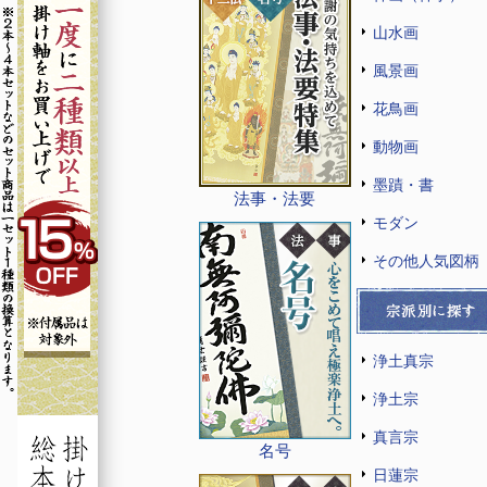
山水画
風景画
花鳥画
動物画
墨蹟・書
法事・法要
モダン
その他人気図柄
浄土真宗
浄土宗
真言宗
名号
日蓮宗