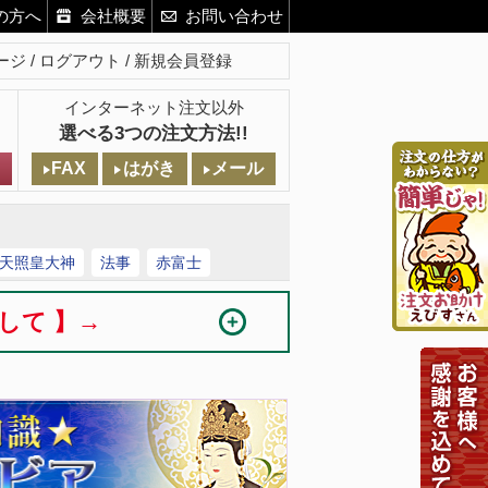
の方へ
会社概要
お問い合わせ
ージ
ログアウト
新規会員登録
インターネット注文以外
選べる3つの注文方法!!
FAX
はがき
メール
天照皇大神
法事
赤富士
まして 】→