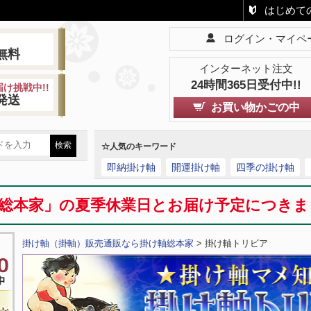
はじめて
ログイン・マイペ
!
無料
インターネット注文
24時間365日受付中!!
け挑戦中!!
発送
お買い物かごの中
☆人気のキーワード
即納掛け軸
開運掛け軸
四季の掛け軸
総本家」の夏季休業日とお届け予定につき
掛け軸（掛軸）販売通販なら掛け軸総本家
> 掛け軸トリビア