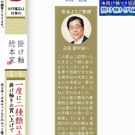
店長 家中栄一
この度はご訪問いた
だきまして誠にあり
がとうございます。
私事で恐縮ですがあ
る講演会の先生にあ
なたの名前は「家の
中が栄える一方」だ
ねと言われました。
これは家の繁栄の象
徴的な掛け軸を皆様
にお届けするのは私
の天職だと思い日々
精進しています。全
国の方に掛け軸を届
けたいという想いか
ら掛け軸の通販専門