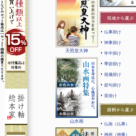
仏事掛け
神事掛け
天照皇大神
年中掛け
季節掛け
祝儀掛け
節句掛け
茶掛け
山水画
仏画（仏事）
神画（神事）