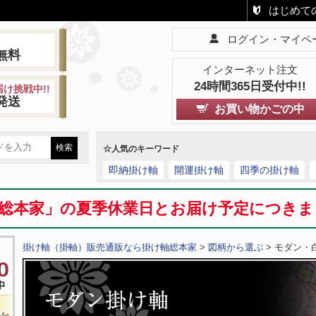
はじめて
ログイン・マイペ
!
無料
インターネット注文
24時間365日受付中!!
け挑戦中!!
発送
お買い物かごの中
☆人気のキーワード
即納掛け軸
開運掛け軸
四季の掛け軸
総本家」の夏季休業日とお届け予定につき
掛け軸（掛軸）販売通販なら掛け軸総本家
>
図柄から選ぶ
> モダン・