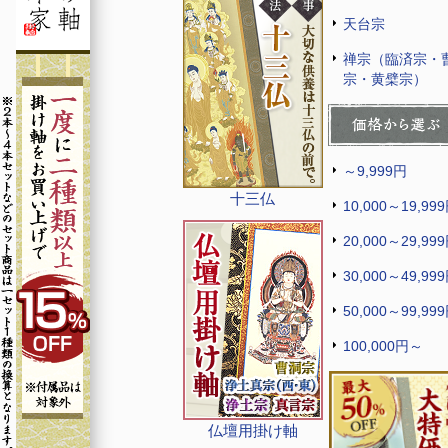
天台宗
禅宗（臨済宗・
宗・黄檗宗）
～9,999円
十三仏
10,000～19,99
20,000～29,99
30,000～49,99
50,000～99,99
100,000円～
仏壇用掛け軸