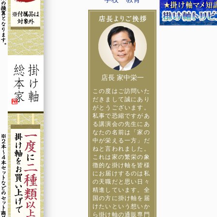
店長 家中栄一
この度はご訪問いた
だきまして誠にあり
がとうございます。
私事で恐縮ですがあ
る講演会の先生にあ
なたの名前は「家の
中が栄える一方」だ
ねと言われました。
これは家の繁栄の象
徴的な掛け軸を皆様
にお届けするのは私
の天職だと思い日々
精進しています。全
国の方に掛け軸を届
けたいという想いか
ら掛け軸の通販専門