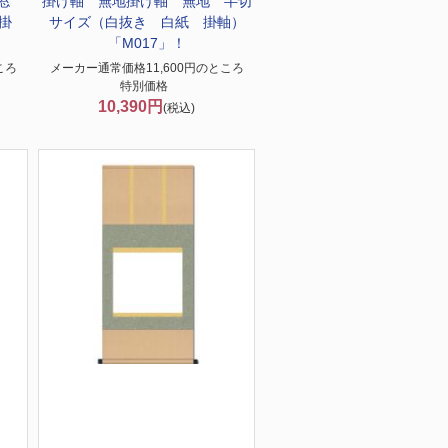
ス窓
掛け軸 無地
掛け軸 無地 半切
掛
サイズ（白抜き 白紙 掛軸）
「M017」！
ころ
メーカー通常価格11,600円のところ
特別価格
10,390円
(税込)