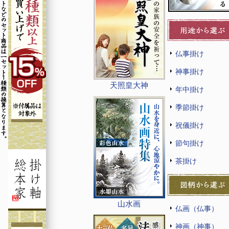
仏事掛け
神事掛け
天照皇大神
年中掛け
季節掛け
祝儀掛け
節句掛け
茶掛け
山水画
仏画（仏事）
神画（神事）