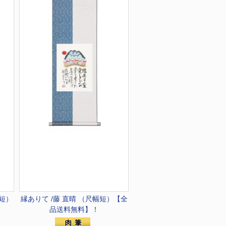
短）
縁ありて /藤 直晴 （尺幅短）【全
品送料無料】！