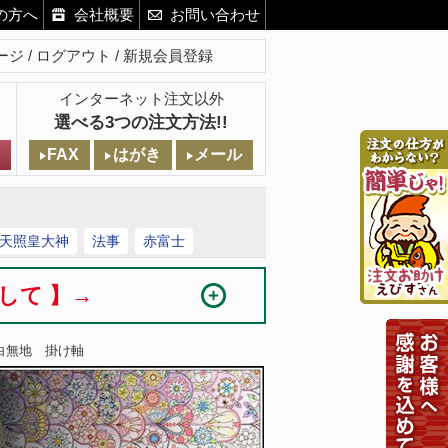
の方へ
会社概要
お問い合わせ
ージ
ログアウト
新規会員登録
インターネット注文以外
選べる3つの注文方法!!
FAX
はがき
メール
天照皇大神
法事
赤富士
まして 】→
白無地 掛け軸