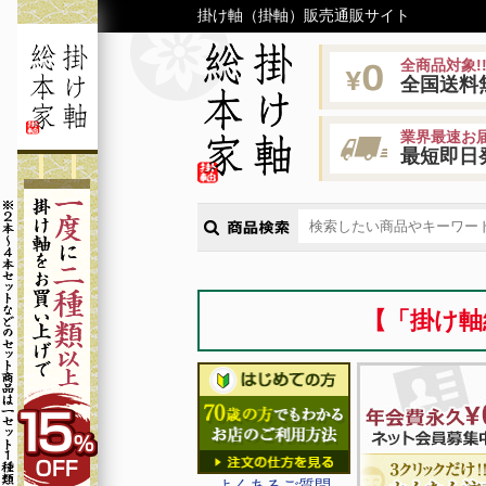
掛け軸（掛軸）販売通販サイト
全商品対象!
全国送料
業界最速お届
最短即日
【「掛け軸
よくあるご質問