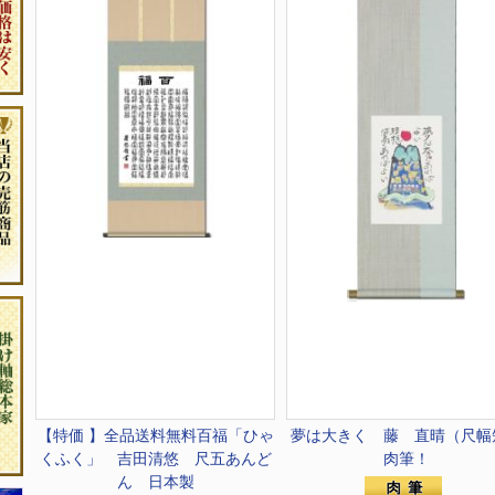
【特価 】全品送料無料
百福「ひゃ
夢は大きく 藤 直晴（尺幅
くふく」 吉田清悠 尺五あんど
肉筆！
ん 日本製