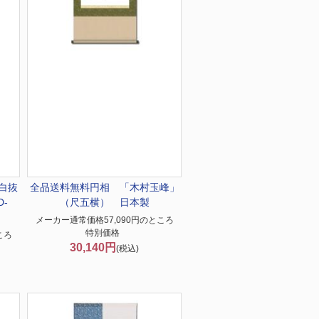
白抜
全品送料無料
円相 「木村玉峰」
-
（尺五横） 日本製
メーカー通常価格57,090円のところ
特別価格
ころ
30,140円
(税込)