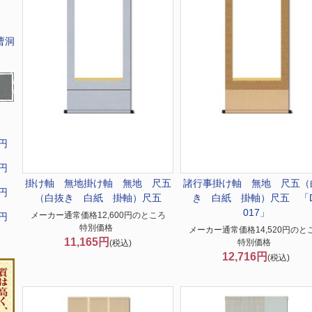
曹洞
9円
9円
掛け軸 無地
掛け軸 無地 尺五
諸行事
掛け軸 無地 尺五（
9円
（白抜き 白紙 掛軸）尺五
き 白紙 掛軸）尺五 「D
017」
メーカー通常価格12,600円のところ
9円
特別価格
メーカー通常価格14,520円のと
11,165円
特別価格
(税込)
12,716円
(税込)