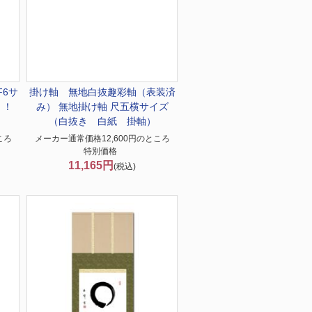
F6サ
掛け軸 無地
白抜趣彩軸（表装済
）！
み） 無地掛け軸 尺五横サイズ
（白抜き 白紙 掛軸）
ころ
メーカー通常価格12,600円のところ
特別価格
11,165円
(税込)