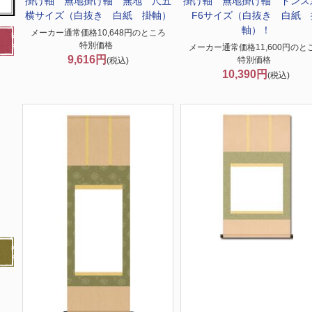
掛け軸 無地
掛け軸 無地 尺五
掛け軸 無地
掛け軸 ドン
横サイズ（白抜き 白紙 掛軸）
F6サイズ（白抜き 白紙 
軸）！
メーカー通常価格10,648円のところ
特別価格
メーカー通常価格11,600円のと
9,616円
特別価格
(税込)
10,390円
(税込)