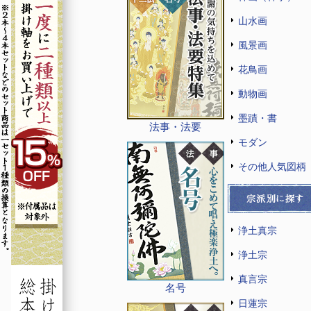
山水画
風景画
花鳥画
動物画
墨蹟・書
法事・法要
モダン
その他人気図柄
浄土真宗
浄土宗
真言宗
名号
日蓮宗