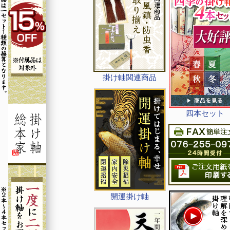
掛け軸関連商品
四本セット
開運掛け軸