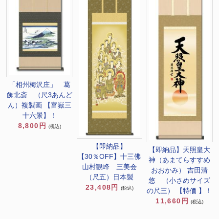
「相州梅沢庄」 葛
飾北斎 （尺3あんど
ん）複製画 【富嶽三
十六景】！
8,800円
(税込)
【即納品】
【即納品】天照皇大
【30％OFF】十三佛
神（あまてらすすめ
山村観峰 三美会
おおかみ） 吉田清
（尺五）日本製
悠 （小さめサイズ
23,408円
(税込)
の尺三） 【特価 】！
11,660円
(税込)