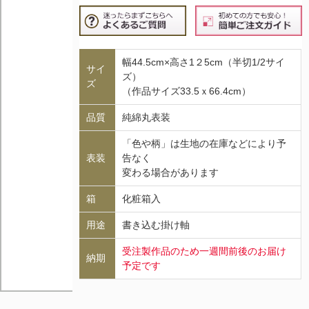
幅44.5cm×高さ1２5cm（半切1/2サイ
サイ
ズ）
ズ
（作品サイズ33.5ｘ66.4cm）
品質
純綿丸表装
「色や柄」は生地の在庫などにより予
表装
告なく
変わる場合があります
箱
化粧箱入
用途
書き込む掛け軸
受注製作品のため一週間前後のお届け
納期
予定です