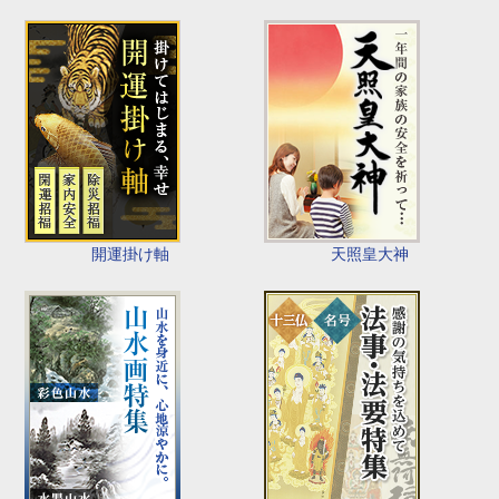
開運掛け軸
天照皇大神