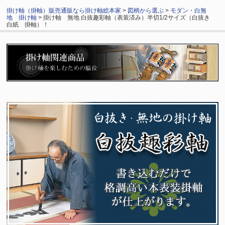
掛け軸（掛軸）販売通販なら掛け軸総本家
>
図柄から選ぶ
>
モダン・白無
地 掛け軸
> 掛け軸 無地 白抜趣彩軸（表装済み）半切1/2サイズ（白抜き
白紙 掛軸）！