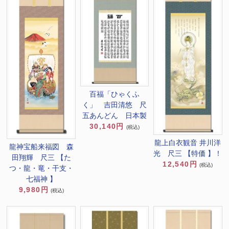
百福「ひゃくふ
く」 吉田清悠 尺
五あんどん 日本製
30,140円
(税込)
龍上白衣観音 井川洋
龍神宝船来福図 森
光 尺三 【特価 】！
田翔輝 尺三 【た
12,540円
(税込)
つ・龍・竜・干支・
七福神 】
9,980円
(税込)