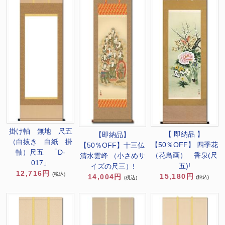
掛け軸 無地 尺五
【 即納品 】
【即納品】
（白抜き 白紙 掛
【50％OFF】 四季花
【50％OFF】十三仏
軸）尺五 「D-
（花鳥画） 香泉(尺
清水雲峰 （小さめサ
017」
五)!
イズの尺三）!
12,716円
(税込)
15,180円
14,004円
(税込)
(税込)