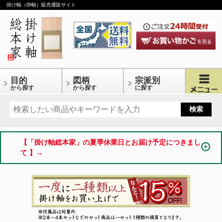
掛け軸（掛軸）販売通販サイト
目的
図柄
宗派別
から探す
から探す
に探す
【「掛け軸総本家」の夏季休業日とお届け予定につきまし
て 】→