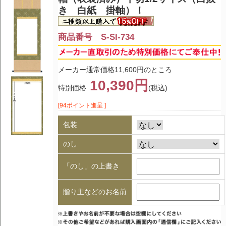
き 白紙 掛軸）！
商品番号 S-SI-734
メーカー通常価格11,600円のところ
10,390円
特別価格
(税込)
[94ポイント進呈 ]
包装
のし
「のし」の上書き
贈り主などのお名前