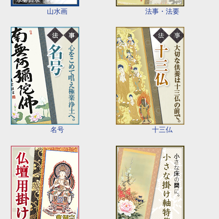
山水画
法事・法要
名号
十三仏