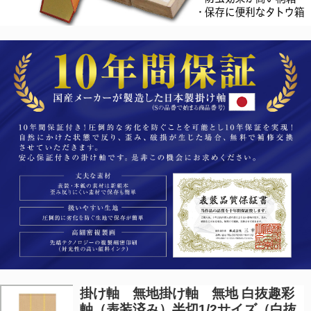
掛け軸 無地
掛け軸 無地 白抜趣彩
軸（表装済み）半切1/2サイズ（白抜