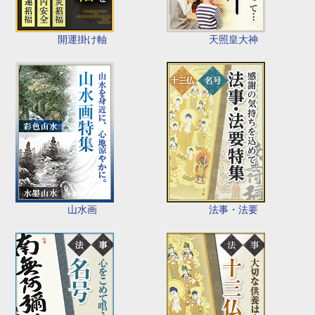
開運掛け軸
天照皇大神
山水画
法事・法要