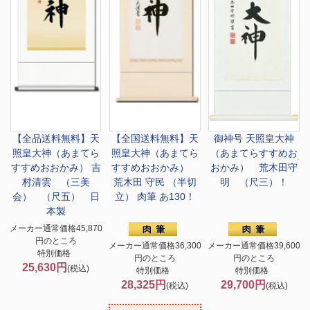
【全品送料無料】
天
【全国送料無料】
天
御神号 天照皇大神
照皇大神（あまてら
照皇大神（あまてら
（あまてらすすめお
すすめおおかみ） 吉
すすめおおかみ）
おかみ） 荒木田守
村清雲 （三美
荒木田 守民 （半切
明 （尺三）！
会） （尺五） 日
立） 肉筆 あ130！
本製
メーカー通常価格45,870
円のところ
メーカー通常価格36,300
メーカー通常価格39,600
特別価格
円のところ
円のところ
25,630円
(税込)
特別価格
特別価格
28,325円
29,700円
(税込)
(税込)