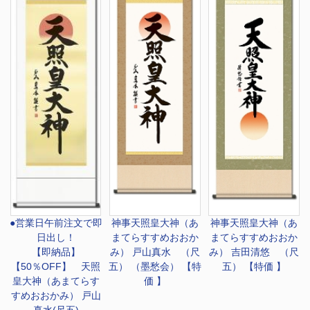
●営業日午前注文で即
神事
天照皇大神（あ
神事
天照皇大神（あ
日出し！
まてらすすめおおか
まてらすすめおおか
【即納品】
み） 戸山真水 （尺
み） 吉田清悠 （尺
【50％OFF】 天照
五） （墨愁会） 【特
五） 【特価 】
皇大神（あまてらす
価 】
すめおおかみ） 戸山