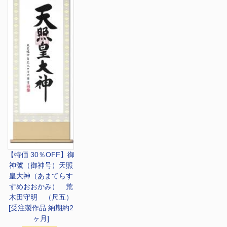
【特価 30％OFF】
御
神號（御神号）天照
皇大神（あまてらす
すめおおかみ） 荒
木田守明 （尺五）
[受注製作品 納期約2
ヶ月]