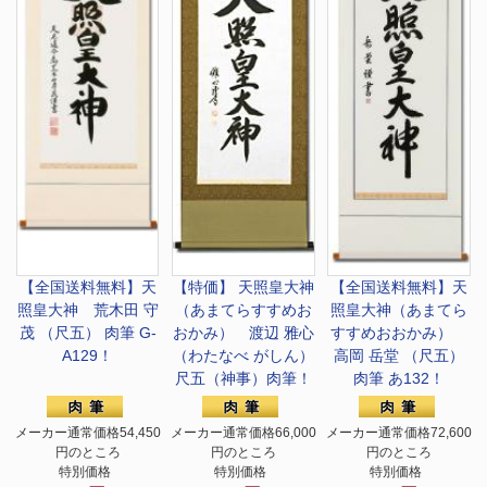
【全国送料無料】
天
【特価】 天照皇大神
【全国送料無料】
天
照皇大神 荒木田 守
（あまてらすすめお
照皇大神（あまてら
茂 （尺五） 肉筆 G-
おかみ） 渡辺 雅心
すすめおおかみ）
A129！
（わたなべ がしん）
高岡 岳堂 （尺五）
尺五（神事）肉筆！
肉筆 あ132！
メーカー通常価格54,450
メーカー通常価格66,000
メーカー通常価格72,600
円のところ
円のところ
円のところ
特別価格
特別価格
特別価格