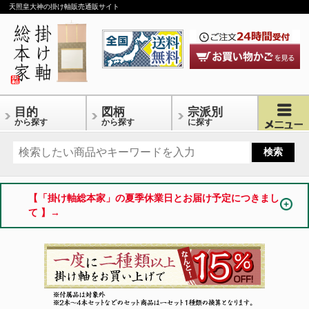
天照皇大神の掛け軸販売通販サイト
目的
図柄
宗派別
から探す
から探す
に探す
【「掛け軸総本家」の夏季休業日とお届け予定につきまし
て 】→