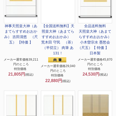
神事
天照皇大神（あ
【全国送料無料】
天
全品送料無料
まてらすすめおおか
照皇大神（あまてら
天照皇大神（あまて
み） 吉田清悠 （尺
すすめおおかみ）
らすすめおおかみ）
五） 【特価 】
荒木田 守民 （茶）
小木曽宗水 墨愁会
（半切立） 肉筆 あ
（尺五）【 特価 】
131！
日本製
メーカー通常価格39,211
メーカー通常価格45,870
円のところ
円のところ
メーカー通常価格29,040
特別価格
特別価格
円のところ
21,805円
24,530円
(税込)
(税込)
特別価格
22,880円
(税込)