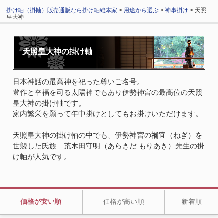
掛け軸（掛軸）販売通販なら掛け軸総本家
>
用途から選ぶ
>
神事掛け
> 天照
皇大神
天照皇大神の掛け軸
日本神話の最高神を祀った尊いご名号。
豊作と幸福を司る太陽神でもあり伊勢神宮の最高位の天照
皇大神の掛け軸です。
家内繁栄を願って年中掛けとしてもお掛けいただけます。
天照皇大神の掛け軸の中でも、伊勢神宮の禰宜（ねぎ）を
世襲した氏族 荒木田守明（あらきだ もりあき）先生の掛
け軸が人気です。
価格が安い順
価格が高い順
新着順