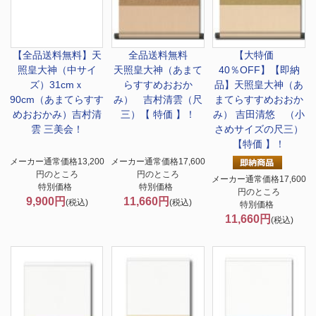
【全品送料無料】
天
全品送料無料
【大特価
照皇大神（中サイ
天照皇大神（あまて
40％OFF】
【即納
ズ）31cmｘ
らすすめおおか
品】天照皇大神（あ
90cm（あまてらすす
み） 吉村清雲（尺
まてらすすめおおか
めおおかみ）吉村清
三）【 特価 】！
み） 吉田清悠 （小
雲 三美会！
さめサイズの尺三）
【特価 】！
メーカー通常価格13,200
メーカー通常価格17,600
円のところ
円のところ
メーカー通常価格17,600
特別価格
特別価格
円のところ
9,900円
11,660円
(税込)
(税込)
特別価格
11,660円
(税込)