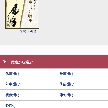
学校・教育
用途から選ぶ
仏事掛け
神事掛け
年中掛け
季節掛け
祝儀掛け
節句掛け
茶掛け