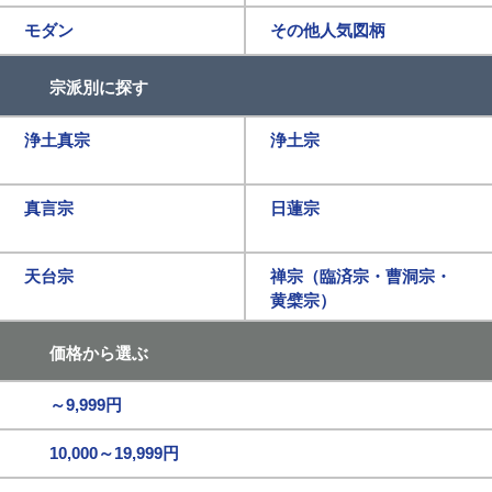
モダン
その他人気図柄
宗派別に探す
浄土真宗
浄土宗
真言宗
日蓮宗
天台宗
禅宗（臨済宗・曹洞宗・
黄檗宗）
価格から選ぶ
～9,999円
10,000～19,999円