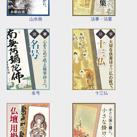
山水画
法事・法要
名号
十三仏