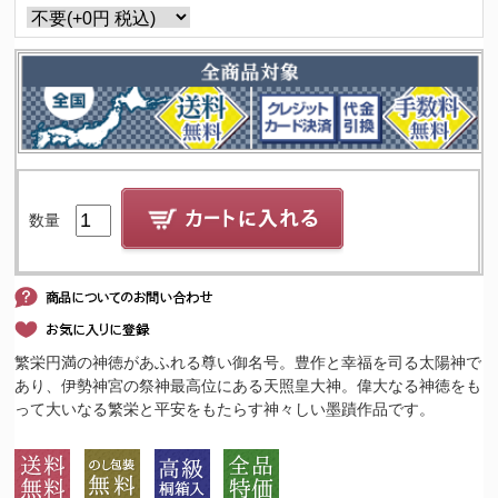
数量
繁栄円満の神徳があふれる尊い御名号。豊作と幸福を司る太陽神で
あり、伊勢神宮の祭神最高位にある天照皇大神。偉大なる神徳をも
って大いなる繁栄と平安をもたらす神々しい墨蹟作品です。