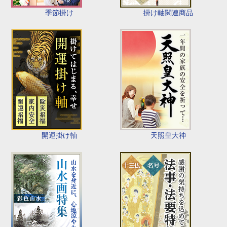
季節掛け
掛け軸関連商品
開運掛け軸
天照皇大神