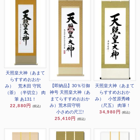
天照皇大神（あまて
らすすめおおか
【即納品】30％引御
天照皇大神（あまて
み） 荒木田 守民
神号 天照皇大神（あ
らすすめおおか
（茶）（半切立） 肉
まてらすすめおおか
み） 小笠原秀峰
筆 あ131！
み）荒木田守明
（尺五） 肉筆！
22,880円
(税込)
小さめの尺三!
34,980円
(税込)
25,410円
(税込)