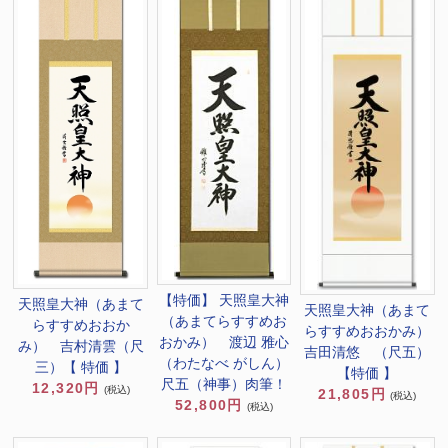
【特価】 天照皇大神
天照皇大神（あまて
天照皇大神（あまて
（あまてらすすめお
らすすめおおか
らすすめおおかみ）
おかみ） 渡辺 雅心
み） 吉村清雲（尺
吉田清悠 （尺五）
（わたなべ がしん）
三）【 特価 】
【特価 】
尺五（神事）肉筆！
12,320円
(税込)
21,805円
(税込)
52,800円
(税込)