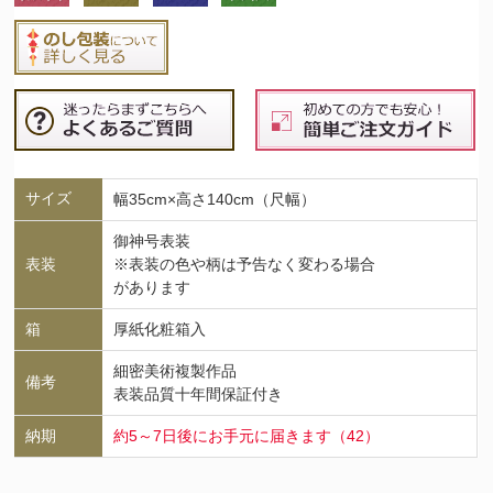
サイズ
幅35cm×高さ140cm（尺幅）
御神号表装
表装
※表装の色や柄は予告なく変わる場合
があります
箱
厚紙化粧箱入
細密美術複製作品
備考
表装品質十年間保証付き
納期
約5～7日後にお手元に届きます（42）