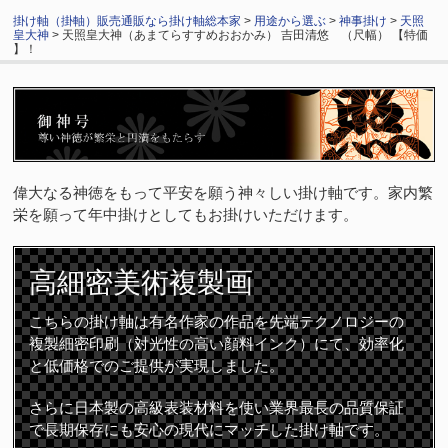
掛け軸（掛軸）販売通販なら掛け軸総本家
>
用途から選ぶ
>
神事掛け
>
天照
皇大神
> 天照皇大神（あまてらすすめおおかみ） 吉田清悠 （尺幅） 【特価
】！
偉大なる神徳をもって平安を願う神々しい掛け軸です。家内繁
栄を願って年中掛けとしてもお掛けいただけます。
高細密
美術複製画
こちらの掛け軸は有名作家の作品を先端テクノロジーの
複製細密印刷（対光性の高い顔料インク）にて、効率化
と低価格でのご提供が実現しました。
さらに日本製の高級表装材料を使い業界最長の品質保証
で長期保存にも安心の現代にマッチした掛け軸です。