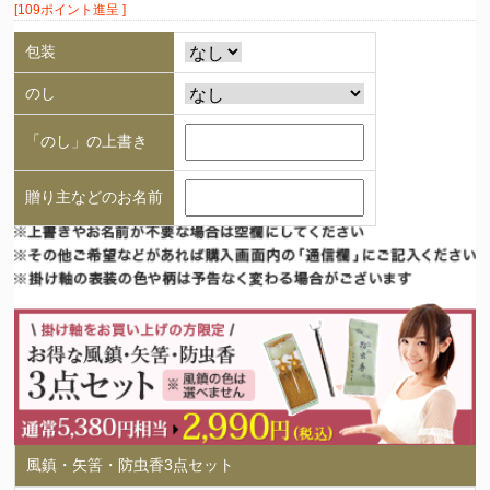
[109ポイント進呈 ]
包装
のし
「のし」の上書き
贈り主などのお名前
風鎮・矢筈・防虫香3点セット