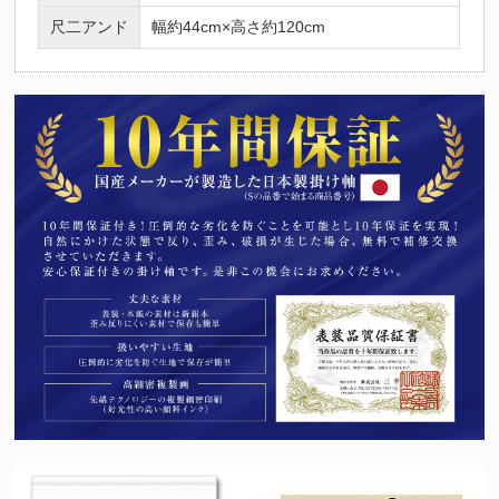
尺二アンド
幅約44cm×高さ約120cm