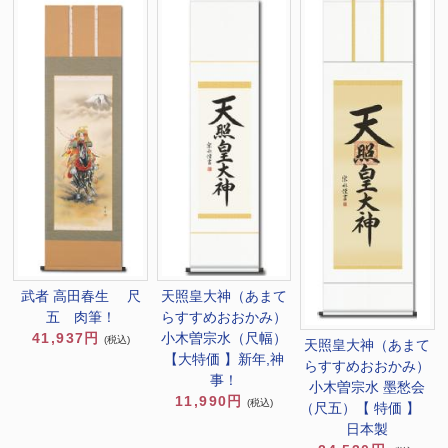
天照皇大神（あまて
武者 高田春生 尺
らすすめおおかみ）
五 肉筆！
小木曽宗水（尺幅）
41,937円
(税込)
天照皇大神（あまて
【大特価 】新年,神
らすすめおおかみ）
事！
小木曽宗水 墨愁会
11,990円
(税込)
（尺五）【 特価 】
日本製