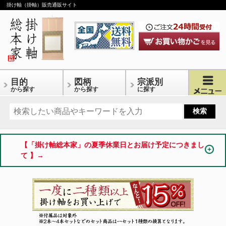
掛け軸（掛軸）販売通販サイト
目的
図柄
宗派別
から探す
から探す
に探す
【「掛け軸総本家」の夏季休業日とお届け予定につきまし
て 】→