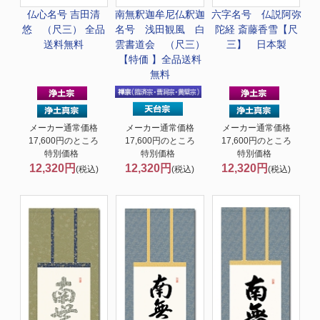
仏心名号 吉田清
南無釈迦牟尼仏
釈迦
六字名号 仏説阿弥
悠 （尺三） 全品
名号 浅田観風 白
陀経 斎藤香雪【尺
送料無料
雲書道会 （尺三）
三】 日本製
【特価 】全品送料
無料
メーカー通常価格
メーカー通常価格
メーカー通常価格
17,600円のところ
17,600円のところ
17,600円のところ
特別価格
特別価格
特別価格
12,320円
12,320円
12,320円
(税込)
(税込)
(税込)