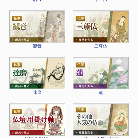
観音
三尊仏
達磨
蓮