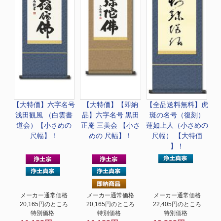
【大特価】
六字名号
【大特価】
【即納
【全品送料無料】
虎
浅田観風 （白雲書
品】六字名号 黒田
斑の名号（復刻）
道会）【小さめの
正庵 三美会 【小さ
蓮如上人（小さめの
尺幅】！
めの 尺幅】！
尺幅） 【大特価
】！
メーカー通常価格
メーカー通常価格
メーカー通常価格
20,165円のところ
20,165円のところ
22,405円のところ
特別価格
特別価格
特別価格