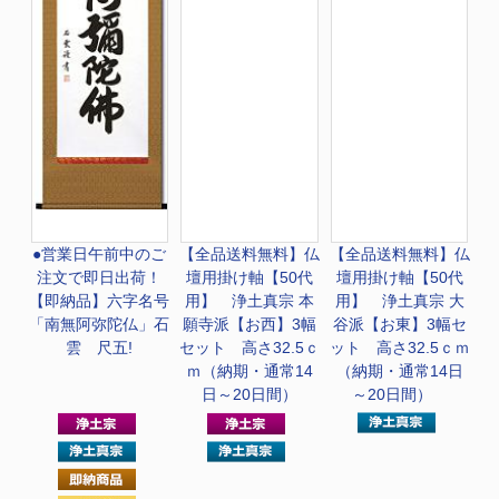
●営業日午前中のご
【全品送料無料】
仏
【全品送料無料】
仏
注文で即日出荷！
壇用掛け軸【50代
壇用掛け軸【50代
【即納品】六字名号
用】 浄土真宗 本
用】 浄土真宗 大
「南無阿弥陀仏」石
願寺派【お西】3幅
谷派【お東】3幅セ
雲 尺五!
セット 高さ32.5ｃ
ット 高さ32.5ｃｍ
ｍ（納期・通常14
（納期・通常14日
日～20日間）
～20日間）