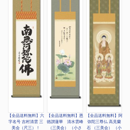
【全品送料無料】
六
【全品送料無料】
恩
【全品送料無料】
阿
字名号 吉村清雲 三
徳讃蓮華 清水雲峰
弥陀三尊仏 高見蘭
美会（尺三）！
（三美会） （小さ
石 （三美会） （小