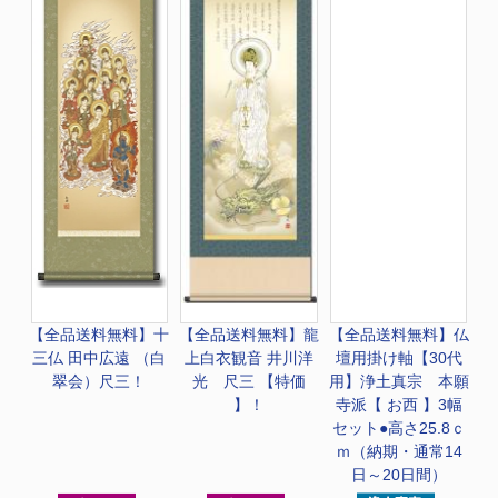
【全品送料無料】
十
【全品送料無料】
龍
【全品送料無料】
仏
三仏 田中広遠 （白
上白衣観音 井川洋
壇用掛け軸【30代
翠会）尺三！
光 尺三 【特価
用】浄土真宗 本願
】！
寺派【 お西 】3幅
セット●高さ25.8ｃ
ｍ（納期・通常14
日～20日間）