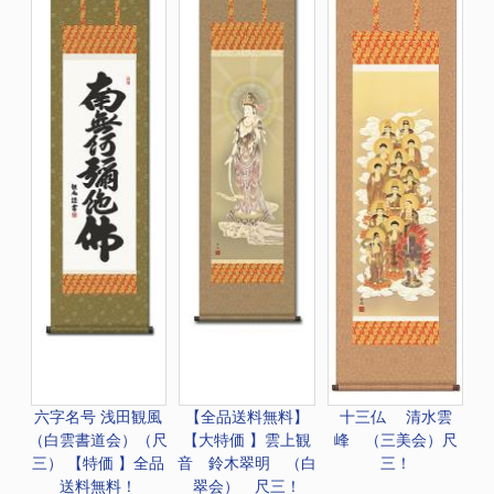
六字名号 浅田観風
【全品送料無料】
十三仏 清水雲
（白雲書道会）（尺
【大特価 】
雲上観
峰 （三美会）尺
三） 【特価 】全品
音 鈴木翠明 （白
三！
送料無料！
翠会） 尺三！