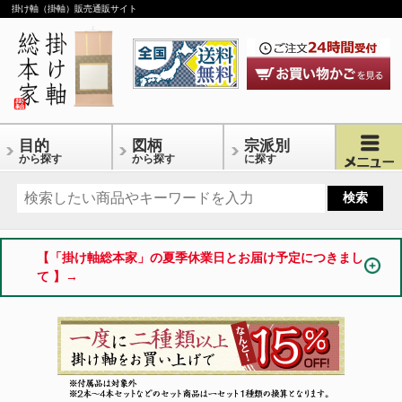
掛け軸（掛軸）販売通販サイト
目的
図柄
宗派別
から探す
から探す
に探す
【「掛け軸総本家」の夏季休業日とお届け予定につきまし
て 】→