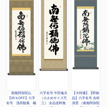
南無阿弥陀仏
六字名号 中田逸夫
【大特価】
【即納
【35％OFF】六字
（小さめサイズ尺
品】六字名号 吉村
名号 浅田観風 幅
三） 全品送料無
清雲 （南無阿弥陀