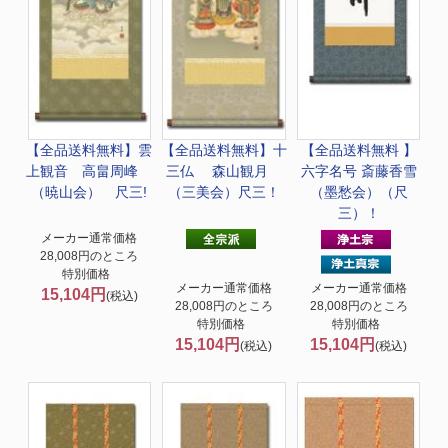
【全品送料無料】
雲
【全品送料無料】
十
【全品送料無料 】
上観音 高畠周峰
三仏 森山観月
六字名号 斎藤香雪
（暁山会） 尺三!
（三美会）尺三！
（墨愁会）（尺
三）！
メーカー通常価格
28,008円のところ
特別価格
メーカー通常価格
メーカー通常価格
15,104円
(税込)
28,008円のところ
28,008円のところ
特別価格
特別価格
15,104円
15,104円
(税込)
(税込)