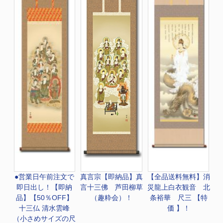
●営業日午前注文で
真言宗
【即納品】真
【全品送料無料】
消
即日出し！
【即納
言十三佛 芦田柳草
災龍上白衣観音 北
品】【50％OFF】
（趣粋会）！
条裕華 尺三 【特
十三仏 清水雲峰
価 】！
（小さめサイズの尺