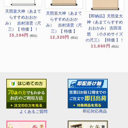
天照皇大神（あまて
天照皇大神（あまて
【即納品】天照皇大
らすすめおおか
らすすめおおか
神（あまてらすすめ
み） 吉村清雲（尺
み） 吉村清雲（尺
おおかみ） 吉田清
三）【 特価 】！
三）【 特価 】
悠 （小さめサイズ
15,104円
(税込)
12,320円
(税込)
の尺三） 【特価 】！
11,660円
(税込)
即応対応商品
よくあるご質問