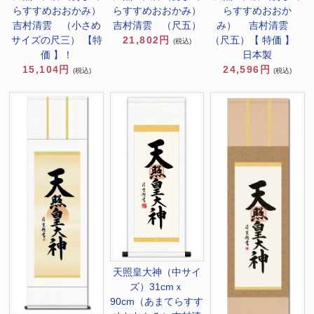
らすすめおおかみ）
らすすめおおか
らすすめおおかみ）
吉村清雲 （小さめ
み） 吉村清雲
吉村清雲 （尺五）
サイズの尺三） 【特
（尺五）【 特価 】
21,802円
(税込)
価 】！
日本製
15,104円
24,596円
(税込)
(税込)
天照皇大神（中サイ
ズ）31cmｘ
90cm（あまてらすす