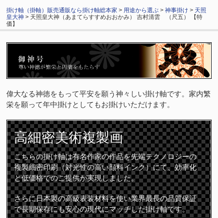
掛け軸（掛軸）販売通販なら掛け軸総本家
>
用途から選ぶ
>
神事掛け
>
天照
皇大神
> 天照皇大神（あまてらすすめおおかみ） 吉村清雲 （尺五） 【特
価】
偉大なる神徳をもって平安を願う神々しい掛け軸です。家内繁
栄を願って年中掛けとしてもお掛けいただけます。
高細密
美術複製画
こちらの掛け軸は有名作家の作品を先端テクノロジーの
複製細密印刷（対光性の高い顔料インク）にて、効率化
と低価格でのご提供が実現しました。
さらに日本製の高級表装材料を使い業界最長の品質保証
で長期保存にも安心の現代にマッチした掛け軸です。