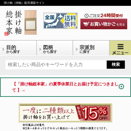
掛け軸（掛軸）販売通販サイト
目的
図柄
宗派別
から探す
から探す
に探す
【「掛け軸総本家」の夏季休業日とお届け予定につきまし
て 】→