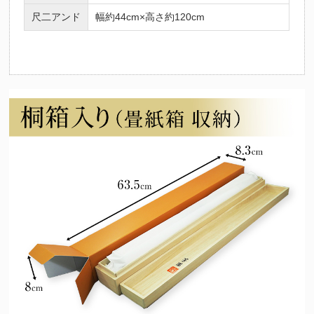
尺二アンド
幅約44cm×高さ約120cm