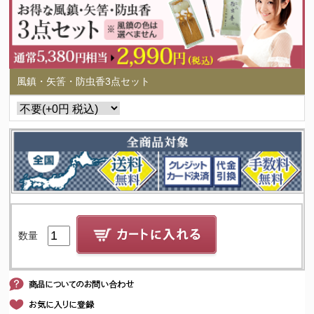
風鎮・矢筈・防虫香3点セット
数量