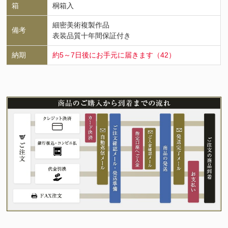
箱
桐箱入
細密美術複製作品
備考
表装品質十年間保証付き
納期
約5～7日後にお手元に届きます（42）