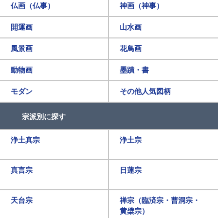
仏画（仏事）
神画（神事）
開運画
山水画
風景画
花鳥画
動物画
墨蹟・書
モダン
その他人気図柄
宗派別に探す
浄土真宗
浄土宗
真言宗
日蓮宗
天台宗
禅宗（臨済宗・曹洞宗・
黄檗宗）