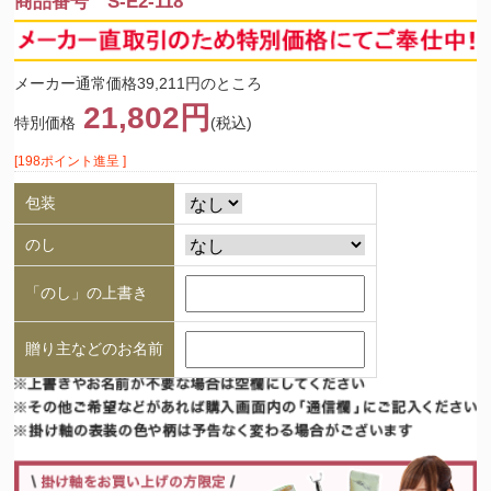
商品番号 S-E2-118
メーカー通常価格39,211円のところ
21,802円
特別価格
(税込)
[198ポイント進呈 ]
包装
のし
「のし」の上書き
贈り主などのお名前