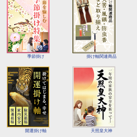
季節掛け
掛け軸関連商品
開運掛け軸
天照皇大神