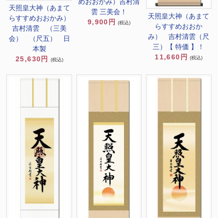
めおおかみ）吉村清
天照皇大神（あまて
雲 三美会！
天照皇大神（あまて
らすすめおおかみ）
9,900円
(税込)
らすすめおおか
吉村清雲 （三美
み） 吉村清雲（尺
会） （尺五） 日
三）【 特価 】！
本製
11,660円
(税込)
25,630円
(税込)