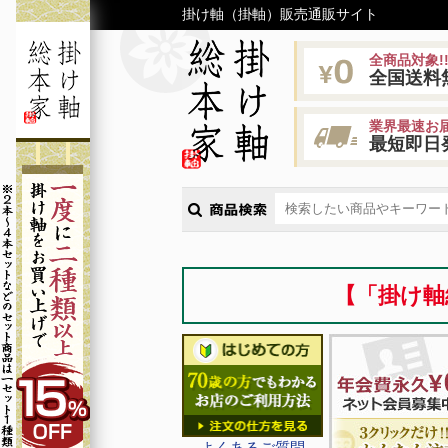
掛け軸（掛軸）販売通販サイト
全商品対象!
全国送料
業界最速お届
最短即日
【「掛け軸
よくあるご質問