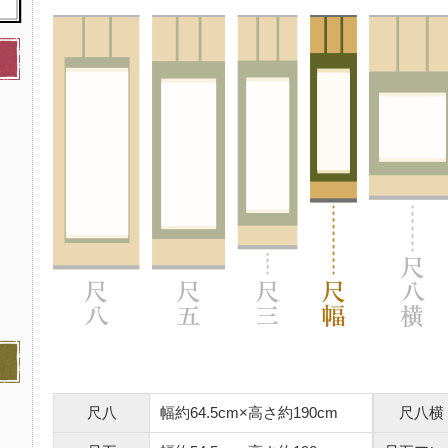
尺八
幅約64.5cm×高さ約190cm
尺八横