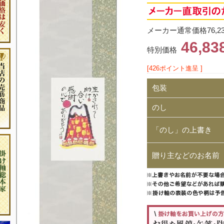
メーカー通常価格76,2
46,8
特別価格
[426ポイント進呈 ]
包装
のし
「のし」の上書き
贈り主などのお名前