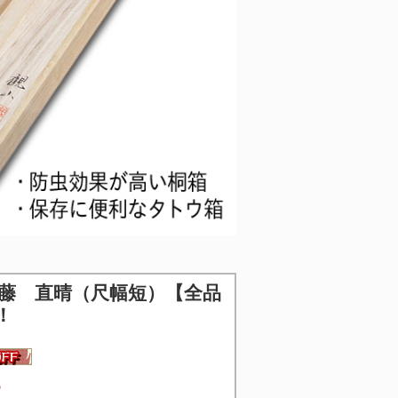
藤 直晴（尺幅短）【全品
！
5