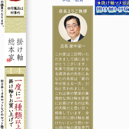
店長 家中栄一
この度はご訪問いた
だきまして誠にあり
がとうございます。
私事で恐縮ですがあ
る講演会の先生にあ
なたの名前は「家の
中が栄える一方」だ
ねと言われました。
これは家の繁栄の象
徴的な掛け軸を皆様
にお届けするのは私
の天職だと思い日々
精進しています。全
国の方に掛け軸を届
けたいという想いか
ら掛け軸の通販専門