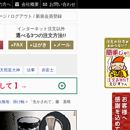
の方へ
会社概要
お問い合わせ
ージ
ログアウト
新規会員登録
インターネット注文以外
選べる3つの注文方法!!
FAX
はがき
メール
天照皇大神
法事
赤富士
まして 】→
白無地 掛け軸
> 「生かされて」藤 直晴