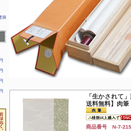
曹洞
9円
9円
9円
9円
「生かされて」
送料無料】肉筆
商品番号 N-7-21