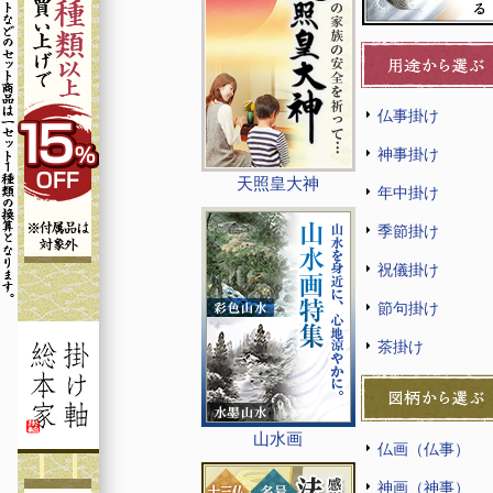
仏事掛け
神事掛け
天照皇大神
年中掛け
季節掛け
祝儀掛け
節句掛け
茶掛け
山水画
仏画（仏事）
神画（神事）