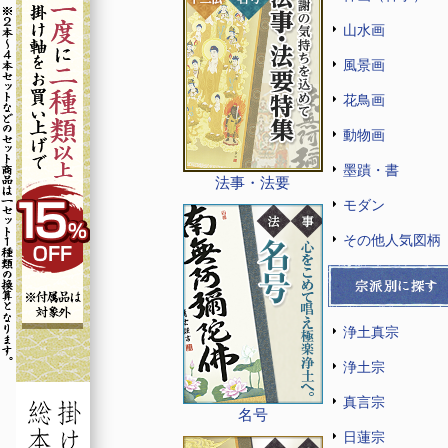
山水画
風景画
花鳥画
動物画
墨蹟・書
法事・法要
モダン
その他人気図柄
浄土真宗
浄土宗
真言宗
名号
日蓮宗