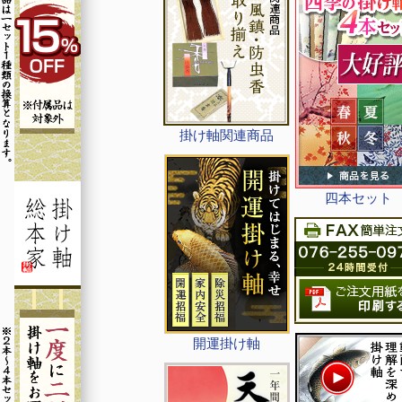
掛け軸関連商品
四本セット
開運掛け軸