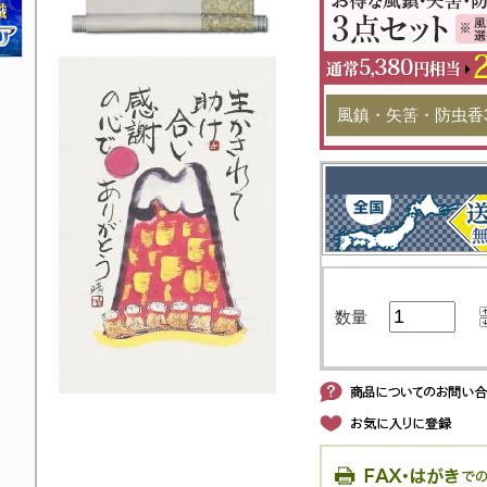
風鎮・矢筈・防虫香
数量