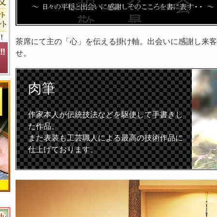
茶席にて主の「心」を伝える掛け軸。出会いに感謝し来客
せ。
肉筆
作家本人が伝統技法などを駆使して手書きし
た作品。
また表装も工芸職人による最高の技術作品に
仕上げております。