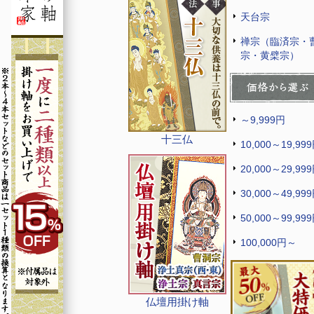
天台宗
禅宗（臨済宗・
宗・黄檗宗）
～9,999円
十三仏
10,000～19,99
20,000～29,99
30,000～49,99
50,000～99,99
100,000円～
仏壇用掛け軸