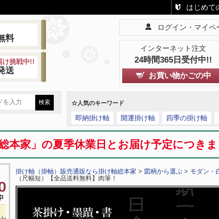
はじめて
ログイン・マイペ
!
無料
インターネット注文
24時間365日受付中!!
け挑戦中!!
発送
お買い物かごの中
☆人気のキーワード
即納掛け軸
開運掛け軸
四季の掛け軸
総本家」の夏季休業日とお届け予定につき
掛け軸（掛軸）販売通販なら掛け軸総本家
>
図柄から選ぶ
>
モダン・
（尺幅短）【全品送料無料】肉筆！