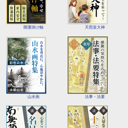
開運掛け軸
天照皇大神
山水画
法事・法要