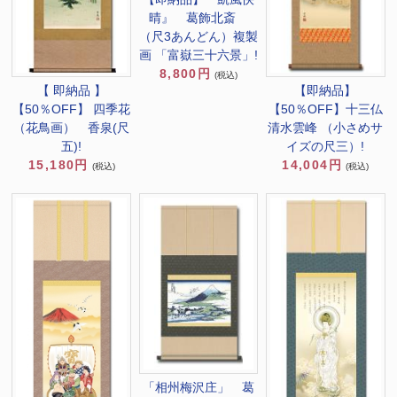
晴』 葛飾北斎
（尺3あんどん）複製
画 「富嶽三十六景」!
8,800円
(税込)
【 即納品 】
【即納品】
【50％OFF】 四季花
【50％OFF】十三仏
（花鳥画） 香泉(尺
清水雲峰 （小さめサ
五)!
イズの尺三）!
15,180円
14,004円
(税込)
(税込)
「相州梅沢庄」 葛