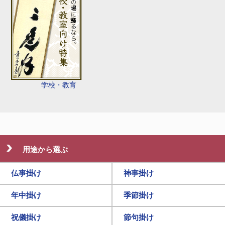
学校・教育
用途から選ぶ
仏事掛け
神事掛け
年中掛け
季節掛け
祝儀掛け
節句掛け