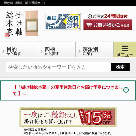
掛け軸（掛軸）販売通販サイト
目的
図柄
宗派別
から探す
から探す
に探す
【「掛け軸総本家」の夏季休業日とお届け予定につきまし
て 】→