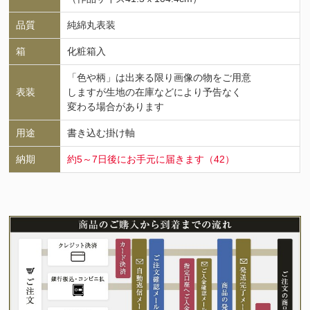
品質
純綿丸表装
箱
化粧箱入
「色や柄」は出来る限り画像の物をご用意
表装
しますが生地の在庫などにより予告なく
変わる場合があります
用途
書き込む掛け軸
納期
約5～7日後にお手元に届きます（42）