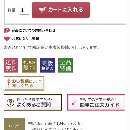
数量
書き込むだけで格調高い本表装掛軸が仕上がります。
幅54.5cm×高さ184cm（尺五）
サイズ
（作品サイズ41.5ｘ104.4cm）