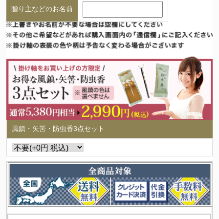
贈り主などのお名前
風鎮・矢筈・防虫香3点セット