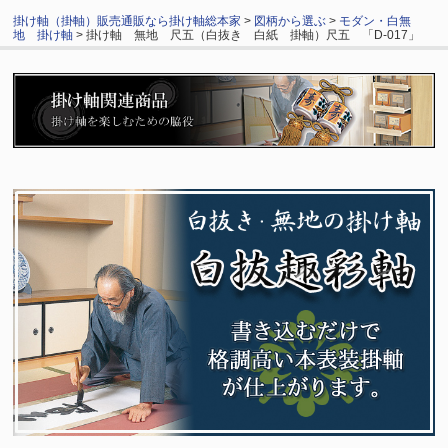
掛け軸（掛軸）販売通販なら掛け軸総本家
>
図柄から選ぶ
>
モダン・白無
地 掛け軸
> 掛け軸 無地 尺五（白抜き 白紙 掛軸）尺五 「D-017」