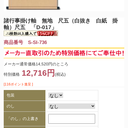
諸行事
掛け軸 無地 尺五（白抜き 白紙 掛
軸）尺五 「D-017」
商品番号 S-SI-736
メーカー通常価格14,520円のところ
12,716円
特別価格
(税込)
[116ポイント進呈 ]
包装
のし
「のし」の上書き