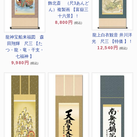
飾北斎 （尺3あんど
ん）複製画 【富嶽三
十六景】！
8,800円
(税込)
龍上白衣観音 井川洋
龍神宝船来福図 森
光 尺三 【特価 】！
田翔輝 尺三 【た
12,540円
(税込)
つ・龍・竜・干支・
七福神 】
9,980円
(税込)