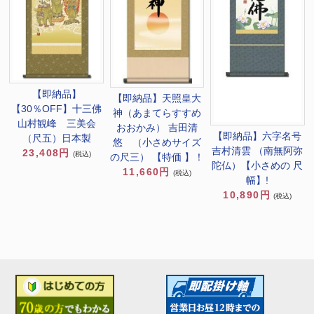
【即納品】
【即納品】天照皇大
【30％OFF】十三佛
神（あまてらすすめ
山村観峰 三美会
おおかみ） 吉田清
【即納品】六字名号
（尺五）日本製
悠 （小さめサイズ
吉村清雲 （南無阿弥
23,408円
(税込)
の尺三） 【特価 】！
陀仏）【小さめの 尺
11,660円
(税込)
幅】!
10,890円
(税込)