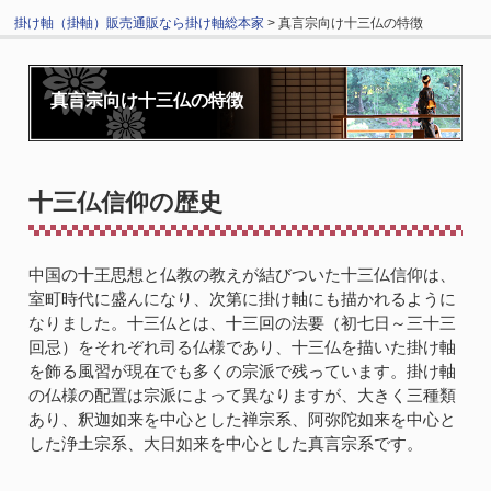
掛け軸（掛軸）販売通販なら掛け軸総本家
> 真言宗向け十三仏の特徴
真言宗向け十三仏の特徴
十三仏信仰の歴史
中国の十王思想と仏教の教えが結びついた十三仏信仰は、
室町時代に盛んになり、次第に掛け軸にも描かれるように
なりました。十三仏とは、十三回の法要（初七日～三十三
回忌）をそれぞれ司る仏様であり、十三仏を描いた掛け軸
を飾る風習が現在でも多くの宗派で残っています。掛け軸
の仏様の配置は宗派によって異なりますが、大きく三種類
あり、釈迦如来を中心とした禅宗系、阿弥陀如来を中心と
した浄土宗系、大日如来を中心とした真言宗系です。