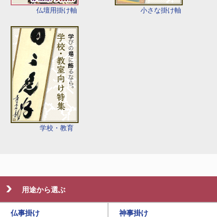
仏壇用掛け軸
小さな掛け軸
学校・教育
用途から選ぶ
仏事掛け
神事掛け