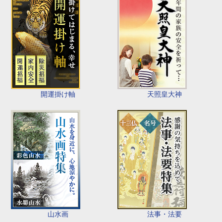
開運掛け軸
天照皇大神
山水画
法事・法要