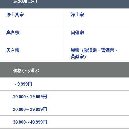
宗派別に探す
浄土真宗
浄土宗
真言宗
日蓮宗
天台宗
禅宗（臨済宗・曹洞宗・
黄檗宗）
価格から選ぶ
～9,999円
10,000～19,999円
20,000～29,999円
30,000～49,999円