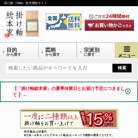
掛け軸（掛軸）販売通販サイト
目的
図柄
宗派別
から探す
から探す
に探す
【「掛け軸総本家」の夏季休業日とお届け予定につきまし
て 】→