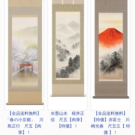
【全品送料無料】
水墨山水 桜井正
【全品送料無料】
「春の小京都」 川
信 尺五【肉筆】
【特価】
赤富士 川
島正行 尺五【肉
【特価】！
崎光春 尺五立【 特
筆】！
価 】！