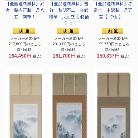
【全国送料無料】
武
【全品送料無料】
吉
【全品送料無料】
赤
者 藤吉正勝 尺八
祥 黎明不二 金武
富士 中沢勝 尺五
立 肉筆！
桂翠 尺五立【 特価
立【 特価 】！
】！
メーカー通常価格
メーカー通常価格
メーカー通常価格
217,800円のところ
231,000円のところ
199,650円のところ
特別価格
特別価格
特別価格
164,450円
161,700円
150,837円
(税込)
(税込)
(税込)