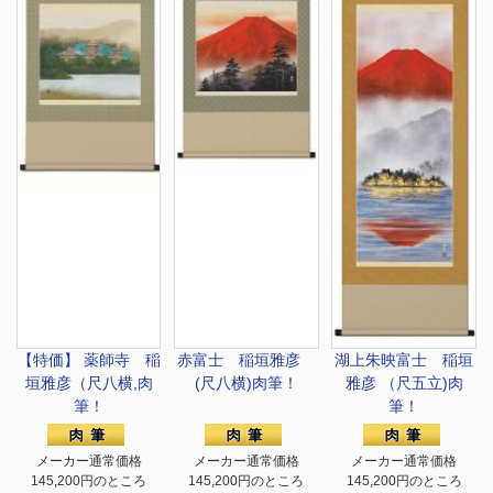
【特価】 薬師寺 稲
赤富士 稲垣雅彦
湖上朱映富士 稲垣
垣雅彦（尺八横,肉
(尺八横)肉筆！
雅彦 （尺五立)肉
筆！
筆！
メーカー通常価格
メーカー通常価格
メーカー通常価格
145,200円のところ
145,200円のところ
145,200円のところ