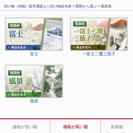
掛け軸（掛軸）販売通販なら掛け軸総本家
>
図柄から選ぶ
> 風景画
富士
一富士二鷹三茄子
風景
価格が安い順
価格が高い順
新着順