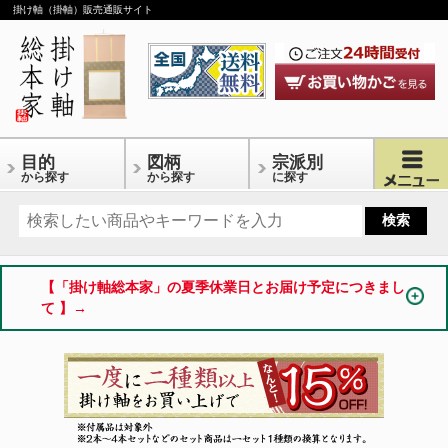
掛け軸（掛軸）販売通販サイト
目的
図柄
宗派別
から探す
から探す
に探す
【「掛け軸総本家」の夏季休業日とお届け予定につきまし
て 】→