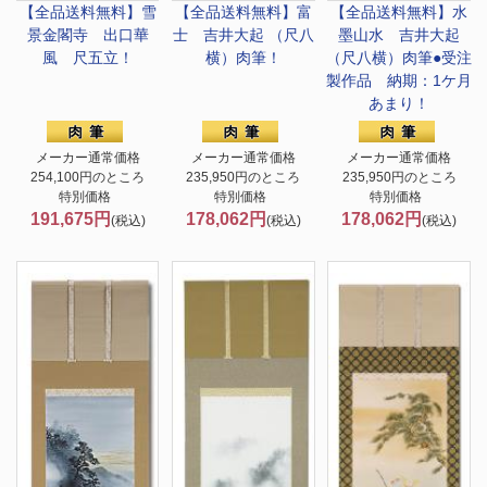
【全品送料無料】
雪
【全品送料無料】
富
【全品送料無料】
水
景金閣寺 出口華
士 吉井大起 （尺八
墨山水 吉井大起
風 尺五立！
横）肉筆！
（尺八横）肉筆●受注
製作品 納期：1ケ月
あまり！
メーカー通常価格
メーカー通常価格
メーカー通常価格
254,100円のところ
235,950円のところ
235,950円のところ
特別価格
特別価格
特別価格
191,675円
178,062円
178,062円
(税込)
(税込)
(税込)