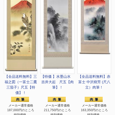
【全品送料無料】
三
【特価 】
水墨山水
【全品送料無料】
赤
福之図（一富士二鷹
吉井大起 尺五【肉
富士 中沢樹芳 (尺八
三茄子）尺五【特
筆】！
立）肉筆！
価】！
メーカー通常価格
メーカー通常価格
メーカー通常価格
187,000円のところ
211,750円のところ
163,350円のところ
特別価格
特別価格
特別価格