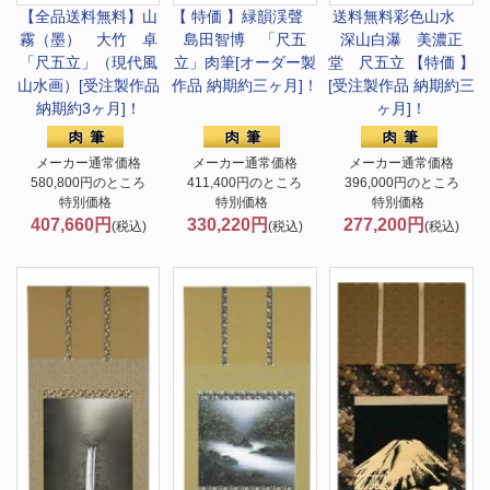
【全品送料無料】
山
【 特価 】緑韻渓聲
送料無料
彩色山水
霧（墨） 大竹 卓
島田智博 「尺五
深山白瀑 美濃正
「尺五立」（現代風
立」肉筆[オーダー製
堂 尺五立 【特価 】
山水画）[受注製作品
作品 納期約三ヶ月]！
[受注製作品 納期約三
納期約3ヶ月]！
ヶ月]！
メーカー通常価格
メーカー通常価格
メーカー通常価格
580,800円のところ
411,400円のところ
396,000円のところ
特別価格
特別価格
特別価格
407,660円
330,220円
277,200円
(税込)
(税込)
(税込)