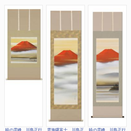
暁の霊峰 川島正行
雲海曙富士 川島正
暁の霊峰 川島正行