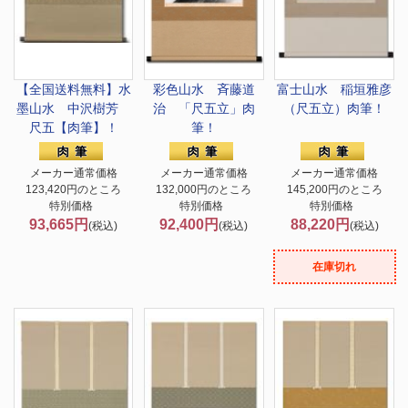
【全国送料無料】
水
彩色山水 斉藤道
富士山水 稲垣雅彦
墨山水 中沢樹芳
治 「尺五立」肉
（尺五立）肉筆！
尺五【肉筆】！
筆！
メーカー通常価格
メーカー通常価格
メーカー通常価格
123,420円のところ
132,000円のところ
145,200円のところ
特別価格
特別価格
特別価格
93,665円
92,400円
88,220円
(税込)
(税込)
(税込)
在庫切れ