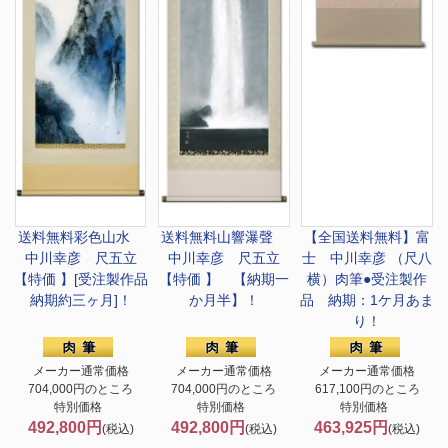
送料無料
彩色山水
送料無料
山響瀑聲
【全国送料無料】
富
中川幸彦 尺五立
中川幸彦 尺五立
士 中川幸彦 （尺八
【特価 】[受注製作品
【特価 】 【納期一
横）肉筆●受注製作
納期約三ヶ月]！
か月半】！
品 納期：1ケ月あま
り！
メーカー通常価格
メーカー通常価格
メーカー通常価格
704,000円のところ
704,000円のところ
617,100円のところ
特別価格
特別価格
特別価格
492,800円
492,800円
463,925円
(税込)
(税込)
(税込)