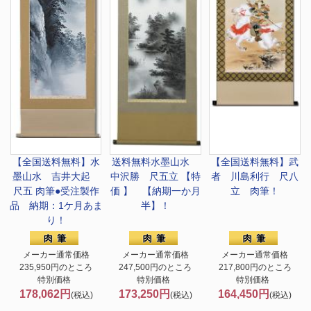
【全国送料無料】
水
送料無料
水墨山水
【全国送料無料】
武
墨山水 吉井大起
中沢勝 尺五立 【特
者 川島利行 尺八
尺五 肉筆●受注製作
価 】 【納期一か月
立 肉筆！
品 納期：1ケ月あま
半】！
り！
メーカー通常価格
メーカー通常価格
メーカー通常価格
235,950円のところ
247,500円のところ
217,800円のところ
特別価格
特別価格
特別価格
178,062円
173,250円
164,450円
(税込)
(税込)
(税込)