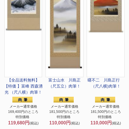
【全品送料無料】
富士山水 川島正
曙不二 川島正行
【特価 】
富峰 西森湧
（尺五立）肉筆！
（尺八横)肉筆！
光 （尺八横）肉筆！
メーカー通常価格
メーカー通常価格
メーカー通常価格
169,400円のところ
181,500円のところ
181,500円のところ
特別価格
特別価格
特別価格
119,680円
110,000円
110,000円
(税込)
(税込)
(税込)