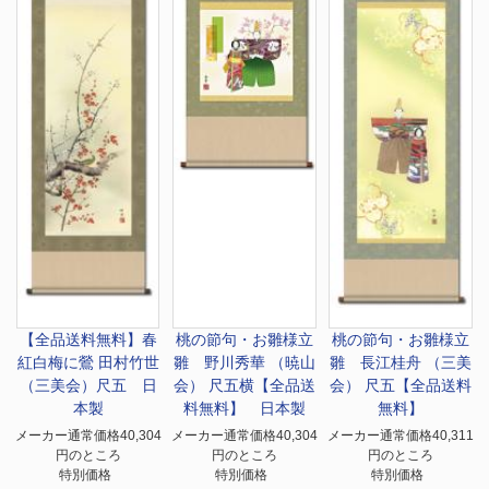
【全品送料無料】春
桃の節句・お雛様
立
桃の節句・お雛様
立
紅白梅に鶯 田村竹世
雛 野川秀華 （暁山
雛 長江桂舟 （三美
（三美会）尺五 日
会） 尺五横【全品送
会） 尺五【全品送料
本製
料無料】 日本製
無料】
メーカー通常価格40,304
メーカー通常価格40,304
メーカー通常価格40,311
円のところ
円のところ
円のところ
特別価格
特別価格
特別価格