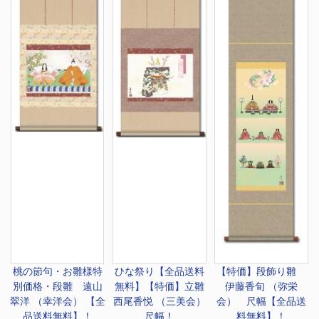
桃の節句・お雛様
特
ひな祭り
【全品送料
【特価】
段飾り雛
別価格・段雛 遠山
無料】【特価】立雛
伊藤香旬 （弥栄
翠洋 （幸洋会） 【全
西尾香悦 （三美会）
会） 尺幅【全品送
品送料無料】！
尺幅！
料無料】！