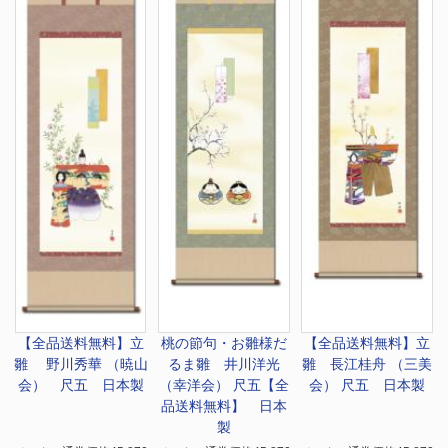
【全品送料無料】
立
桃の節句・お雛様
だ
【全品送料無料】
立
雛 野川秀華 （暁山
るま雛 井川洋光
雛 長江桂舟 （三美
会） 尺五 日本製
（幸洋会） 尺五【全
会） 尺五 日本製
品送料無料】 日本
製