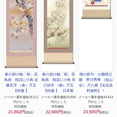
春の掛け軸「桜」
花
春の掛け軸「桜」
花
桃の節句・お雛様
立
鳥画 桜花に小鳥 近
鳥画 桜花に小鳥 長
雛 野川秀華 （暁山
藤玄洋 （春）尺五
江桂舟 （春）尺五
会） 尺八横【全品送
【特価 】
【特価 】 日本製
料無料】！
メーカー通常価格39,211
メーカー通常価格30,800
メーカー通常価格44,814
円のところ
円のところ
円のところ
特別価格
特別価格
特別価格
21,802円
22,660円
23,505円
(税込)
(税込)
(税込)