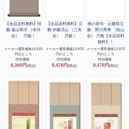
【全品送料無料】
段
【全品送料無料】
立
桃の節句・お雛様
立
雛 遠山翠洋 （幸洋
雛 伊藤渓山 （三美
雛 野川秀華 （暁山
会） 尺幅！
会） 尺幅！
会） 尺幅【全品送料
無料】！
メーカー通常価格14,520
メーカー通常価格13,970
メーカー通常価格13,970
円のところ
円のところ
円のところ
特別価格
特別価格
特別価格
8,360円
9,478円
9,478円
(税込)
(税込)
(税込)