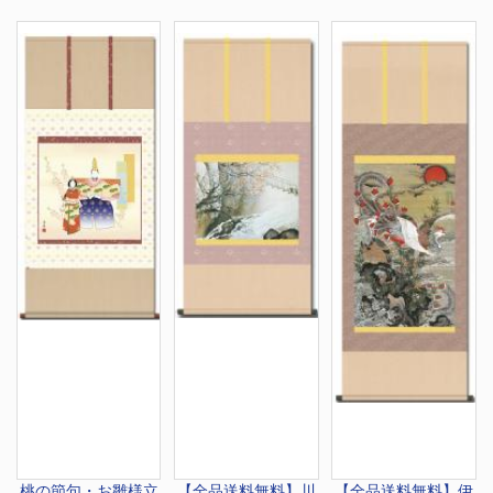
桃の節句・お雛様
立
【全品送料無料】
川
【全品送料無料】
伊