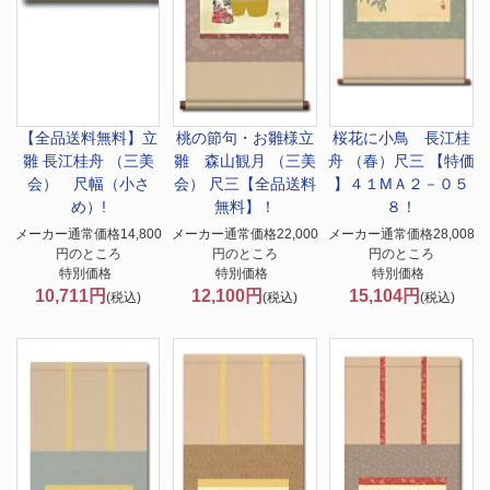
【全品送料無料】
立
桃の節句・お雛様
立
桜花に小鳥 長江桂
雛 長江桂舟 （三美
雛 森山観月 （三美
舟 （春）尺三 【特価
会） 尺幅（小さ
会） 尺三【全品送料
】４１MＡ２－０５
め）!
無料】！
８！
メーカー通常価格14,800
メーカー通常価格22,000
メーカー通常価格28,008
円のところ
円のところ
円のところ
特別価格
特別価格
特別価格
10,711円
12,100円
15,104円
(税込)
(税込)
(税込)