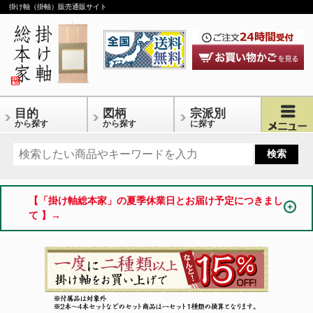
掛け軸（掛軸）販売通販サイト
目的
図柄
宗派別
から探す
から探す
に探す
【「掛け軸総本家」の夏季休業日とお届け予定につきまし
て 】→