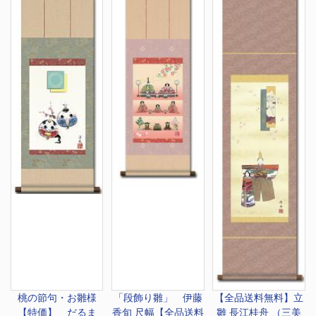
桃の節句・お雛様
「段飾り雛」 伊藤
【全品送料無料】
立
【特価】 だるま
香旬 尺幅【全品送料
雛 長江桂舟 （三美