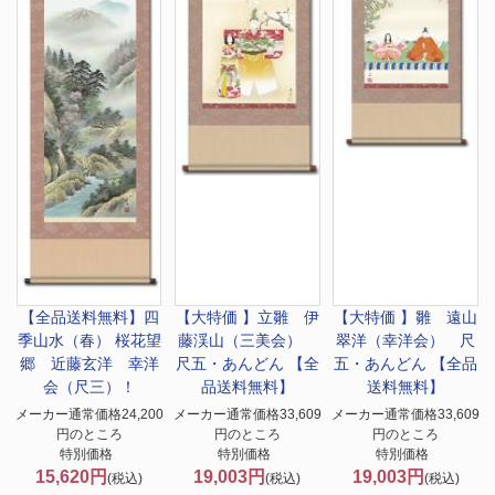
【全品送料無料】
四
【大特価 】
立雛 伊
【大特価 】
雛 遠山
季山水（春） 桜花望
藤渓山（三美会）
翠洋（幸洋会） 尺
郷 近藤玄洋 幸洋
尺五・あんどん 【全
五・あんどん 【全品
会（尺三）！
品送料無料】
送料無料】
メーカー通常価格24,200
メーカー通常価格33,609
メーカー通常価格33,609
円のところ
円のところ
円のところ
特別価格
特別価格
特別価格
15,620円
19,003円
19,003円
(税込)
(税込)
(税込)