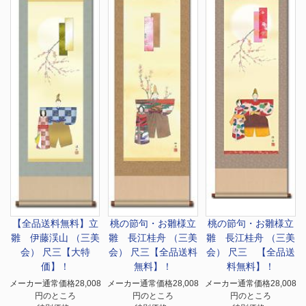
【全品送料無料】
立
桃の節句・お雛様
立
桃の節句・お雛様
立
雛 伊藤渓山 （三美
雛 長江桂舟 （三美
雛 長江桂舟 （三美
会） 尺三【大特
会） 尺三【全品送料
会） 尺三 【全品送
価】！
無料】！
料無料】！
メーカー通常価格28,008
メーカー通常価格28,008
メーカー通常価格28,008
円のところ
円のところ
円のところ