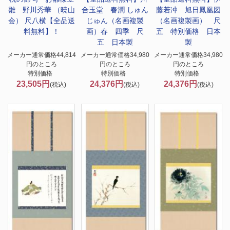
雛 野川秀華 （暁山
合玉堂 春潤 しゅん
藤若冲 旭日鳳凰図
会） 尺八横【全品送
じゅん（名画複製
（名画複製画） 尺
料無料】！
画）春 四季 尺
五 特別価格 日本
五 日本製
製
メーカー通常価格44,814
メーカー通常価格34,980
メーカー通常価格34,980
円のところ
円のところ
円のところ
特別価格
特別価格
特別価格
23,505円
24,376円
24,376円
(税込)
(税込)
(税込)