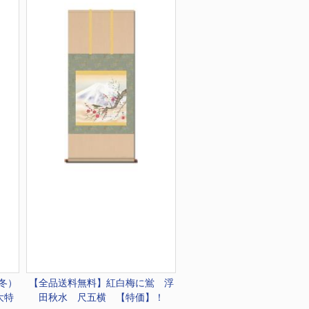
冬）
【全品送料無料】
紅白梅に鴬 浮
大特
田秋水 尺五横 【特価】！