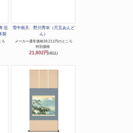
寿 近
雪中南天 野川秀幸（尺五あんど
本製
ん）
ころ
メーカー通常価格39,211円のところ
特別価格
21,802円
(税込)