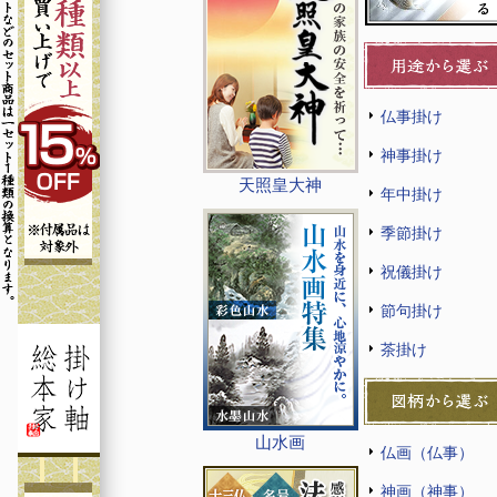
仏事掛け
神事掛け
天照皇大神
年中掛け
季節掛け
祝儀掛け
節句掛け
茶掛け
山水画
仏画（仏事）
神画（神事）