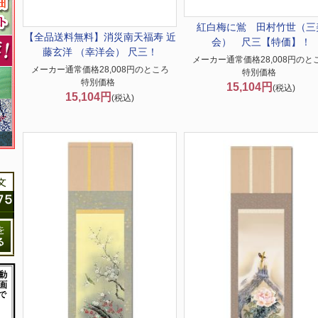
紅白梅に鴬 田村竹世（三
【全品送料無料】
消災南天福寿 近
会） 尺三【特価】！
藤玄洋 （幸洋会） 尺三！
メーカー通常価格28,008円のと
メーカー通常価格28,008円のところ
特別価格
特別価格
15,104円
(税込)
15,104円
(税込)