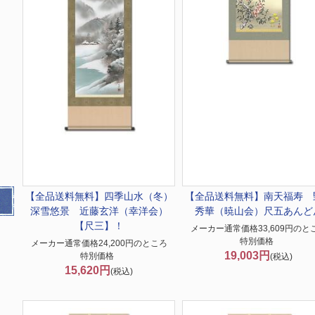
【全品送料無料】
四季山水（冬）
【全品送料無料】
南天福寿 
深雪悠景 近藤玄洋（幸洋会）
秀華（暁山会）尺五あんど
【尺三】！
メーカー通常価格33,609円のと
特別価格
メーカー通常価格24,200円のところ
19,003円
特別価格
(税込)
15,620円
(税込)