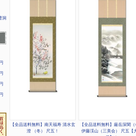
曹洞
9円
9円
9円
9円
【全品送料無料】
南天福寿 清水玄
【全品送料無料】
厳岳深閑（
澄 （冬） 尺五！
伊藤渓山（三美会） 尺五【