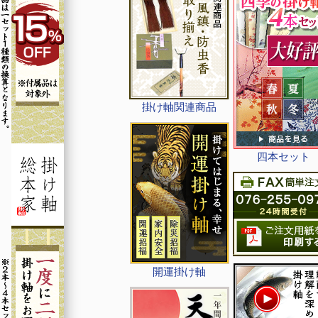
掛け軸関連商品
四本セット
開運掛け軸