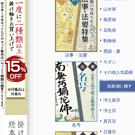
山水画
風景画
花鳥画
動物画
墨蹟・書
法事・法要
モダン
その他人気図柄
浄土真宗
浄土宗
真言宗
名号
日蓮宗