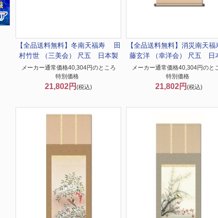
【全品送料無料】冬
南天福寿 田
【全品送料無料】
消災南天福
村竹世 （三美会） 尺五 日本製
藤玄洋 （幸洋会） 尺五 日
メーカー通常価格40,304円のところ
メーカー通常価格40,304円のと
特別価格
特別価格
21,802円
21,802円
(税込)
(税込)