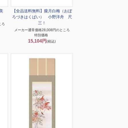
美
【全品送料無料】
朧月白梅（おぼ
ろづきはくばい） 小野洋舟 尺
三！
ころ
メーカー通常価格28,008円のところ
特別価格
15,104円
(税込)