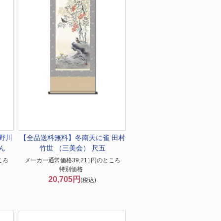
野川
【全品送料無料】冬
南天に雀 田村
ん
竹世 （三美会） 尺五
ころ
メーカー通常価格39,211円のところ
特別価格
20,705円
(税込)