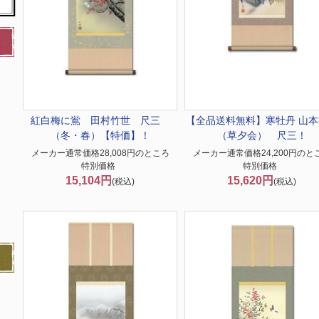
紅白梅に鴬 田村竹世 尺三
【全品送料無料】
寒牡丹 山
（冬・春）【特価】！
（草夕会） 尺三！
メーカー通常価格28,008円のところ
メーカー通常価格24,200円のと
特別価格
特別価格
15,104円
15,620円
(税込)
(税込)