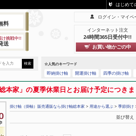
はじめて
ログイン・マイペ
!
無料
インターネット注文
24時間365日受付中!!
け挑戦中!!
発送
お買い物かごの中
☆人気のキーワード
即納掛け軸
開運掛け軸
四季の掛け軸
総本家」の夏季休業日とお届け予定につき
掛け軸（掛軸）販売通販なら掛け軸総本家
>
用途から選ぶ
>
季節掛け
並び替え