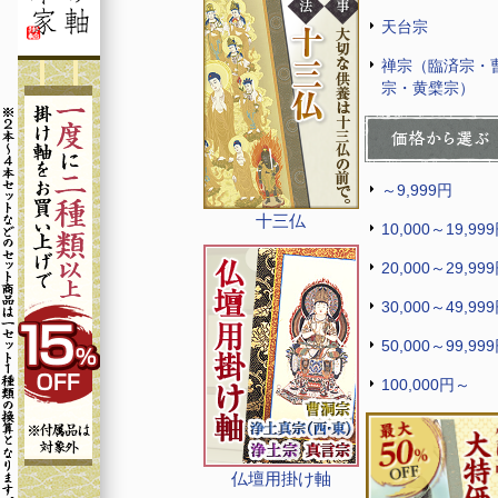
天台宗
禅宗（臨済宗・
宗・黄檗宗）
～9,999円
十三仏
10,000～19,99
20,000～29,99
30,000～49,99
50,000～99,99
100,000円～
仏壇用掛け軸