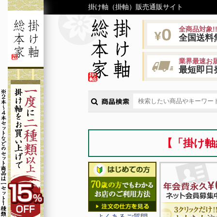
掛け軸（掛軸）販売通販サイト
全商品対象!
全国送料
業界最速お届
最短即日
【「掛け軸
よくあるご質問