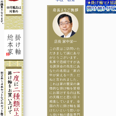
店長 家中栄一
この度はご訪問いた
だきまして誠にあり
がとうございます。
私事で恐縮ですがあ
る講演会の先生にあ
なたの名前は「家の
中が栄える一方」だ
ねと言われました。
これは家の繁栄の象
徴的な掛け軸を皆様
にお届けするのは私
の天職だと思い日々
精進しています。全
国の方に掛け軸を届
けたいという想いか
ら掛け軸の通販専門