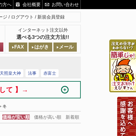
の方へ
会社概要
お問い合わせ
ージ
ログアウト
新規会員登録
インターネット注文以外
選べる3つの注文方法!!
FAX
はがき
メール
天照皇大神
法事
赤富士
まして 】→
> 冬
価格が安い順
価格が高い順
新着順