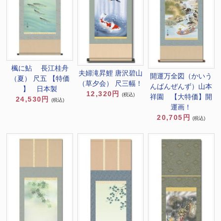
楓に鮎 長江桂舟
夫婦滝昇鯉 唐沢碧山
開運万全図（かいう
（夏） 尺五 【特価
（草夕会） 尺三幅！
んばんぜんず）山本
】 日本製
12,320円
(税込)
祥園 【大特価】開
24,530円
(税込)
運画！
20,705円
(税込)