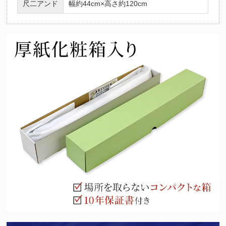
尺二アンド
幅約44cm×高さ約120cm