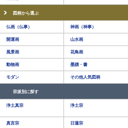
図柄から選ぶ
仏画（仏事）
神画（神事）
開運画
山水画
風景画
花鳥画
動物画
墨蹟・書
モダン
その他人気図柄
宗派別に探す
浄土真宗
浄土宗
真言宗
日蓮宗