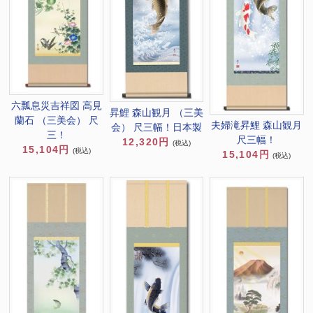
六瓢息災吉祥図 高見
昇鯉 森山観月 （三美
蘭石 （三美会） 尺
夫婦滝昇鯉 森山観月
会） 尺三幅！日本製
三！
尺三幅！
12,320円
(税込)
15,104円
(税込)
15,104円
(税込)