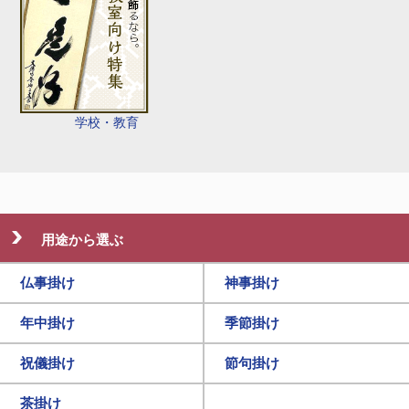
学校・教育
用途から選ぶ
仏事掛け
神事掛け
年中掛け
季節掛け
祝儀掛け
節句掛け
茶掛け