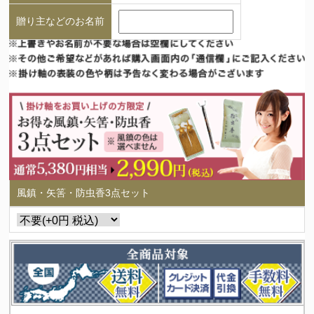
贈り主などのお名前
風鎮・矢筈・防虫香3点セット