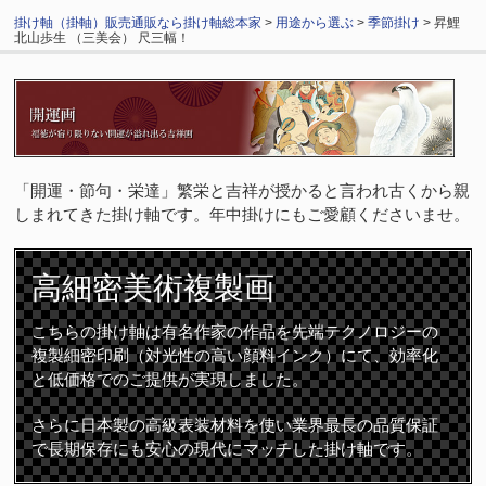
掛け軸（掛軸）販売通販なら掛け軸総本家
>
用途から選ぶ
>
季節掛け
> 昇鯉
北山歩生 （三美会） 尺三幅！
「開運・節句・栄達」繁栄と吉祥が授かると言われ古くから親
しまれてきた掛け軸です。年中掛けにもご愛顧くださいませ。
高細密
美術複製画
こちらの掛け軸は有名作家の作品を先端テクノロジーの
複製細密印刷（対光性の高い顔料インク）にて、効率化
と低価格でのご提供が実現しました。
さらに日本製の高級表装材料を使い業界最長の品質保証
で長期保存にも安心の現代にマッチした掛け軸です。