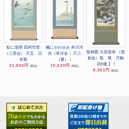
鮎に翡翠 田村竹世
楓にかわせみ 井川洋
龍神図 大原悠幸 （悠
（三美会） 尺五 日
光（幸洋会 ）尺三
創会）龍 竜 尺幅
本製
（夏）！
【特価 】！
21,802円
15,620円
(税込)
(税込)
9,501円
(税込)