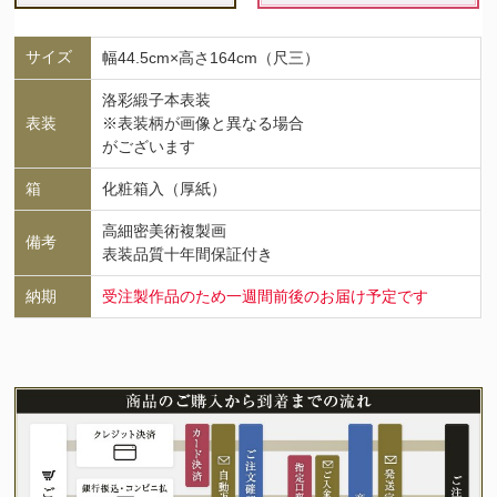
サイズ
幅44.5cm×高さ164cm（尺三）
洛彩緞子本表装
表装
※表装柄が画像と異なる場合
がございます
箱
化粧箱入（厚紙）
高細密美術複製画
備考
表装品質十年間保証付き
納期
受注製作品のため一週間前後のお届け予定です