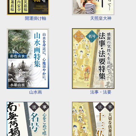
開運掛け軸
天照皇大神
山水画
法事・法要