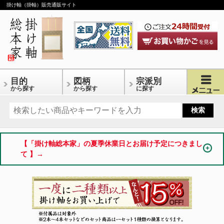
掛け軸（掛軸）販売通販サイト
目的
図柄
宗派別
から探す
から探す
に探す
【「掛け軸総本家」の夏季休業日とお届け予定につきまし
て 】→