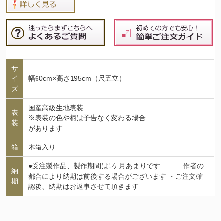
サ
イ
幅60cm×高さ195cm（尺五立）
ズ
国産高級生地表装
表
※表装の色や柄は予告なく変わる場合
装
があります
箱
木箱入り
●受注製作品、製作期間は1ケ月あまりです 作者の
納
都合により納期は前後する場合がございます ・ご注文確
期
認後、納期はお返事させて頂きます