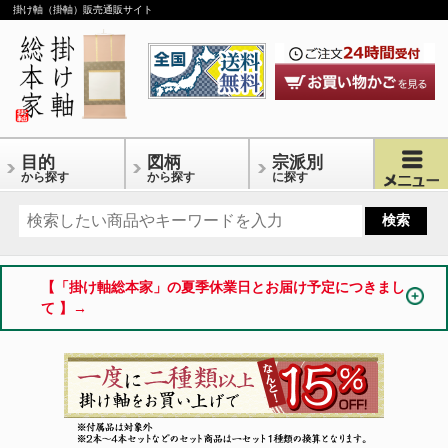
掛け軸（掛軸）販売通販サイト
目的
図柄
宗派別
から探す
から探す
に探す
【「掛け軸総本家」の夏季休業日とお届け予定につきまし
て 】→