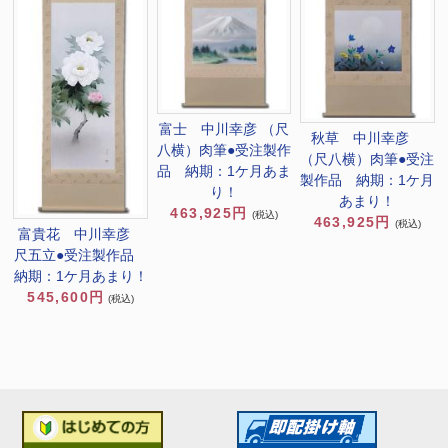
富士 中川幸彦 （尺
秋草 中川幸彦
八横）肉筆●受注製作
（尺八横）肉筆●受注
品 納期：1ケ月あま
製作品 納期：1ケ月
り！
あまり！
463,925円
(税込)
463,925円
(税込)
富貴花 中川幸彦
尺五立●受注製作品
納期：1ケ月あまり！
545,600円
(税込)