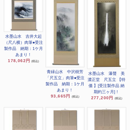
水墨山水 吉井大起
（尺八横）肉筆●受注
製作品 納期：1ケ月
あまり！
178,062円
(税込)
青緑山水 中沢樹芳
水墨山水 瀑聲 美
「尺五立」肉筆●受注
濃正堂 尺五立 【特
製作品 納期：1ケ月
価 】[受注製作品 納
あまり！
期約三ヶ月]！
93,665円
(税込)
277,200円
(税込)