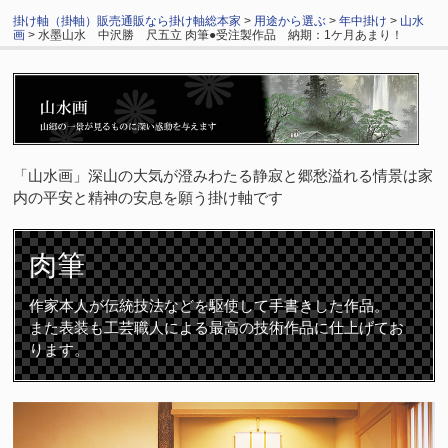
掛け軸（掛軸）販売通販なら掛け軸総本家
>
用途から選ぶ
>
年中掛け
>
山水
画
> 水墨山水 中沢勝 尺五立 肉筆●受注製作品 納期：1ケ月あまり！
「山水画」深山の大気が澄みわたる静寂と郷愁溢れる情景は家
内の平安と精神の安息を願う掛け軸です
肉筆
作家本人が伝統技法などを駆使して手書きした作品。
また表装も工芸職人による最高の技術作品に仕上げてお
ります。