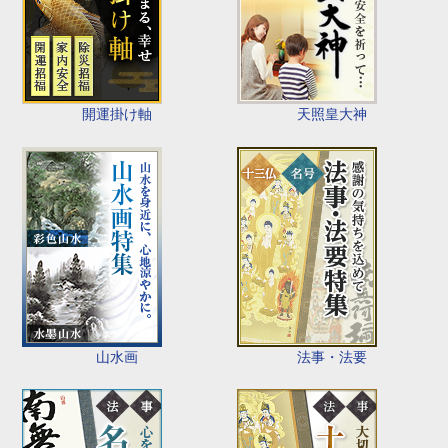
開運掛け軸
天照皇大神
山水画
法事・法要