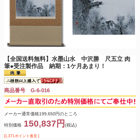
【全国送料無料】
水墨山水 中沢勝 尺五立 肉
筆●受注製作品 納期：1ケ月あまり！
商品番号 G-6-016
メーカー通常価格199,650円のところ
150,837円
特別価格
(税込)
[1,371ポイント進呈 ]