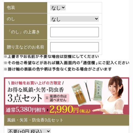
包装
のし
「のし」の上書き
贈り主などのお名前
風鎮・矢筈・防虫香3点セット