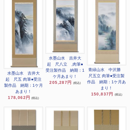
水墨山水 吉井大
起 尺八立 ,肉筆●
青緑山水 中沢勝
受注製作品 納期：1
水墨山水 吉井大
尺五立 肉筆●受注製
ケ月あまり！
起 尺五 肉筆●受注
作品 納期：1ケ月あ
205,287円
(税込)
製作品 納期：1ケ月
まり！
あまり！
150,837円
(税込)
178,062円
(税込)