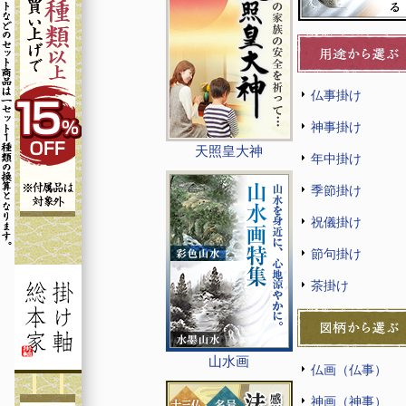
仏事掛け
神事掛け
天照皇大神
年中掛け
季節掛け
祝儀掛け
節句掛け
茶掛け
山水画
仏画（仏事）
神画（神事）