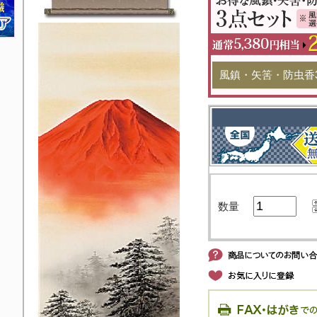
風鎮・矢筈・防虫香
数量