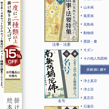
山水画
風景画
花鳥画
動物画
墨蹟・書
法事・法要
モダン
その他人気図柄
浄土真宗
浄土宗
真言宗
名号
日蓮宗