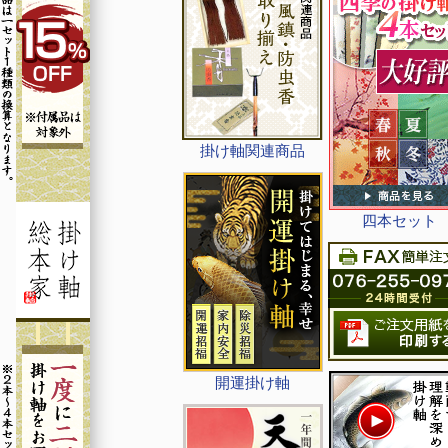
掛け軸関連商品
四本セット
開運掛け軸