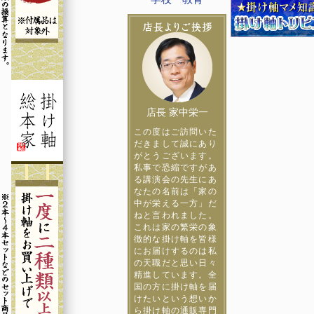
店長 家中栄一
この度はご訪問いた
だきまして誠にあり
がとうございます。
私事で恐縮ですがあ
る講演会の先生にあ
なたの名前は「家の
中が栄える一方」だ
ねと言われました。
これは家の繁栄の象
徴的な掛け軸を皆様
にお届けするのは私
の天職だと思い日々
精進しています。全
国の方に掛け軸を届
けたいという想いか
ら掛け軸の通販専門