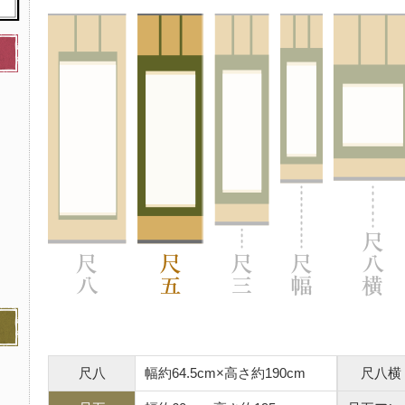
尺八
幅約64.5cm×高さ約190cm
尺八横