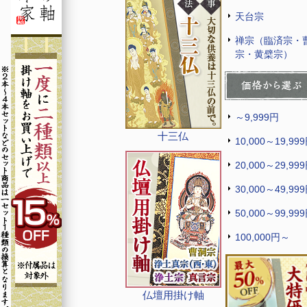
天台宗
禅宗（臨済宗・
宗・黄檗宗）
～9,999円
十三仏
10,000～19,99
20,000～29,99
30,000～49,99
50,000～99,99
100,000円～
仏壇用掛け軸