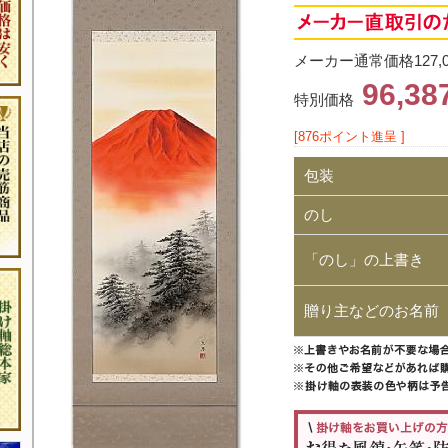
メーカー通常価格127,
96,3
特別価格
[876ポイント進呈 ]
包装
のし
「のし」の上書き
贈り主などのお名前