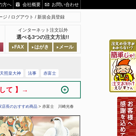
の方へ
会社概要
お問い合わせ
ージ
ログアウト
新規会員登録
インターネット注文以外
選べる3つの注文方法!!
FAX
はがき
メール
天照皇大神
法事
赤富士
まして 】→
家店長のおすすめ商品
> 赤富士 川崎光春