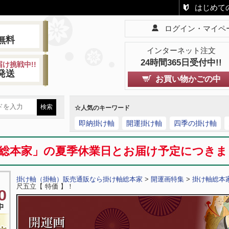
はじめて
ログイン・マイペ
!
無料
インターネット注文
24時間365日受付中!!
け挑戦中!!
発送
お買い物かごの中
☆人気のキーワード
即納掛け軸
開運掛け軸
四季の掛け軸
総本家」の夏季休業日とお届け予定につき
掛け軸（掛軸）販売通販なら掛け軸総本家
>
開運画特集
>
掛け軸総本
尺五立【 特価 】！