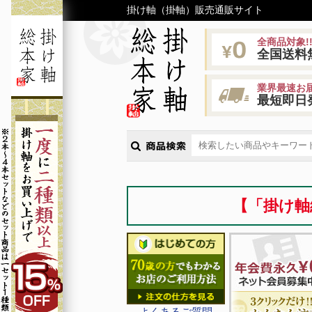
掛け軸（掛軸）販売通販サイト
全商品対象!
全国送料
業界最速お届
最短即日
【「掛け軸
よくあるご質問