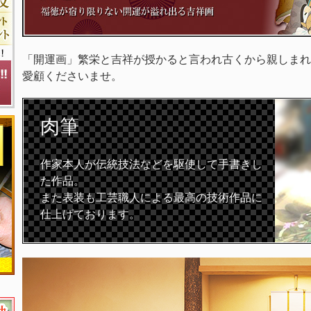
「開運画」繁栄と吉祥が授かると言われ古くから親しまれ
愛顧くださいませ。
肉筆
作家本人が伝統技法などを駆使して手書きし
た作品。
また表装も工芸職人による最高の技術作品に
仕上げております。